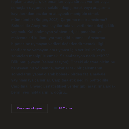
toplama araçları, ekipmanları veya süreci; verileri veya
sonuçları uygunsuz şekilde değiştirerek veya araştırma
kayıtlarından bazılarını atlayarak manipüle etmek
mümkündür (Bulger, 2002). Çarpıtma nedir araştırma?
Sahtecilik: Araştırma kayıtlarında ve verilerinde değişiklik
yapmak. Kullanılmayan yöntemleri, ekipmanları ve
malzemeleri kullanılıyormuş gibi sunmak. Araştırma
hipotezine uymayan verileri değerlendirmemek. İlgili
teorilere ve varsayımlara uyması için verileri ve/veya
sonuçları manipüle etmek. Salamizasyon nedir etik? V.
Bölünmüş yayın (salamizasyon): Önceki aldatma biçimine
benzeyen bu yöntemde, yazarlar tek bir çalışmanın
sonuçlarını yapay olarak bölerek birden fazla makale
yayınlamaya çalışırlar. Çarpıtma etik nedir? Sahtecilik/
Çarpıtma: Önyargı, istatistiksel veriler gibi araştırmalardaki
belirli veri noktalarının, doğru…
Fabrikasyon
Devamını okuyun
10 Yorum
Ne
Demek
Etik