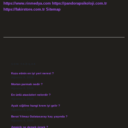
https://www.rinmedya.com
https://pandorapsikoloji.com.tr
https://fakirstore.com.tr
Sitemap
SIDEBAR
SON YAZILAR
Kuzu etinin en iyi yeri neresi ?
Ağustos 8, 2026
Morton parmak nedir ?
Ağustos 8, 2026
En ünlü atasözleri nelerdir ?
Ağustos 6, 2026
Ayak siğiline hangi krem iyi gelir ?
Ağustos 5, 2026
Berat Yılmaz Galatasaray kaç yaşında ?
Ağustos 4, 2026
Ampirik ne demek örnek ?