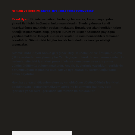
Reklam ve İletişim:
Skype: live:.cid.575569c608265c69
Yasal Uyarı:
Bu internet sitesi, herhangi bir marka, kurum veya şahıs
şirketi ile hiçbir bağlantısı bulunmamaktadır. Sitede yalnızca kendi
hazırladığımız makaleler paylaşılmaktadır. Burada yer alan içerikler haber
niteliği taşımamakta olup, gerçek kurum ve kişiler hakkında paylaşım
yapılmamaktadır. Gerçek kurum ve kişiler ile isim benzerlikleri tamamen
tesadüfidir. Sitemizdeki bilgiler taslak halindedir ve tavsiye niteliği
taşımazlar.
Sitemiz, 5651 Sayılı Kanun gereğince Bilgi Teknolojileri ve İletişim Kurumu
(BTK) tarafından onaylanmış bir Yer Sağlayıcı olarak hizmet vermektedir. Bu
nedenle, sitedeki içerikleri proaktif olarak denetleme veya araştırma
yükümlülüğümüz bulunmamaktadır. Ancak, üyelerimiz yazdıkları içeriklerin
sorumluluğunu taşımakta olup, siteye üye olarak bu sorumluluğu kabul
etmiş sayılırlar.
Hukuka ve yasal düzenlemelere aykırı olduğunu düşündüğünüz içerikleri,
backlinkpanelicomtr@gmail.com
adresine bildirmeniz halinde, ilgili
içerikler yasal süre içerisinde sitemizden kaldırılacaktır.
Arama