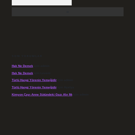
SON YORUMLAR
Ifak Ne Demek
için
admin
Ifak Ne Demek
için
Levent
Türlü Hangi Yörenin Yemeğidir
için
admin
Türlü Hangi Yörenin Yemeğidir
için
Açelya
Kimyon Çayı Anne Sütündeki Gazı Alır Mı
için
admin