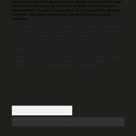
hazırladığımız makaleler paylaşılmaktadır. Burada yer alan içerikler haber
niteliği taşımamakta olup, gerçek kurum ve kişiler hakkında paylaşım
yapılmamaktadır. Gerçek kurum ve kişiler ile isim benzerlikleri tamamen
tesadüfidir. Sitemizdeki bilgiler taslak halindedir ve tavsiye niteliği
taşımazlar.
Sitemiz, 5651 Sayılı Kanun gereğince Bilgi Teknolojileri ve İletişim Kurumu
(BTK) tarafından onaylanmış bir Yer Sağlayıcı olarak hizmet vermektedir. Bu
nedenle, sitedeki içerikleri proaktif olarak denetleme veya araştırma
yükümlülüğümüz bulunmamaktadır. Ancak, üyelerimiz yazdıkları içeriklerin
sorumluluğunu taşımakta olup, siteye üye olarak bu sorumluluğu kabul
etmiş sayılırlar.
Hukuka ve yasal düzenlemelere aykırı olduğunu düşündüğünüz içerikleri,
backlinkpanelicomtr@gmail.com
adresine bildirmeniz halinde, ilgili
içerikler yasal süre içerisinde sitemizden kaldırılacaktır.
Arama