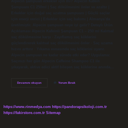
Alpecin şampuan erkekler için mi? Alpecin Kafein
Şampuanı C1 250ml | Saç dökülmesini önler ve azaltır |
Erkekler için doğal saç uzatma şampuanı | Güçlü saçlar
için enerji verici | Erkekler için saç bakımı | Almanya’da
üretilmiştir. Alpecin şampuan neye iyi gelir? Detaylı Ürün
Açıklaması Alpecin Kafeinli Şampuan C1 – 250 ml Kalıtsal
saç dökülmesine karşı · Zayıflamış saç köklerini
güçlendirerek kalıtsal saç dökülmesini önler · Saç uzama
hızını arttırır · Yıkama esnasında saç köklerini uyarır.
Alpecin şampuan ne kadar sürede etki eder? Uygulama:
Saçınızı her gün Alpecin Caffeine Shampoo C1 ile
yıkayarak, aktive edici aktif bileşen saç köklerine anında…
Alpecin
Devamını okuyun
Yorum Bırak
Şampuan
Bayanlar
Kullanabilir
Mi
https://www.rinmedya.com
https://pandorapsikoloji.com.tr
https://fakirstore.com.tr
Sitemap