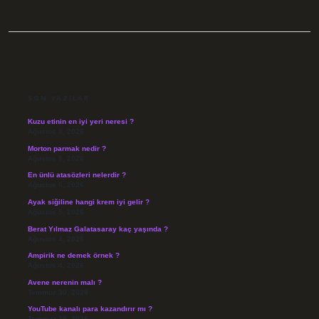
SIDEBAR
SON YAZILAR
Kuzu etinin en iyi yeri neresi ?
Ağustos 8, 2026
Morton parmak nedir ?
Ağustos 8, 2026
En ünlü atasözleri nelerdir ?
Ağustos 6, 2026
Ayak siğiline hangi krem iyi gelir ?
Ağustos 5, 2026
Berat Yılmaz Galatasaray kaç yaşında ?
Ağustos 4, 2026
Ampirik ne demek örnek ?
Ağustos 4, 2026
Avene nerenin malı ?
Temmuz 30, 2026
YouTube kanalı para kazandırır mı ?
Temmuz 29, 2026