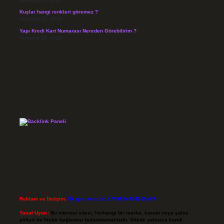
Kuşlar hangi renkleri göremez ?
Temmuz 27, 2026
Yapı Kredi Kart Numarası Nereden Görebilirim ?
Temmuz 26, 2026
Reklam ve İletişim:
Skype: live:.cid.575569c608265c69
Yasal Uyarı:
Bu internet sitesi, herhangi bir marka, kurum veya şahıs
şirketi ile hiçbir bağlantısı bulunmamaktadır. Sitede yalnızca kendi