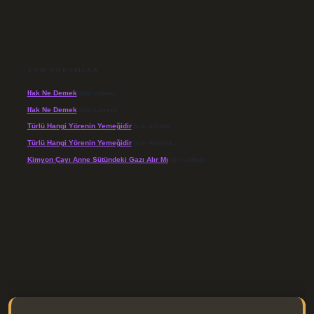
SON YORUMLAR
Ifak Ne Demek
için
admin
Ifak Ne Demek
için
Levent
Türlü Hangi Yörenin Yemeğidir
için
admin
Türlü Hangi Yörenin Yemeğidir
için
Açelya
Kimyon Çayı Anne Sütündeki Gazı Alır Mı
için
admin
/elexbett.net/
betexper.xyz