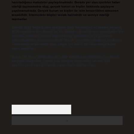
hazırladığımız makaleler paylaşılmaktadır. Burada yer alan içerikler haber
niteliği taşımamakta olup, gerçek kurum ve kişiler hakkında paylaşım
yapılmamaktadır. Gerçek kurum ve kişiler ile isim benzerlikleri tamamen
tesadüfidir. Sitemizdeki bilgiler taslak halindedir ve tavsiye niteliği
taşımazlar.
Sitemiz, 5651 Sayılı Kanun gereğince Bilgi Teknolojileri ve İletişim Kurumu
(BTK) tarafından onaylanmış bir Yer Sağlayıcı olarak hizmet vermektedir. Bu
nedenle, sitedeki içerikleri proaktif olarak denetleme veya araştırma
yükümlülüğümüz bulunmamaktadır. Ancak, üyelerimiz yazdıkları içeriklerin
sorumluluğunu taşımakta olup, siteye üye olarak bu sorumluluğu kabul
etmiş sayılırlar.
Hukuka ve yasal düzenlemelere aykırı olduğunu düşündüğünüz içerikleri,
backlinkpanelicomtr@gmail.com
adresine bildirmeniz halinde, ilgili
içerikler yasal süre içerisinde sitemizden kaldırılacaktır.
Arama