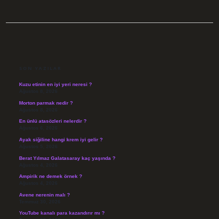
SIDEBAR
SON YAZILAR
Kuzu etinin en iyi yeri neresi ?
Ağustos 8, 2026
Morton parmak nedir ?
Ağustos 8, 2026
En ünlü atasözleri nelerdir ?
Ağustos 6, 2026
Ayak siğiline hangi krem iyi gelir ?
Ağustos 5, 2026
Berat Yılmaz Galatasaray kaç yaşında ?
Ağustos 4, 2026
Ampirik ne demek örnek ?
Ağustos 4, 2026
Avene nerenin malı ?
Temmuz 30, 2026
YouTube kanalı para kazandırır mı ?