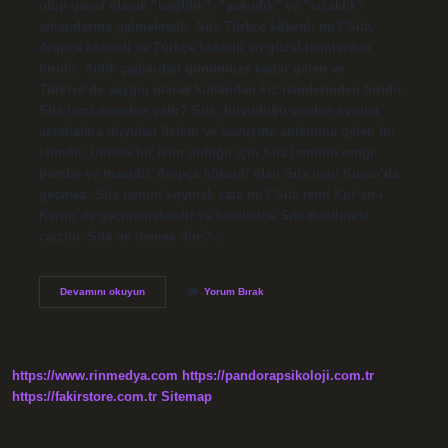
olup genel olarak “bağlılık”, “yakınlık” ve “sıcaklık”
anlamlarına gelmektedir. Sıla Türkçe kökenli mi? Sıla,
Arapça kökenli ve Türkçe kökenli en güzel isimlerden
biridir. Antik çağlardan günümüze kadar gelen ve
Türkiye’de yaygın olarak kullanılan kız isimlerinden biridir.
Sila ismi nereden gelir? Sıla, büyüdüğü yerden ayrılan
akrabalara duyulan özlem ve kavuşma anlamına gelen bir
isimdir. Unisex bir isim olduğu için Sıla isminin rengi
pembe ve mavidir. Arapça kökenli olan Sıla ismi Kuran’da
geçmez. Sıla ismini koymak caiz mi? Sıla ismi Kur’an-ı
Kerim’de geçmemektedir ve kendisine Sıla denilmesi
caizdir. Sıla ne demek dini?…
Arapça
Devamını okuyun
Yorum Bırak
Sıla
Ne
Demek
https://www.rinmedya.com
https://pandorapsikoloji.com.tr
https://fakirstore.com.tr
Sitemap