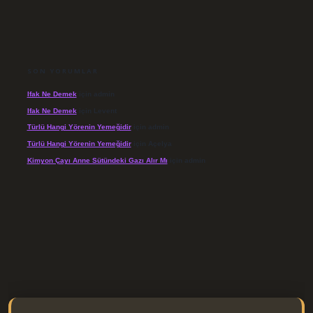
SON YORUMLAR
Ifak Ne Demek
için
admin
Ifak Ne Demek
için
Levent
Türlü Hangi Yörenin Yemeğidir
için
admin
Türlü Hangi Yörenin Yemeğidir
için
Açelya
Kimyon Çayı Anne Sütündeki Gazı Alır Mı
için
admin
/elexbett.net/
betexper.xyz