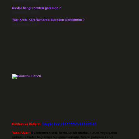
Temmuz 29, 2026
Kuşlar hangi renkleri göremez ?
Temmuz 27, 2026
Yapı Kredi Kart Numarası Nereden Görebilirim ?
Temmuz 26, 2026
Reklam ve İletişim:
Skype: live:.cid.575569c608265c69
Yasal Uyarı:
Bu internet sitesi, herhangi bir marka, kurum veya şahıs
şirketi ile hiçbir bağlantısı bulunmamaktadır. Sitede yalnızca kendi