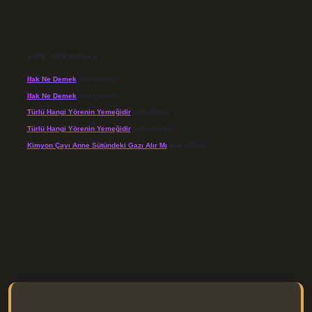
SON YORUMLAR
Ifak Ne Demek
için
admin
Ifak Ne Demek
için
Levent
Türlü Hangi Yörenin Yemeğidir
için
admin
Türlü Hangi Yörenin Yemeğidir
için
Açelya
Kimyon Çayı Anne Sütündeki Gazı Alır Mı
için
admin
s://elexbett.net/
betexper.xyz