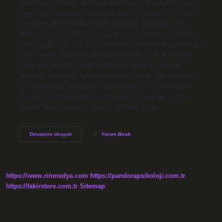
dindir ve Katoliklik en büyük mezheptir. Ülke laiktir ve din
özgürlüğü anayasası ile kurulmuştur. Hristiyanlık Şili’deki
en yaygın dindir ve Katoliklik en büyük mezheptir. Ülke
laiktir ve din özgürlüğü anayasa ile kurulmuştur. Şili hangi
ülkeye bağlıdır? Şili, Güney Amerika kıtasının batısında yer
alan, Pasifik Okyanusu boyunca uzanan ve 4.000 km’den
uzun ince bir kıyı şeridine sahip bir ülkedir. Doğuda
bulunan ve bazıları 6.000 metreden yüksek olan ve ülkeyi
bir uçtan diğer uca geçen And Dağları, Şili’yi komşuları
Arjantin ve Bolivya’dan ayıran doğal bir sınırdır. Şili ne
zaman bağımsız oldu? Şili’de, kıtadaki diğer…
Şili
Devamını okuyun
Yorum Bırak
Kimin
Sömürgesi
https://www.rinmedya.com
https://pandorapsikoloji.com.tr
https://fakirstore.com.tr
Sitemap