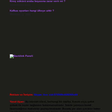
Kireç sökücü araba boyasına zarar verir mi ?
Temmuz 25, 2026
Kafkas oyunları hangi ülkeye aittir ?
Temmuz 23, 2026
Reklam ve İletişim:
Skype: live:.cid.575569c608265c69
Yasal Uyarı:
Bu internet sitesi, herhangi bir marka, kurum veya şahıs
şirketi ile hiçbir bağlantısı bulunmamaktadır. Sitede yalnızca kendi
hazırladığımız makaleler paylaşılmaktadır. Burada yer alan içerikler haber