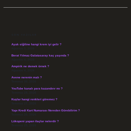
SIDEBAR
SON YAZILAR
Ayak siğiline hangi krem iyi gelir ?
Ağustos 5, 2026
Berat Yılmaz Galatasaray kaç yaşında ?
Ağustos 4, 2026
Ampirik ne demek örnek ?
Ağustos 4, 2026
Avene nerenin malı ?
Temmuz 30, 2026
YouTube kanalı para kazandırır mı ?
Temmuz 29, 2026
Kuşlar hangi renkleri göremez ?
Temmuz 27, 2026
Yapı Kredi Kart Numarası Nereden Görebilirim ?
Temmuz 26, 2026
Lökopeni yapan ilaçlar nelerdir ?
Temmuz 25, 2026