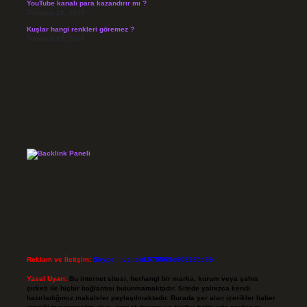
YouTube kanalı para kazandırır mı ?
Temmuz 29, 2026
Kuşlar hangi renkleri göremez ?
Temmuz 27, 2026
Reklam ve İletişim:
Skype: live:.cid.575569c608265c69
Yasal Uyarı:
Bu internet sitesi, herhangi bir marka, kurum veya şahıs
şirketi ile hiçbir bağlantısı bulunmamaktadır. Sitede yalnızca kendi
hazırladığımız makaleler paylaşılmaktadır. Burada yer alan içerikler haber