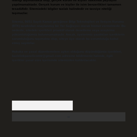
niteliği taşımamakta olup, gerçek kurum ve kişiler hakkında paylaşım
yapılmamaktadır. Gerçek kurum ve kişiler ile isim benzerlikleri tamamen
tesadüfidir. Sitemizdeki bilgiler taslak halindedir ve tavsiye niteliği
taşımazlar.
Sitemiz, 5651 Sayılı Kanun gereğince Bilgi Teknolojileri ve İletişim Kurumu
(BTK) tarafından onaylanmış bir Yer Sağlayıcı olarak hizmet vermektedir. Bu
nedenle, sitedeki içerikleri proaktif olarak denetleme veya araştırma
yükümlülüğümüz bulunmamaktadır. Ancak, üyelerimiz yazdıkları içeriklerin
sorumluluğunu taşımakta olup, siteye üye olarak bu sorumluluğu kabul
etmiş sayılırlar.
Hukuka ve yasal düzenlemelere aykırı olduğunu düşündüğünüz içerikleri,
backlinkpanelicomtr@gmail.com
adresine bildirmeniz halinde, ilgili
içerikler yasal süre içerisinde sitemizden kaldırılacaktır.
Arama