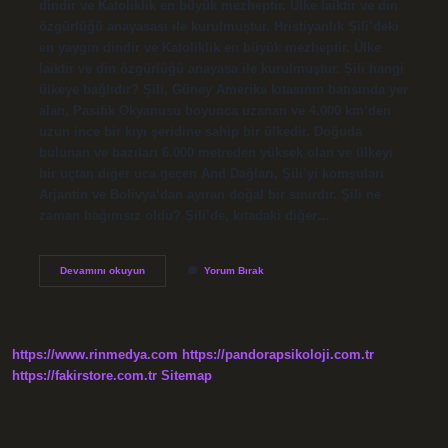
dindir ve Katoliklik en büyük mezheptir. Ülke laiktir ve din
özgürlüğü anayasası ile kurulmuştur. Hristiyanlık Şili’deki
en yaygın dindir ve Katoliklik en büyük mezheptir. Ülke
laiktir ve din özgürlüğü anayasa ile kurulmuştur. Şili hangi
ülkeye bağlıdır? Şili, Güney Amerika kıtasının batısında yer
alan, Pasifik Okyanusu boyunca uzanan ve 4.000 km’den
uzun ince bir kıyı şeridine sahip bir ülkedir. Doğuda
bulunan ve bazıları 6.000 metreden yüksek olan ve ülkeyi
bir uçtan diğer uca geçen And Dağları, Şili’yi komşuları
Arjantin ve Bolivya’dan ayıran doğal bir sınırdır. Şili ne
zaman bağımsız oldu? Şili’de, kıtadaki diğer…
Şili
Devamını okuyun
Yorum Bırak
Kimin
Sömürgesi
https://www.rinmedya.com
https://pandorapsikoloji.com.tr
https://fakirstore.com.tr
Sitemap