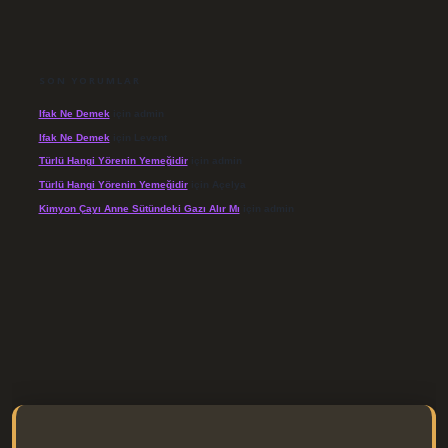
SON YORUMLAR
Ifak Ne Demek
için
admin
Ifak Ne Demek
için
Levent
Türlü Hangi Yörenin Yemeğidir
için
admin
Türlü Hangi Yörenin Yemeğidir
için
Açelya
Kimyon Çayı Anne Sütündeki Gazı Alır Mı
için
admin
/elexbett.net/
betexper.xyz