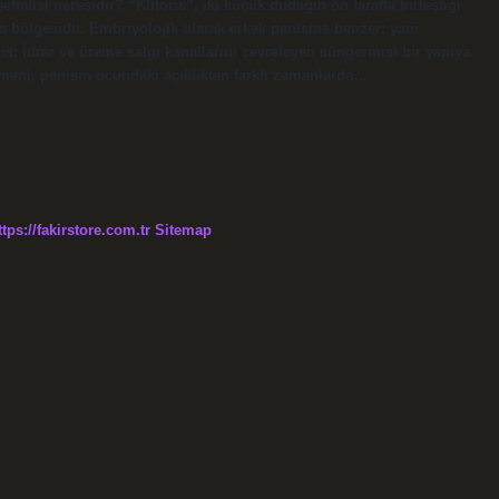
ftalisi neresidir? “Klitoris”, iki küçük dudağın ön tarafta birleştiği
 bölgesidir. Embriyolojik olarak erkek penisine benzer; yani
is; İdrar ve üreme salgı kanallarını çevreleyen süngerimsi bir yapıya
meni, penisin ucundaki açıklıktan farklı zamanlarda…
ttps://fakirstore.com.tr
Sitemap