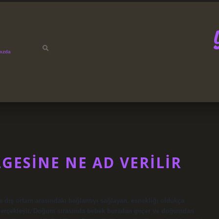
mızda
GESINE NE AD VERILIR
e dış ortam arasındaki bağlantıyı sağlayan, esnekliği oldukça
de gerçekleşir. Doğum sırasında bebek buradan geçer ve doğumdan