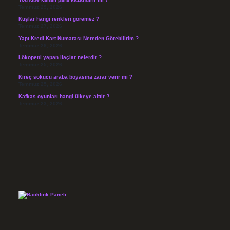
Temmuz 29, 2026
Kuşlar hangi renkleri göremez ?
Temmuz 27, 2026
Yapı Kredi Kart Numarası Nereden Görebilirim ?
Temmuz 26, 2026
Lökopeni yapan ilaçlar nelerdir ?
Temmuz 25, 2026
Kireç sökücü araba boyasına zarar verir mi ?
Temmuz 25, 2026
Kafkas oyunları hangi ülkeye aittir ?
Temmuz 23, 2026