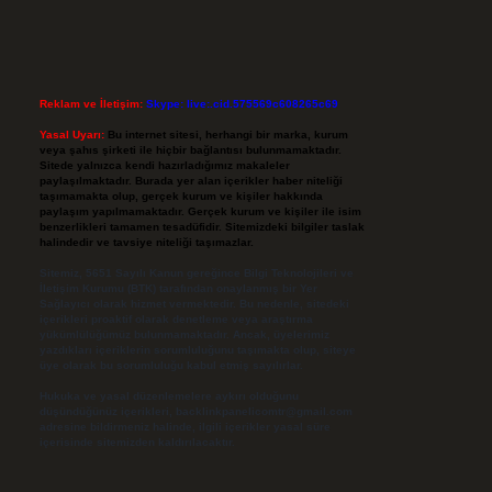
Reklam ve İletişim:
Skype: live:.cid.575569c608265c69
Yasal Uyarı:
Bu internet sitesi, herhangi bir marka, kurum
veya şahıs şirketi ile hiçbir bağlantısı bulunmamaktadır.
Sitede yalnızca kendi hazırladığımız makaleler
paylaşılmaktadır. Burada yer alan içerikler haber niteliği
taşımamakta olup, gerçek kurum ve kişiler hakkında
paylaşım yapılmamaktadır. Gerçek kurum ve kişiler ile isim
benzerlikleri tamamen tesadüfidir. Sitemizdeki bilgiler taslak
halindedir ve tavsiye niteliği taşımazlar.
Sitemiz, 5651 Sayılı Kanun gereğince Bilgi Teknolojileri ve
İletişim Kurumu (BTK) tarafından onaylanmış bir Yer
Sağlayıcı olarak hizmet vermektedir. Bu nedenle, sitedeki
içerikleri proaktif olarak denetleme veya araştırma
yükümlülüğümüz bulunmamaktadır. Ancak, üyelerimiz
yazdıkları içeriklerin sorumluluğunu taşımakta olup, siteye
üye olarak bu sorumluluğu kabul etmiş sayılırlar.
Hukuka ve yasal düzenlemelere aykırı olduğunu
düşündüğünüz içerikleri,
backlinkpanelicomtr@gmail.com
adresine bildirmeniz halinde, ilgili içerikler yasal süre
içerisinde sitemizden kaldırılacaktır.