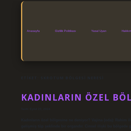
Anasayfa
Gizlilik Politikası
Yasal Uyarı
Hakkı
ETIKET:
SKROTUM BÖLGESI NERESI
KADINLARIN ÖZEL BÖL
Tarih: Eylül 25, 2024
Kadınların özel bölgesine ne deniyor? Vajina (oda): Rahim il
gelişmiş tüp şeklinde bir organdır. Cinsel ilişki bu bölge