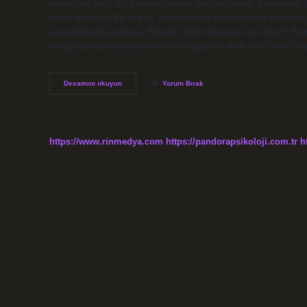
sonra çok hızlı bir şekilde normal şekline döner. Kadınların şe
yerde bulunur. Bu organ, kadın üreme organlarının en hassas
uyarıldığında sertleşir. Erkeğin özel bölgesine ne denir? Pen
sahip kan damarlarıyla dolu bir organdır. Hem idrar hem de 
Kadınların
Devamını okuyun
Yorum Bırak
Özel
Bölgesine
Ne
Ad
Verilir
https://www.rinmedya.com
https://pandorapsikoloji.com.tr
h