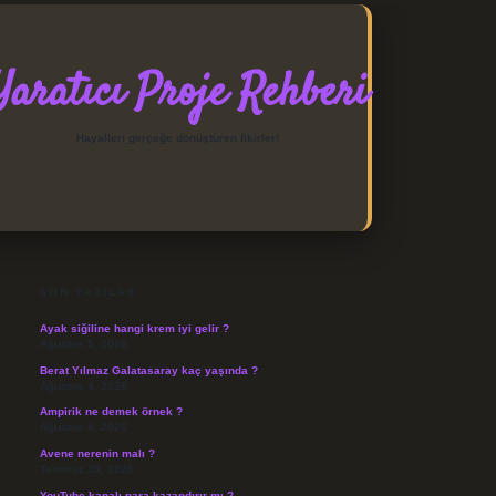
Yaratıcı Proje Rehberi
Hayalleri gerçeğe dönüştüren fikirler!
SIDEBAR
https://elexbett.net/
betexpe
SON YAZILAR
Ayak siğiline hangi krem iyi gelir ?
Ağustos 5, 2026
Berat Yılmaz Galatasaray kaç yaşında ?
Ağustos 4, 2026
Ampirik ne demek örnek ?
Ağustos 4, 2026
Avene nerenin malı ?
Temmuz 30, 2026
YouTube kanalı para kazandırır mı ?