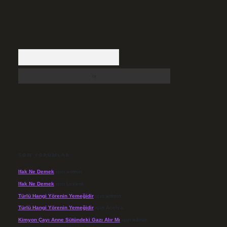
Arama
SON YORUMLAR
Ifak Ne Demek
için
admin
Ifak Ne Demek
için
Levent
Türlü Hangi Yörenin Yemeğidir
için
admin
Türlü Hangi Yörenin Yemeğidir
için
Açelya
Kimyon Çayı Anne Sütündeki Gazı Alır Mı
için
admin