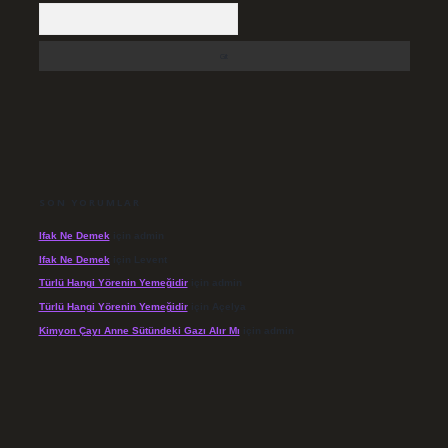
Arama
SON YORUMLAR
Ifak Ne Demek
için
admin
Ifak Ne Demek
için
Levent
Türlü Hangi Yörenin Yemeğidir
için
admin
Türlü Hangi Yörenin Yemeğidir
için
Açelya
Kimyon Çayı Anne Sütündeki Gazı Alır Mı
için
admin