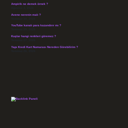
Ampirik ne demek örnek ?
Ağustos 4, 2026
Avene nerenin malı ?
Temmuz 30, 2026
YouTube kanalı para kazandırır mı ?
Temmuz 29, 2026
Kuşlar hangi renkleri göremez ?
Temmuz 27, 2026
Yapı Kredi Kart Numarası Nereden Görebilirim ?
Temmuz 26, 2026