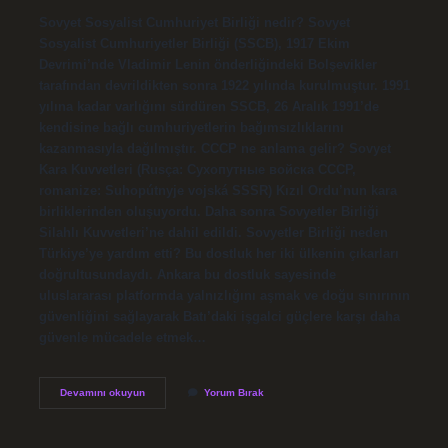
Sovyet Sosyalist Cumhuriyet Birliği nedir? Sovyet
Sosyalist Cumhuriyetler Birliği (SSCB), 1917 Ekim
Devrimi’nde Vladimir Lenin önderliğindeki Bolşevikler
tarafından devrildikten sonra 1922 yılında kurulmuştur. 1991
yılına kadar varlığını sürdüren SSCB, 26 Aralık 1991’de
kendisine bağlı cumhuriyetlerin bağımsızlıklarını
kazanmasıyla dağılmıştır. CCCP ne anlama gelir? Sovyet
Kara Kuvvetleri (Rusça: Сухопутные войска CCCP,
romanize: Suhopútnyje vojská SSSR) Kızıl Ordu’nun kara
birliklerinden oluşuyordu. Daha sonra Sovyetler Birliği
Silahlı Kuvvetleri’ne dahil edildi. Sovyetler Birliği neden
Türkiye’ye yardım etti? Bu dostluk her iki ülkenin çıkarları
doğrultusundaydı. Ankara bu dostluk sayesinde
uluslararası platformda yalnızlığını aşmak ve doğu sınırının
güvenliğini sağlayarak Batı’daki işgalci güçlere karşı daha
güvenle mücadele etmek…
Sovyet
Devamını okuyun
Yorum Bırak
Sosyalist
Cumhuriyetler
Birligi
Ne