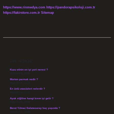
Demek
https://www.rinmedya.com
https://pandorapsikoloji.com.tr
https://fakirstore.com.tr
Sitemap
SIDEBAR
SON YAZILAR
Kuzu etinin en iyi yeri neresi ?
Ağustos 8, 2026
Morton parmak nedir ?
Ağustos 8, 2026
En ünlü atasözleri nelerdir ?
Ağustos 6, 2026
Ayak siğiline hangi krem iyi gelir ?
Ağustos 5, 2026
Berat Yılmaz Galatasaray kaç yaşında ?
Ağustos 4, 2026