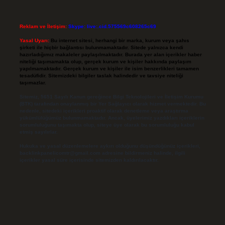
Reklam ve İletişim:
Skype: live:.cid.575569c608265c69
Yasal Uyarı:
Bu internet sitesi, herhangi bir marka, kurum veya şahıs
şirketi ile hiçbir bağlantısı bulunmamaktadır. Sitede yalnızca kendi
hazırladığımız makaleler paylaşılmaktadır. Burada yer alan içerikler haber
niteliği taşımamakta olup, gerçek kurum ve kişiler hakkında paylaşım
yapılmamaktadır. Gerçek kurum ve kişiler ile isim benzerlikleri tamamen
tesadüfidir. Sitemizdeki bilgiler taslak halindedir ve tavsiye niteliği
taşımazlar.
Sitemiz, 5651 Sayılı Kanun gereğince Bilgi Teknolojileri ve İletişim Kurumu
(BTK) tarafından onaylanmış bir Yer Sağlayıcı olarak hizmet vermektedir. Bu
nedenle, sitedeki içerikleri proaktif olarak denetleme veya araştırma
yükümlülüğümüz bulunmamaktadır. Ancak, üyelerimiz yazdıkları içeriklerin
sorumluluğunu taşımakta olup, siteye üye olarak bu sorumluluğu kabul
etmiş sayılırlar.
Hukuka ve yasal düzenlemelere aykırı olduğunu düşündüğünüz içerikleri,
backlinkpanelicomtr@gmail.com
adresine bildirmeniz halinde, ilgili
içerikler yasal süre içerisinde sitemizden kaldırılacaktır.