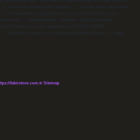
de gürültü kirliliğini önlemek için yapabileceğimiz 8 şey: Motorlu
… 3. Korna her zaman gerekli değildir! … Kulaklık takma alışkanlığı
! … Yol kenarlarında ağaçlandırma teşvik edilebilir!Daha fazla
nlemek için… – OnedioOnedio › Haberler › Büyük şehirlerde
iliğini önlemek için neler yapılmalıdır? ÇEVRE İÇİN NE
in. … Çöplerinizi ayırın, geri dönüşüme katkıda bulunun. … Kağıt
ttps://fakirstore.com.tr
Sitemap