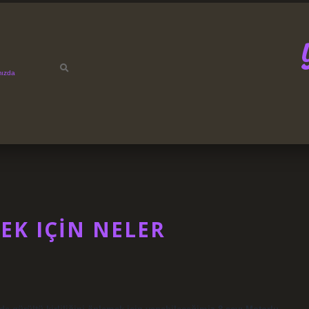
mızda
R
EK IÇIN NELER