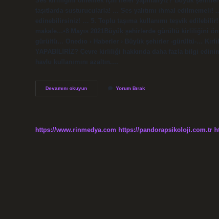
Ses kirliliğini önlemek için neler yapmalıyız? Büyük şehirler
taşıtlarda susturucularla! … Ses yalıtımı ihmal edilmemeli! 
edinebilirsiniz! … 5. Toplu taşıma kullanımı teşvik edilebilir
makale…•8 Mayıs 2021Büyük şehirlerde gürültü kirliliğini ö
gürültü… Onedio › Haberler › Büyük şehirler -gürültü-… Kirl
YAPABİLİRİZ? Çevre kirliliği hakkında daha fazla bilgi edin
havlu kullanımını azaltın.…
Şu
Devamını okuyun
Yorum Bırak
Kirliliğini
Önlemek
Için
Neler
Yapmalıyız
https://www.rinmedya.com
https://pandorapsikoloji.com.tr
h