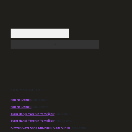
Arama
SON YORUMLAR
Ifak Ne Demek
için
admin
Ifak Ne Demek
için
Levent
Türlü Hangi Yörenin Yemeğidir
için
admin
Türlü Hangi Yörenin Yemeğidir
için
Açelya
Kimyon Çayı Anne Sütündeki Gazı Alır Mı
için
admin