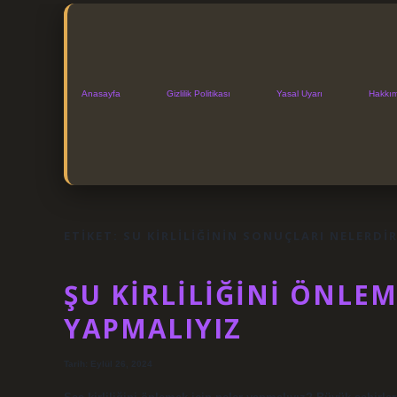
Anasayfa
Gizlilik Politikası
Yasal Uyarı
Hakkı
ETIKET:
SU KIRLILIĞININ SONUÇLARI NELERDI
ŞU KIRLILIĞINI ÖNLEM
YAPMALIYIZ
Tarih: Eylül 26, 2024