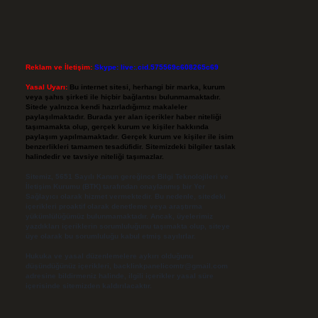
Reklam ve İletişim:
Skype: live:.cid.575569c608265c69
Yasal Uyarı:
Bu internet sitesi, herhangi bir marka, kurum
veya şahıs şirketi ile hiçbir bağlantısı bulunmamaktadır.
Sitede yalnızca kendi hazırladığımız makaleler
paylaşılmaktadır. Burada yer alan içerikler haber niteliği
taşımamakta olup, gerçek kurum ve kişiler hakkında
paylaşım yapılmamaktadır. Gerçek kurum ve kişiler ile isim
benzerlikleri tamamen tesadüfidir. Sitemizdeki bilgiler taslak
halindedir ve tavsiye niteliği taşımazlar.
Sitemiz, 5651 Sayılı Kanun gereğince Bilgi Teknolojileri ve
İletişim Kurumu (BTK) tarafından onaylanmış bir Yer
Sağlayıcı olarak hizmet vermektedir. Bu nedenle, sitedeki
içerikleri proaktif olarak denetleme veya araştırma
yükümlülüğümüz bulunmamaktadır. Ancak, üyelerimiz
yazdıkları içeriklerin sorumluluğunu taşımakta olup, siteye
üye olarak bu sorumluluğu kabul etmiş sayılırlar.
Hukuka ve yasal düzenlemelere aykırı olduğunu
düşündüğünüz içerikleri,
backlinkpanelicomtr@gmail.com
adresine bildirmeniz halinde, ilgili içerikler yasal süre
içerisinde sitemizden kaldırılacaktır.