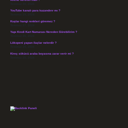
Temmuz 30, 2026
YouTube kanalı para kazandırır mı ?
Temmuz 29, 2026
Kuşlar hangi renkleri göremez ?
Temmuz 27, 2026
Yapı Kredi Kart Numarası Nereden Görebilirim ?
Temmuz 26, 2026
Lökopeni yapan ilaçlar nelerdir ?
Temmuz 25, 2026
Kireç sökücü araba boyasına zarar verir mi ?
Temmuz 25, 2026