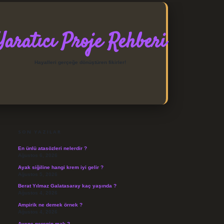
Yaratıcı Proje Rehberi
Hayalleri gerçeğe dönüştüren fikirler!
SIDEBAR
https://elexbett.net/
betexpe
SON YAZILAR
En ünlü atasözleri nelerdir ?
Ağustos 6, 2026
Ayak siğiline hangi krem iyi gelir ?
Ağustos 5, 2026
Berat Yılmaz Galatasaray kaç yaşında ?
Ağustos 4, 2026
Ampirik ne demek örnek ?
Ağustos 4, 2026
Avene nerenin malı ?