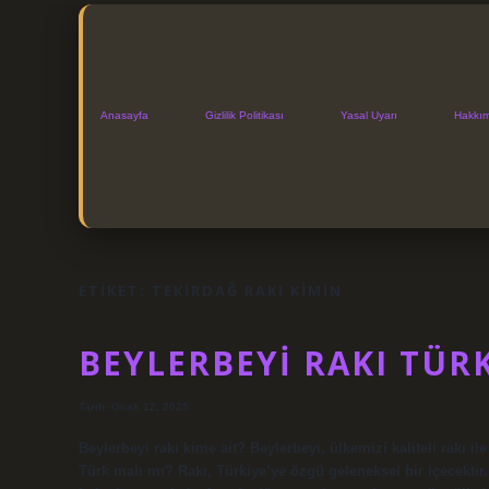
Anasayfa
Gizlilik Politikası
Yasal Uyarı
Hakkı
ETIKET:
TEKIRDAĞ RAKI KIMIN
BEYLERBEYI RAKI TÜR
Tarih: Ocak 12, 2025
Beylerbeyi rakı kime ait? Beylerbeyi, ülkemizi kaliteli rakı i
Türk malı mı? Rakı, Türkiye’ye özgü geleneksel bir içecektir.