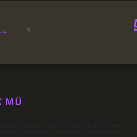
mızda
K MÜ
le tanıştırma hedefiyle kurulan Sarper İçecek’in ilk ürünüdür. Rakı
 Rakının ilk olarak nerede ve kim tarafından üretildiği tam olarak