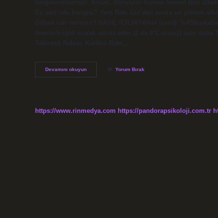
belgelenmemiştir. Ancak, dünyanın hemen hemen tüm ülkelerin
En sert rakı hangisi? Yeni Rakı Giz’den sonra en yüksek alkol
Göbek rakı nerenin? NASIL İÇİLİR?Alkol içeriği %45Marka‎
önerisi‎Soğuk olarak servis edin (2 ila 4°C arası)3 satır daha
Tekirdağ Rakısı, Kulübü Rakı,…
Beylerbeyi
Devamını okuyun
Yorum Bırak
Rakı
Türk
Mü
https://www.rinmedya.com
https://pandorapsikoloji.com.tr
h