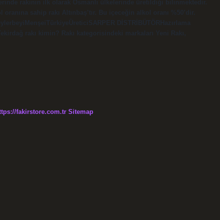
de rakının ilk olarak Osmanlı ülkelerinde üretildiği bilinmektedir.
 oranına sahip rakı Altınbaş’tır. Bu içeceğin alkol oranı %50’dir.
BeylerbeyiMenşei‎TürkiyeÜretici‎SARPER DİSTRİBÜTÖRHazırlama
 Tekirdağ rakı kimin? Rakı kategorisindeki markaları Yeni Rakı,
ttps://fakirstore.com.tr
Sitemap