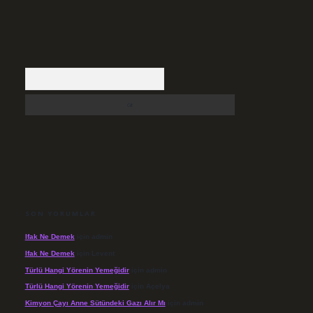
Arama
SON YORUMLAR
Ifak Ne Demek
için
admin
Ifak Ne Demek
için
Levent
Türlü Hangi Yörenin Yemeğidir
için
admin
Türlü Hangi Yörenin Yemeğidir
için
Açelya
Kimyon Çayı Anne Sütündeki Gazı Alır Mı
için
admin