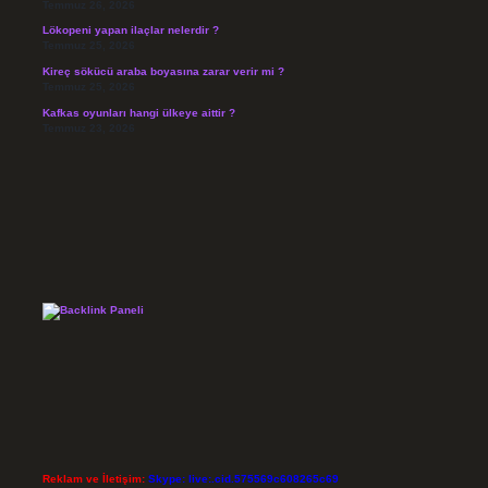
Temmuz 26, 2026
Lökopeni yapan ilaçlar nelerdir ?
Temmuz 25, 2026
Kireç sökücü araba boyasına zarar verir mi ?
Temmuz 25, 2026
Kafkas oyunları hangi ülkeye aittir ?
Temmuz 23, 2026
Reklam ve İletişim:
Skype: live:.cid.575569c608265c69