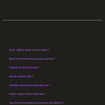
SIDEBAR
SON YAZILAR
Ayak siğiline hangi krem iyi gelir ?
Ağustos 5, 2026
Berat Yılmaz Galatasaray kaç yaşında ?
Ağustos 4, 2026
Ampirik ne demek örnek ?
Ağustos 4, 2026
Avene nerenin malı ?
Temmuz 30, 2026
YouTube kanalı para kazandırır mı ?
Temmuz 29, 2026
Kuşlar hangi renkleri göremez ?
Temmuz 27, 2026
Yapı Kredi Kart Numarası Nereden Görebilirim ?