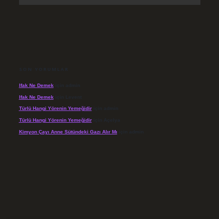
SON YORUMLAR
Ifak Ne Demek
için
admin
Ifak Ne Demek
için
Levent
Türlü Hangi Yörenin Yemeğidir
için
admin
Türlü Hangi Yörenin Yemeğidir
için
Açelya
Kimyon Çayı Anne Sütündeki Gazı Alır Mı
için
admin