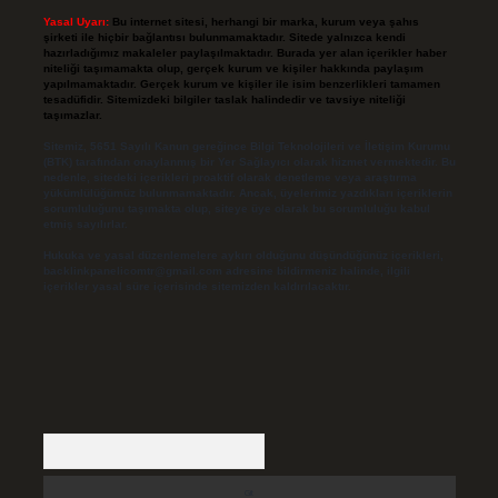
Yasal Uyarı:
Bu internet sitesi, herhangi bir marka, kurum veya şahıs
şirketi ile hiçbir bağlantısı bulunmamaktadır. Sitede yalnızca kendi
hazırladığımız makaleler paylaşılmaktadır. Burada yer alan içerikler haber
niteliği taşımamakta olup, gerçek kurum ve kişiler hakkında paylaşım
yapılmamaktadır. Gerçek kurum ve kişiler ile isim benzerlikleri tamamen
tesadüfidir. Sitemizdeki bilgiler taslak halindedir ve tavsiye niteliği
taşımazlar.
Sitemiz, 5651 Sayılı Kanun gereğince Bilgi Teknolojileri ve İletişim Kurumu
(BTK) tarafından onaylanmış bir Yer Sağlayıcı olarak hizmet vermektedir. Bu
nedenle, sitedeki içerikleri proaktif olarak denetleme veya araştırma
yükümlülüğümüz bulunmamaktadır. Ancak, üyelerimiz yazdıkları içeriklerin
sorumluluğunu taşımakta olup, siteye üye olarak bu sorumluluğu kabul
etmiş sayılırlar.
Hukuka ve yasal düzenlemelere aykırı olduğunu düşündüğünüz içerikleri,
backlinkpanelicomtr@gmail.com
adresine bildirmeniz halinde, ilgili
içerikler yasal süre içerisinde sitemizden kaldırılacaktır.
Arama