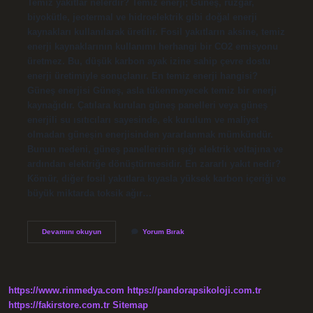
Temiz yakıtlar nelerdir? Temiz enerji; Güneş, rüzgar,
biyokütle, jeotermal ve hidroelektrik gibi doğal enerji
kaynakları kullanılarak üretilir. Fosil yakıtların aksine, temiz
enerji kaynaklarının kullanımı herhangi bir CO2 emisyonu
üretmez. Bu, düşük karbon ayak izine sahip çevre dostu
enerji üretimiyle sonuçlanır. En temiz enerji hangisi?
Güneş enerjisi Güneş, asla tükenmeyecek temiz bir enerji
kaynağıdır. Çatılara kurulan güneş panelleri veya güneş
enerjili su ısıtıcıları sayesinde, ek kurulum ve maliyet
olmadan güneşin enerjisinden yararlanmak mümkündür.
Bunun nedeni, güneş panellerinin ışığı elektrik voltajına ve
ardından elektriğe dönüştürmesidir. En zararlı yakıt nedir?
Kömür, diğer fosil yakıtlara kıyasla yüksek karbon içeriği ve
büyük miktarda toksik ağır…
En
Devamını okuyun
Yorum Bırak
Temiz
Yakıt
Nedir
https://www.rinmedya.com
https://pandorapsikoloji.com.tr
https://fakirstore.com.tr
Sitemap