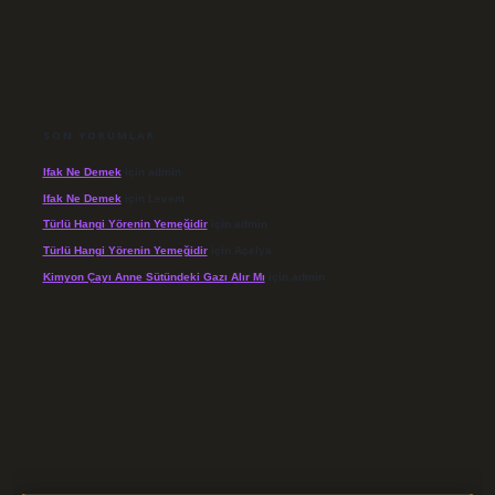
SON YORUMLAR
Ifak Ne Demek
için
admin
Ifak Ne Demek
için
Levent
Türlü Hangi Yörenin Yemeğidir
için
admin
Türlü Hangi Yörenin Yemeğidir
için
Açelya
Kimyon Çayı Anne Sütündeki Gazı Alır Mı
için
admin
/elexbett.net/
betexper.xyz