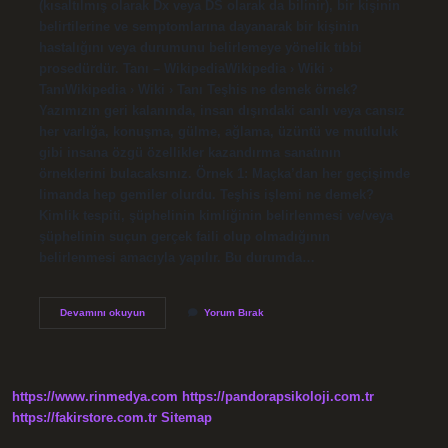
(kısaltılmış olarak Dx veya DS olarak da bilinir), bir kişinin
belirtilerine ve semptomlarına dayanarak bir kişinin
hastalığını veya durumunu belirlemeye yönelik tıbbi
prosedürdür. Tanı – WikipediaWikipedia › Wiki ›
TanıWikipedia › Wiki › Tanı Teşhis ne demek örnek?
Yazımızın geri kalanında, insan dışındaki canlı veya cansız
her varlığa, konuşma, gülme, ağlama, üzüntü ve mutluluk
gibi insana özgü özellikler kazandırma sanatının
örneklerini bulacaksınız. Örnek 1: Maçka’dan her geçişimde
limanda hep gemiler olurdu. Teşhis işlemi ne demek?
Kimlik tespiti, şüphelinin kimliğinin belirlenmesi ve/veya
şüphelinin suçun gerçek faili olup olmadığının
belirlenmesi amacıyla yapılır. Bu durumda…
Konulan
Devamını okuyun
Yorum Bırak
Teşhis
Ne
Demek
https://www.rinmedya.com
https://pandorapsikoloji.com.tr
https://fakirstore.com.tr
Sitemap