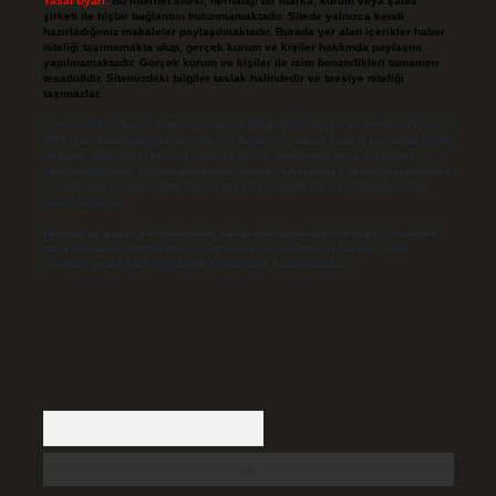
Yasal Uyarı:
Bu internet sitesi, herhangi bir marka, kurum veya şahıs
şirketi ile hiçbir bağlantısı bulunmamaktadır. Sitede yalnızca kendi
hazırladığımız makaleler paylaşılmaktadır. Burada yer alan içerikler haber
niteliği taşımamakta olup, gerçek kurum ve kişiler hakkında paylaşım
yapılmamaktadır. Gerçek kurum ve kişiler ile isim benzerlikleri tamamen
tesadüfidir. Sitemizdeki bilgiler taslak halindedir ve tavsiye niteliği
taşımazlar.
Sitemiz, 5651 Sayılı Kanun gereğince Bilgi Teknolojileri ve İletişim Kurumu
(BTK) tarafından onaylanmış bir Yer Sağlayıcı olarak hizmet vermektedir. Bu
nedenle, sitedeki içerikleri proaktif olarak denetleme veya araştırma
yükümlülüğümüz bulunmamaktadır. Ancak, üyelerimiz yazdıkları içeriklerin
sorumluluğunu taşımakta olup, siteye üye olarak bu sorumluluğu kabul
etmiş sayılırlar.
Hukuka ve yasal düzenlemelere aykırı olduğunu düşündüğünüz içerikleri,
backlinkpanelicomtr@gmail.com
adresine bildirmeniz halinde, ilgili
içerikler yasal süre içerisinde sitemizden kaldırılacaktır.
Arama