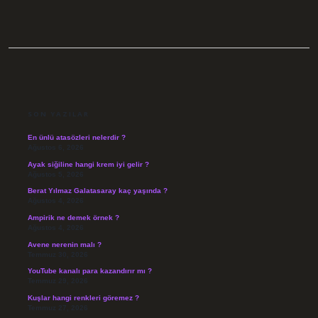
SIDEBAR
SON YAZILAR
En ünlü atasözleri nelerdir ?
Ağustos 6, 2026
Ayak siğiline hangi krem iyi gelir ?
Ağustos 5, 2026
Berat Yılmaz Galatasaray kaç yaşında ?
Ağustos 4, 2026
Ampirik ne demek örnek ?
Ağustos 4, 2026
Avene nerenin malı ?
Temmuz 30, 2026
YouTube kanalı para kazandırır mı ?
Temmuz 29, 2026
Kuşlar hangi renkleri göremez ?
Temmuz 27, 2026