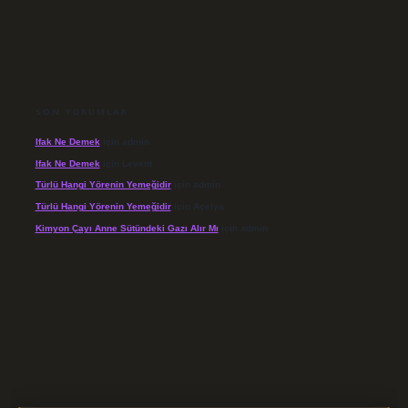
SON YORUMLAR
Ifak Ne Demek
için
admin
Ifak Ne Demek
için
Levent
Türlü Hangi Yörenin Yemeğidir
için
admin
Türlü Hangi Yörenin Yemeğidir
için
Açelya
Kimyon Çayı Anne Sütündeki Gazı Alır Mı
için
admin
/elexbett.net/
betexper.xyz