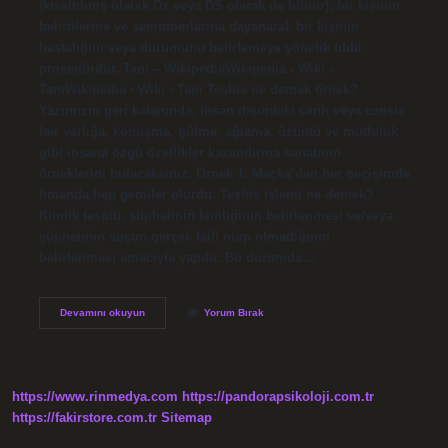
(kısaltılmış olarak Dx veya DS olarak da bilinir), bir kişinin
belirtilerine ve semptomlarına dayanarak bir kişinin
hastalığını veya durumunu belirlemeye yönelik tıbbi
prosedürdür. Tanı – WikipediaWikipedia › Wiki ›
TanıWikipedia › Wiki › Tanı Teşhis ne demek örnek?
Yazımızın geri kalanında, insan dışındaki canlı veya cansız
her varlığa, konuşma, gülme, ağlama, üzüntü ve mutluluk
gibi insana özgü özellikler kazandırma sanatının
örneklerini bulacaksınız. Örnek 1: Maçka’dan her geçişimde
limanda hep gemiler olurdu. Teşhis işlemi ne demek?
Kimlik tespiti, şüphelinin kimliğinin belirlenmesi ve/veya
şüphelinin suçun gerçek faili olup olmadığının
belirlenmesi amacıyla yapılır. Bu durumda…
Konulan
Devamını okuyun
Yorum Bırak
Teşhis
Ne
Demek
https://www.rinmedya.com
https://pandorapsikoloji.com.tr
https://fakirstore.com.tr
Sitemap