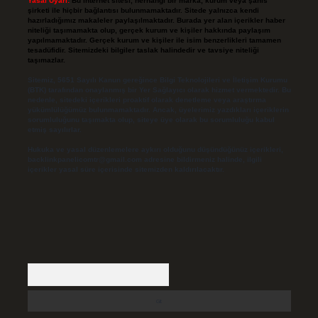
Yasal Uyarı:
Bu internet sitesi, herhangi bir marka, kurum veya şahıs
şirketi ile hiçbir bağlantısı bulunmamaktadır. Sitede yalnızca kendi
hazırladığımız makaleler paylaşılmaktadır. Burada yer alan içerikler haber
niteliği taşımamakta olup, gerçek kurum ve kişiler hakkında paylaşım
yapılmamaktadır. Gerçek kurum ve kişiler ile isim benzerlikleri tamamen
tesadüfidir. Sitemizdeki bilgiler taslak halindedir ve tavsiye niteliği
taşımazlar.
Sitemiz, 5651 Sayılı Kanun gereğince Bilgi Teknolojileri ve İletişim Kurumu
(BTK) tarafından onaylanmış bir Yer Sağlayıcı olarak hizmet vermektedir. Bu
nedenle, sitedeki içerikleri proaktif olarak denetleme veya araştırma
yükümlülüğümüz bulunmamaktadır. Ancak, üyelerimiz yazdıkları içeriklerin
sorumluluğunu taşımakta olup, siteye üye olarak bu sorumluluğu kabul
etmiş sayılırlar.
Hukuka ve yasal düzenlemelere aykırı olduğunu düşündüğünüz içerikleri,
backlinkpanelicomtr@gmail.com
adresine bildirmeniz halinde, ilgili
içerikler yasal süre içerisinde sitemizden kaldırılacaktır.
Arama