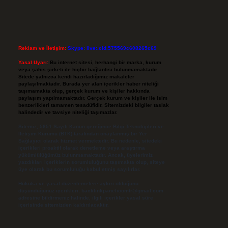
Reklam ve İletişim:
Skype: live:.cid.575569c608265c69
Yasal Uyarı:
Bu internet sitesi, herhangi bir marka, kurum
veya şahıs şirketi ile hiçbir bağlantısı bulunmamaktadır.
Sitede yalnızca kendi hazırladığımız makaleler
paylaşılmaktadır. Burada yer alan içerikler haber niteliği
taşımamakta olup, gerçek kurum ve kişiler hakkında
paylaşım yapılmamaktadır. Gerçek kurum ve kişiler ile isim
benzerlikleri tamamen tesadüfidir. Sitemizdeki bilgiler taslak
halindedir ve tavsiye niteliği taşımazlar.
Sitemiz, 5651 Sayılı Kanun gereğince Bilgi Teknolojileri ve
İletişim Kurumu (BTK) tarafından onaylanmış bir Yer
Sağlayıcı olarak hizmet vermektedir. Bu nedenle, sitedeki
içerikleri proaktif olarak denetleme veya araştırma
yükümlülüğümüz bulunmamaktadır. Ancak, üyelerimiz
yazdıkları içeriklerin sorumluluğunu taşımakta olup, siteye
üye olarak bu sorumluluğu kabul etmiş sayılırlar.
Hukuka ve yasal düzenlemelere aykırı olduğunu
düşündüğünüz içerikleri,
backlinkpanelicomtr@gmail.com
adresine bildirmeniz halinde, ilgili içerikler yasal süre
içerisinde sitemizden kaldırılacaktır.