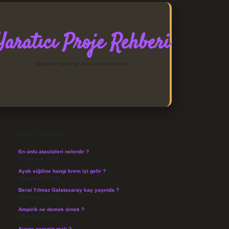
Yaratıcı Proje Rehberi
Hayalleri gerçeğe dönüştüren fikirler!
SIDEBAR
https://elexbett.net/
betexper.xyz
SON YAZILAR
En ünlü atasözleri nelerdir ?
Ağustos 6, 2026
Ayak siğiline hangi krem iyi gelir ?
Ağustos 5, 2026
Berat Yılmaz Galatasaray kaç yaşında ?
Ağustos 4, 2026
Ampirik ne demek örnek ?
Ağustos 4, 2026
Avene nerenin malı ?