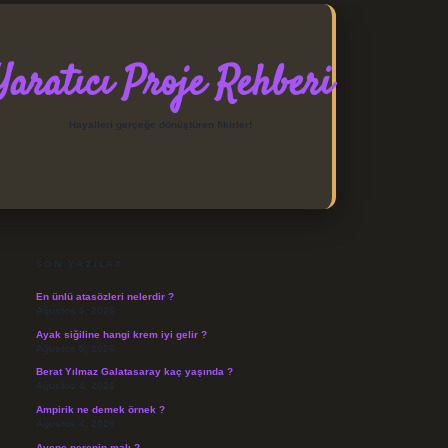
Yaratıcı Proje Rehberi
Hayalleri gerçeğe dönüştüren fikirler!
SIDEBAR
https://elexbett.net/
betexpe
SON YAZILAR
En ünlü atasözleri nelerdir ?
Ağustos 6, 2026
Ayak siğiline hangi krem iyi gelir ?
Ağustos 5, 2026
Berat Yılmaz Galatasaray kaç yaşında ?
Ağustos 4, 2026
Ampirik ne demek örnek ?
Ağustos 4, 2026
Avene nerenin malı ?