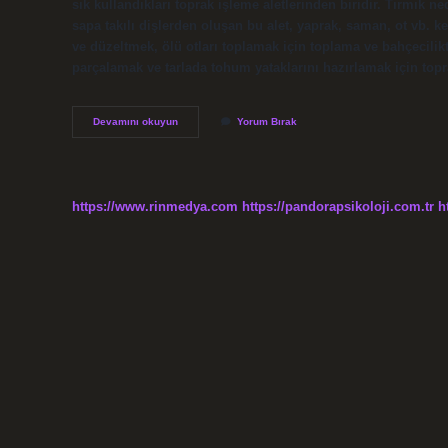
sık kullandıkları toprak işleme aletlerinden biridir. Tırmık n
sapa takılı dişlerden oluşan bu alet, yaprak, saman, ot vb. ke
ve düzeltmek, ölü otları toplamak için toplama ve bahçecilikte
parçalamak ve tarlada tohum yataklarını hazırlamak için topr
Döner
Devamını okuyun
Yorum Bırak
Tırmık
Nedir
https://www.rinmedya.com
https://pandorapsikoloji.com.tr
h