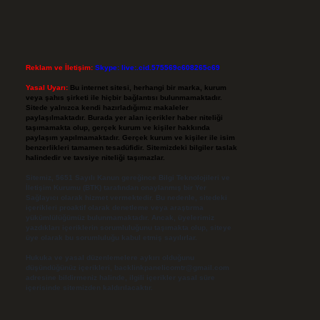
Reklam ve İletişim:
Skype: live:.cid.575569c608265c69
Yasal Uyarı:
Bu internet sitesi, herhangi bir marka, kurum
veya şahıs şirketi ile hiçbir bağlantısı bulunmamaktadır.
Sitede yalnızca kendi hazırladığımız makaleler
paylaşılmaktadır. Burada yer alan içerikler haber niteliği
taşımamakta olup, gerçek kurum ve kişiler hakkında
paylaşım yapılmamaktadır. Gerçek kurum ve kişiler ile isim
benzerlikleri tamamen tesadüfidir. Sitemizdeki bilgiler taslak
halindedir ve tavsiye niteliği taşımazlar.
Sitemiz, 5651 Sayılı Kanun gereğince Bilgi Teknolojileri ve
İletişim Kurumu (BTK) tarafından onaylanmış bir Yer
Sağlayıcı olarak hizmet vermektedir. Bu nedenle, sitedeki
içerikleri proaktif olarak denetleme veya araştırma
yükümlülüğümüz bulunmamaktadır. Ancak, üyelerimiz
yazdıkları içeriklerin sorumluluğunu taşımakta olup, siteye
üye olarak bu sorumluluğu kabul etmiş sayılırlar.
Hukuka ve yasal düzenlemelere aykırı olduğunu
düşündüğünüz içerikleri,
backlinkpanelicomtr@gmail.com
adresine bildirmeniz halinde, ilgili içerikler yasal süre
içerisinde sitemizden kaldırılacaktır.