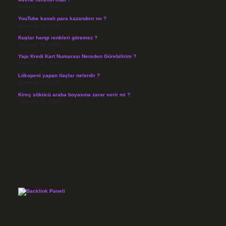
Temmuz 30, 2026
YouTube kanalı para kazandırır mı ?
Temmuz 29, 2026
Kuşlar hangi renkleri göremez ?
Temmuz 27, 2026
Yapı Kredi Kart Numarası Nereden Görebilirim ?
Temmuz 26, 2026
Lökopeni yapan ilaçlar nelerdir ?
Temmuz 25, 2026
Kireç sökücü araba boyasına zarar verir mi ?
Temmuz 25, 2026