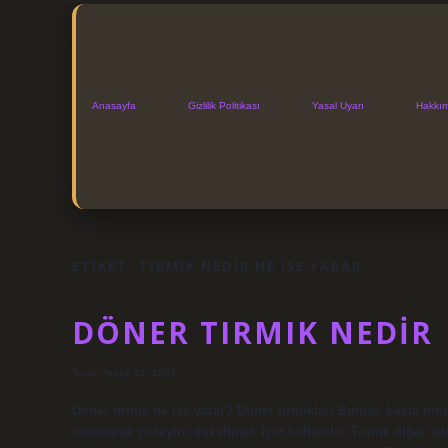
Anasayfa
Gizlilik Politikası
Yasal Uyarı
Hakkı
ETIKET:
TIRMIK NEDIR NE IŞE YARAR
DÖNER TIRMIK NEDIR
Tarih: Aralık 22, 2024
Döner tırmık ne işe yarar? Döner tırmıklar: Bunlar, başta toh
bastırarak yüzeyini düzeltmek için kullanılır. Tırmık diğer adı