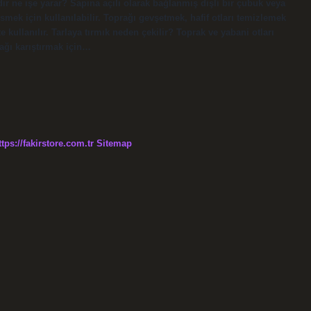
edir ne işe yarar? Sapına açılı olarak bağlanmış dişli bir çubuk veya
smek için kullanılabilir. Toprağı gevşetmek, hafif otları temizlemek
 kullanılır. Tarlaya tırmık neden çekilir? Toprak ve yabani otları
ağı karıştırmak için…
ttps://fakirstore.com.tr
Sitemap