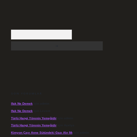
Arama
SON YORUMLAR
Ifak Ne Demek
için
admin
Ifak Ne Demek
için
Levent
Türlü Hangi Yörenin Yemeğidir
için
admin
Türlü Hangi Yörenin Yemeğidir
için
Açelya
Kimyon Çayı Anne Sütündeki Gazı Alır Mı
için
admin