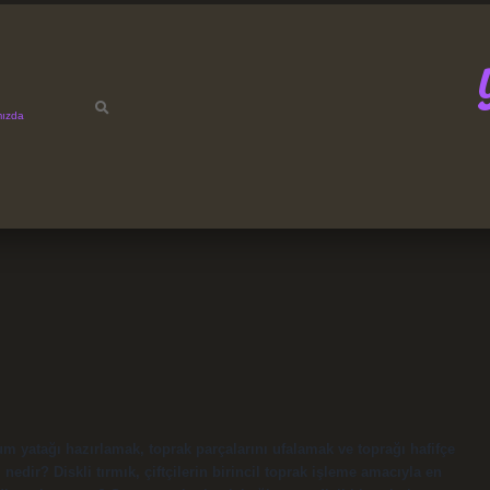
mızda
um yatağı hazırlamak, toprak parçalarını ufalamak ve toprağı hafifçe
 nedir? Diskli tırmık, çiftçilerin birincil toprak işleme amacıyla en