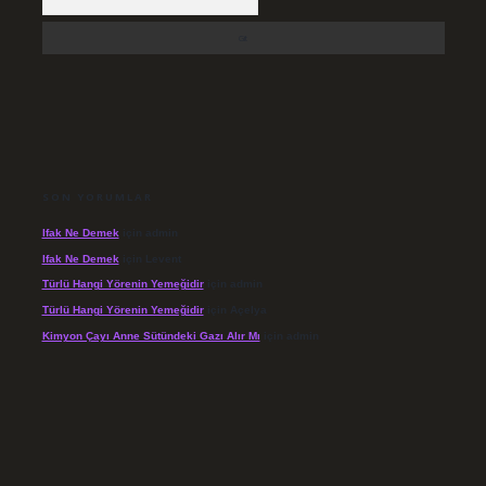
SON YORUMLAR
Ifak Ne Demek
için
admin
Ifak Ne Demek
için
Levent
Türlü Hangi Yörenin Yemeğidir
için
admin
Türlü Hangi Yörenin Yemeğidir
için
Açelya
Kimyon Çayı Anne Sütündeki Gazı Alır Mı
için
admin