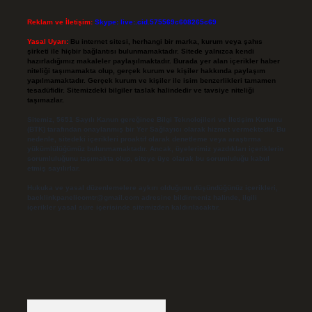
Reklam ve İletişim:
Skype: live:.cid.575569c608265c69
Yasal Uyarı:
Bu internet sitesi, herhangi bir marka, kurum veya şahıs
şirketi ile hiçbir bağlantısı bulunmamaktadır. Sitede yalnızca kendi
hazırladığımız makaleler paylaşılmaktadır. Burada yer alan içerikler haber
niteliği taşımamakta olup, gerçek kurum ve kişiler hakkında paylaşım
yapılmamaktadır. Gerçek kurum ve kişiler ile isim benzerlikleri tamamen
tesadüfidir. Sitemizdeki bilgiler taslak halindedir ve tavsiye niteliği
taşımazlar.
Sitemiz, 5651 Sayılı Kanun gereğince Bilgi Teknolojileri ve İletişim Kurumu
(BTK) tarafından onaylanmış bir Yer Sağlayıcı olarak hizmet vermektedir. Bu
nedenle, sitedeki içerikleri proaktif olarak denetleme veya araştırma
yükümlülüğümüz bulunmamaktadır. Ancak, üyelerimiz yazdıkları içeriklerin
sorumluluğunu taşımakta olup, siteye üye olarak bu sorumluluğu kabul
etmiş sayılırlar.
Hukuka ve yasal düzenlemelere aykırı olduğunu düşündüğünüz içerikleri,
backlinkpanelicomtr@gmail.com
adresine bildirmeniz halinde, ilgili
içerikler yasal süre içerisinde sitemizden kaldırılacaktır.
Arama