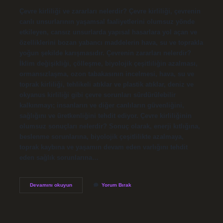
Çevre kirliliği ve zararları nelerdir? Çevre kirliliği, çevrenin
canlı unsurlarının yaşamsal faaliyetlerini olumsuz yönde
etkileyen, cansız unsurlarda yapısal hasarlara yol açan ve
özelliklerini bozan yabancı maddelerin hava, su ve toprakla
yoğun şekilde karışmasıdır. Çevrenin zararları nelerdir?
İklim değişikliği, çölleşme, biyolojik çeşitliliğin azalması,
ormansızlaşma, ozon tabakasının incelmesi, hava, su ve
toprak kirliliği, tehlikeli atıklar ve plastik atıklar, deniz ve
okyanus kirliliği gibi çevre sorunları sürdürülebilir
kalkınmayı; insanların ve diğer canlıların güvenliğini,
sağlığını ve üretkenliğini tehdit ediyor. Çevre kirliliğinin
olumsuz sonuçları nelerdir? Sonuç olarak, enerji kıtlığına,
beslenme sorunlarına, biyolojik çeşitlilikte azalmaya,
toprak kaybına ve yaşamın devam eden varlığını tehdit
eden sağlık sorunlarına…
Çevre
Devamını okuyun
Yorum Bırak
Kirliliği
Nedir
Zararları
Nelerdir