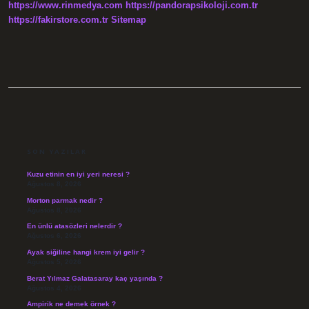
https://www.rinmedya.com
https://pandorapsikoloji.com.tr
https://fakirstore.com.tr
Sitemap
SIDEBAR
SON YAZILAR
Kuzu etinin en iyi yeri neresi ?
Ağustos 8, 2026
Morton parmak nedir ?
Ağustos 8, 2026
En ünlü atasözleri nelerdir ?
Ağustos 6, 2026
Ayak siğiline hangi krem iyi gelir ?
Ağustos 5, 2026
Berat Yılmaz Galatasaray kaç yaşında ?
Ağustos 4, 2026
Ampirik ne demek örnek ?