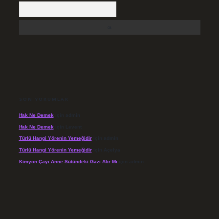
Arama
SON YORUMLAR
Ifak Ne Demek
için
admin
Ifak Ne Demek
için
Levent
Türlü Hangi Yörenin Yemeğidir
için
admin
Türlü Hangi Yörenin Yemeğidir
için
Açelya
Kimyon Çayı Anne Sütündeki Gazı Alır Mı
için
admin