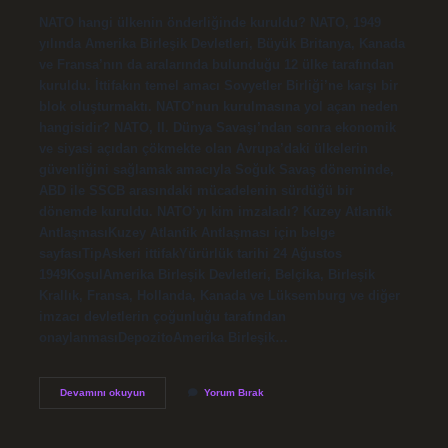
NATO hangi ülkenin önderliğinde kuruldu? NATO, 1949
yılında Amerika Birleşik Devletleri, Büyük Britanya, Kanada
ve Fransa’nın da aralarında bulunduğu 12 ülke tarafından
kuruldu. İttifakın temel amacı Sovyetler Birliği’ne karşı bir
blok oluşturmaktı. NATO’nun kurulmasına yol açan neden
hangisidir? NATO, II. Dünya Savaşı’ndan sonra ekonomik
ve siyasi açıdan çökmekte olan Avrupa’daki ülkelerin
güvenliğini sağlamak amacıyla Soğuk Savaş döneminde,
ABD ile SSCB arasındaki mücadelenin sürdüğü bir
dönemde kuruldu. NATO’yı kim imzaladı? Kuzey Atlantik
AntlaşmasıKuzey Atlantik Antlaşması için belge
sayfasıTipAskeri ittifakYürürlük tarihi 24 Ağustos
1949KoşulAmerika Birleşik Devletleri, Belçika, Birleşik
Krallık, Fransa, Hollanda, Kanada ve Lüksemburg ve diğer
imzacı devletlerin çoğunluğu tarafından
onaylanmasıDepozitoAmerika Birleşik…
Natonun
Devamını okuyun
Yorum Bırak
Kurulmasına
Hangi
Ülke
Öncülük