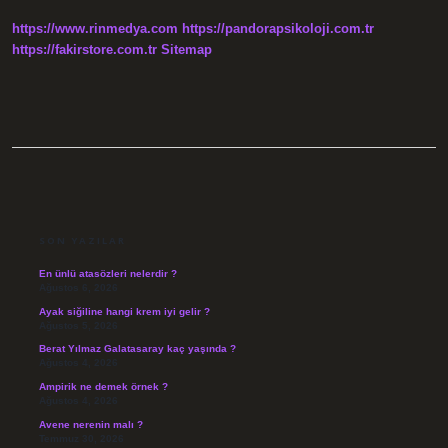
Etmiştir
https://www.rinmedya.com
https://pandorapsikoloji.com.tr
https://fakirstore.com.tr
Sitemap
SIDEBAR
SON YAZILAR
En ünlü atasözleri nelerdir ?
Ağustos 6, 2026
Ayak siğiline hangi krem iyi gelir ?
Ağustos 5, 2026
Berat Yılmaz Galatasaray kaç yaşında ?
Ağustos 4, 2026
Ampirik ne demek örnek ?
Ağustos 4, 2026
Avene nerenin malı ?
Temmuz 30, 2026