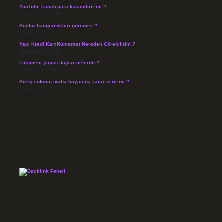
YouTube kanalı para kazandırır mı ?
Temmuz 29, 2026
Kuşlar hangi renkleri göremez ?
Temmuz 27, 2026
Yapı Kredi Kart Numarası Nereden Görebilirim ?
Temmuz 26, 2026
Lökopeni yapan ilaçlar nelerdir ?
Temmuz 25, 2026
Kireç sökücü araba boyasına zarar verir mi ?
Temmuz 25, 2026