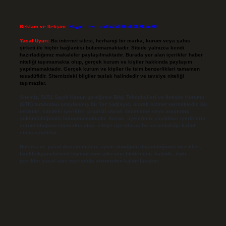
Reklam ve İletişim:
Skype: live:.cid.575569c608265c69
Yasal Uyarı:
Bu internet sitesi, herhangi bir marka, kurum veya şahıs
şirketi ile hiçbir bağlantısı bulunmamaktadır. Sitede yalnızca kendi
hazırladığımız makaleler paylaşılmaktadır. Burada yer alan içerikler haber
niteliği taşımamakta olup, gerçek kurum ve kişiler hakkında paylaşım
yapılmamaktadır. Gerçek kurum ve kişiler ile isim benzerlikleri tamamen
tesadüfidir. Sitemizdeki bilgiler taslak halindedir ve tavsiye niteliği
taşımazlar.
Sitemiz, 5651 Sayılı Kanun gereğince Bilgi Teknolojileri ve İletişim Kurumu
(BTK) tarafından onaylanmış bir Yer Sağlayıcı olarak hizmet vermektedir. Bu
nedenle, sitedeki içerikleri proaktif olarak denetleme veya araştırma
yükümlülüğümüz bulunmamaktadır. Ancak, üyelerimiz yazdıkları içeriklerin
sorumluluğunu taşımakta olup, siteye üye olarak bu sorumluluğu kabul
etmiş sayılırlar.
Hukuka ve yasal düzenlemelere aykırı olduğunu düşündüğünüz içerikleri,
backlinkpanelicomtr@gmail.com
adresine bildirmeniz halinde, ilgili
içerikler yasal süre içerisinde sitemizden kaldırılacaktır.