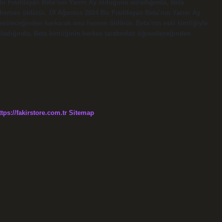
. Bir Fısıldayan Beta’nın Yarım Ay olduğunu anladığında, Beta
 hemen öldürür. 19 Ağustos 2024 Bir Fısıldayan Beta’nın Yarım Ay
enileceğinden korkarak onu hemen öldürür. Beta’nın eski kimliğiyle
anladığında, Beta kimliğinin herkes tarafından öğrenileceğinden
ttps://fakirstore.com.tr
Sitemap