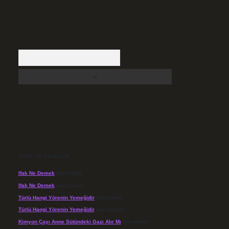
Arama
SON YORUMLAR
Ifak Ne Demek
için
admin
Ifak Ne Demek
için
Levent
Türlü Hangi Yörenin Yemeğidir
için
admin
Türlü Hangi Yörenin Yemeğidir
için
Açelya
Kimyon Çayı Anne Sütündeki Gazı Alır Mı
için
admin