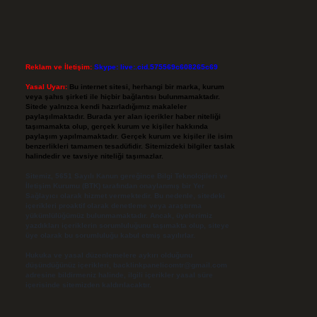
Reklam ve İletişim:
Skype: live:.cid.575569c608265c69
Yasal Uyarı:
Bu internet sitesi, herhangi bir marka, kurum
veya şahıs şirketi ile hiçbir bağlantısı bulunmamaktadır.
Sitede yalnızca kendi hazırladığımız makaleler
paylaşılmaktadır. Burada yer alan içerikler haber niteliği
taşımamakta olup, gerçek kurum ve kişiler hakkında
paylaşım yapılmamaktadır. Gerçek kurum ve kişiler ile isim
benzerlikleri tamamen tesadüfidir. Sitemizdeki bilgiler taslak
halindedir ve tavsiye niteliği taşımazlar.
Sitemiz, 5651 Sayılı Kanun gereğince Bilgi Teknolojileri ve
İletişim Kurumu (BTK) tarafından onaylanmış bir Yer
Sağlayıcı olarak hizmet vermektedir. Bu nedenle, sitedeki
içerikleri proaktif olarak denetleme veya araştırma
yükümlülüğümüz bulunmamaktadır. Ancak, üyelerimiz
yazdıkları içeriklerin sorumluluğunu taşımakta olup, siteye
üye olarak bu sorumluluğu kabul etmiş sayılırlar.
Hukuka ve yasal düzenlemelere aykırı olduğunu
düşündüğünüz içerikleri,
backlinkpanelicomtr@gmail.com
adresine bildirmeniz halinde, ilgili içerikler yasal süre
içerisinde sitemizden kaldırılacaktır.