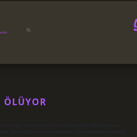
mızda
E ÖLÜYOR
ali | Beta – Ryan Hurst’e Veda! 18 Mayıs 2020 TWD Beta’yı kim
ında, Beta kimliğinin herkes tarafından öğrenileceğinden korkarak