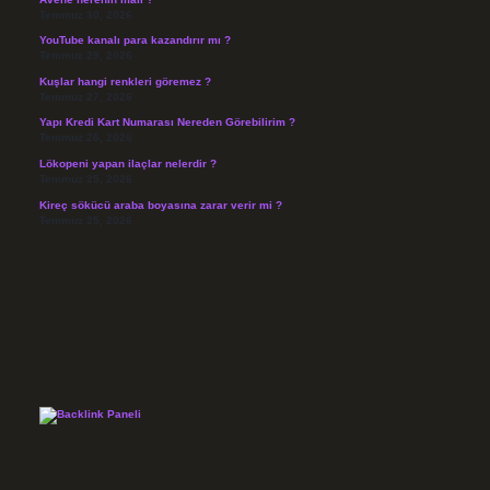
Temmuz 30, 2026
YouTube kanalı para kazandırır mı ?
Temmuz 29, 2026
Kuşlar hangi renkleri göremez ?
Temmuz 27, 2026
Yapı Kredi Kart Numarası Nereden Görebilirim ?
Temmuz 26, 2026
Lökopeni yapan ilaçlar nelerdir ?
Temmuz 25, 2026
Kireç sökücü araba boyasına zarar verir mi ?
Temmuz 25, 2026