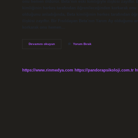
onu hemen öldürür. Beta’nın eski kimliğiyle ilişkisi zayıftır
kimliğinin herkes tarafından öğrenileceğinden korkarak onu
olduğunu anladığında, Beta kimliğinin herkes tarafından öğr
ilişkisi zayıftır. Bir Fısıldayan Beta’nın Yarım Ay olduğunu 
korkarak onu hemen…
Beta
Devamını okuyun
Yorum Bırak
Hangi
Bölümde
Ölüyor
https://www.rinmedya.com
https://pandorapsikoloji.com.tr
h