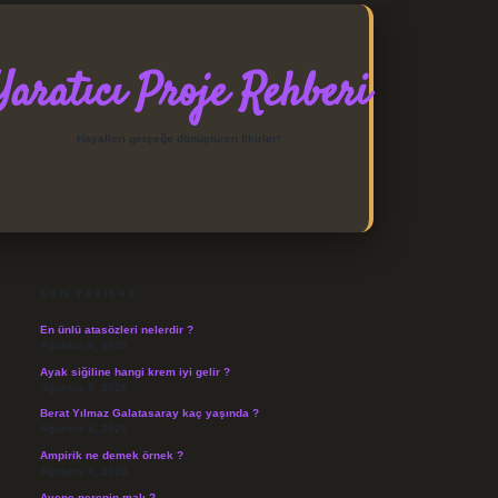
Yaratıcı Proje Rehberi
Hayalleri gerçeğe dönüştüren fikirler!
SIDEBAR
https://elexbett.net/
betexpe
SON YAZILAR
En ünlü atasözleri nelerdir ?
Ağustos 6, 2026
Ayak siğiline hangi krem iyi gelir ?
Ağustos 5, 2026
Berat Yılmaz Galatasaray kaç yaşında ?
Ağustos 4, 2026
Ampirik ne demek örnek ?
Ağustos 4, 2026
Avene nerenin malı ?