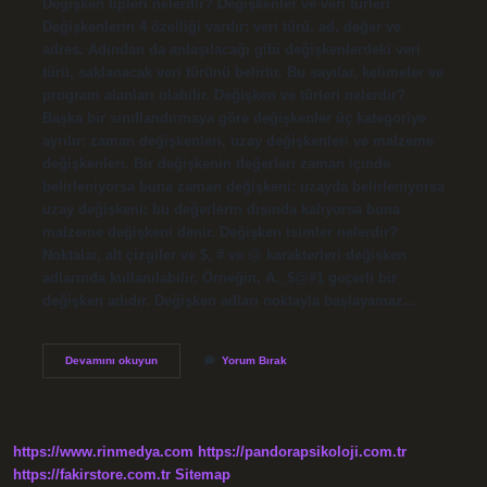
Değişken tipleri nelerdir? Değişkenler ve veri türleri
Değişkenlerin 4 özelliği vardır; veri türü, ad, değer ve
adres. Adından da anlaşılacağı gibi değişkenlerdeki veri
türü, saklanacak veri türünü belirtir. Bu sayılar, kelimeler ve
program alanları olabilir. Değişken ve türleri nelerdir?
Başka bir sınıflandırmaya göre değişkenler üç kategoriye
ayrılır: zaman değişkenleri, uzay değişkenleri ve malzeme
değişkenleri. Bir değişkenin değerleri zaman içinde
belirleniyorsa buna zaman değişkeni; uzayda belirleniyorsa
uzay değişkeni; bu değerlerin dışında kalıyorsa buna
malzeme değişkeni denir. Değişken isimler nelerdir?
Noktalar, alt çizgiler ve $, # ve @ karakterleri değişken
adlarında kullanılabilir. Örneğin, A._$@#1 geçerli bir
değişken adıdır. Değişken adları noktayla başlayamaz…
Değişken
Devamını okuyun
Yorum Bırak
Tipleri
Nelerdir
Isimlerini
Yazınız
https://www.rinmedya.com
https://pandorapsikoloji.com.tr
https://fakirstore.com.tr
Sitemap