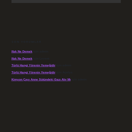
SON YORUMLAR
Ifak Ne Demek
için
admin
Ifak Ne Demek
için
Levent
Türlü Hangi Yörenin Yemeğidir
için
admin
Türlü Hangi Yörenin Yemeğidir
için
Açelya
Kimyon Çayı Anne Sütündeki Gazı Alır Mı
için
admin