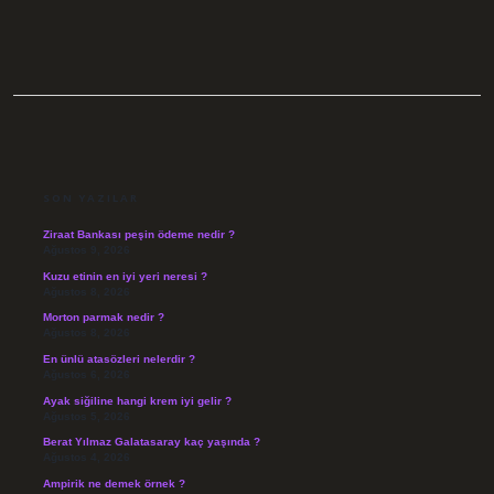
SIDEBAR
SON YAZILAR
Ziraat Bankası peşin ödeme nedir ?
Ağustos 9, 2026
Kuzu etinin en iyi yeri neresi ?
Ağustos 8, 2026
Morton parmak nedir ?
Ağustos 8, 2026
En ünlü atasözleri nelerdir ?
Ağustos 6, 2026
Ayak siğiline hangi krem iyi gelir ?
Ağustos 5, 2026
Berat Yılmaz Galatasaray kaç yaşında ?
Ağustos 4, 2026
Ampirik ne demek örnek ?