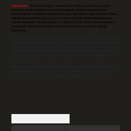
Yasal Uyarı:
Bu internet sitesi, herhangi bir marka, kurum veya şahıs
şirketi ile hiçbir bağlantısı bulunmamaktadır. Sitede yalnızca kendi
hazırladığımız makaleler paylaşılmaktadır. Burada yer alan içerikler haber
niteliği taşımamakta olup, gerçek kurum ve kişiler hakkında paylaşım
yapılmamaktadır. Gerçek kurum ve kişiler ile isim benzerlikleri tamamen
tesadüfidir. Sitemizdeki bilgiler taslak halindedir ve tavsiye niteliği
taşımazlar.
Sitemiz, 5651 Sayılı Kanun gereğince Bilgi Teknolojileri ve İletişim Kurumu
(BTK) tarafından onaylanmış bir Yer Sağlayıcı olarak hizmet vermektedir. Bu
nedenle, sitedeki içerikleri proaktif olarak denetleme veya araştırma
yükümlülüğümüz bulunmamaktadır. Ancak, üyelerimiz yazdıkları içeriklerin
sorumluluğunu taşımakta olup, siteye üye olarak bu sorumluluğu kabul
etmiş sayılırlar.
Hukuka ve yasal düzenlemelere aykırı olduğunu düşündüğünüz içerikleri,
backlinkpanelicomtr@gmail.com
adresine bildirmeniz halinde, ilgili
içerikler yasal süre içerisinde sitemizden kaldırılacaktır.
Arama