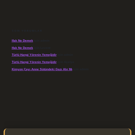
SON YORUMLAR
Ifak Ne Demek
için
admin
Ifak Ne Demek
için
Levent
Türlü Hangi Yörenin Yemeğidir
için
admin
Türlü Hangi Yörenin Yemeğidir
için
Açelya
Kimyon Çayı Anne Sütündeki Gazı Alır Mı
için
admin
/elexbett.net/
betexper.xyz