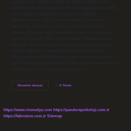
avcılık, kamp, ​​seyahat, afetler ve kazalar sırasında acil
durumlara önceden hazırlıklı olmanızı sağlamak için ABD
askeri gazileri tarafından benzersiz bir şekilde
özelleştirilmiştir. Vakti ifakat ne demek? İfakat ismi
hastalıktan kurtulma ve iyileşme anlamına gelir. Öte
yandan, İfakat ismi aynı zamanda yükselme ve uyanma
anlamına da gelir. Vaktı ifak ne demek? Ramazan ayının
sonunda, imkânı olan her Müslümanın yapması gereken
sadaka. İfak nedir? Askeri İlk Yardım Çantası (IFAK)
Hastanede kit nedir? Kök hücre nakli = Kemik iliği nakli
(KİT) Hastadan veya başka bir kişiden alınan hematopoietik
kök hücrelerin bir hazırlık planına göre…
Ifak
Devamını okuyun
6 Yorum
Ne
Demek
https://www.rinmedya.com
https://pandorapsikoloji.com.tr
https://fakirstore.com.tr
Sitemap