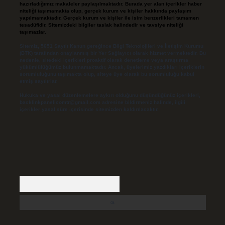
hazırladığımız makaleler paylaşılmaktadır. Burada yer alan içerikler haber
niteliği taşımamakta olup, gerçek kurum ve kişiler hakkında paylaşım
yapılmamaktadır. Gerçek kurum ve kişiler ile isim benzerlikleri tamamen
tesadüfidir. Sitemizdeki bilgiler taslak halindedir ve tavsiye niteliği
taşımazlar.
Sitemiz, 5651 Sayılı Kanun gereğince Bilgi Teknolojileri ve İletişim Kurumu
(BTK) tarafından onaylanmış bir Yer Sağlayıcı olarak hizmet vermektedir. Bu
nedenle, sitedeki içerikleri proaktif olarak denetleme veya araştırma
yükümlülüğümüz bulunmamaktadır. Ancak, üyelerimiz yazdıkları içeriklerin
sorumluluğunu taşımakta olup, siteye üye olarak bu sorumluluğu kabul
etmiş sayılırlar.
Hukuka ve yasal düzenlemelere aykırı olduğunu düşündüğünüz içerikleri,
backlinkpanelicomtr@gmail.com
adresine bildirmeniz halinde, ilgili
içerikler yasal süre içerisinde sitemizden kaldırılacaktır.
Arama