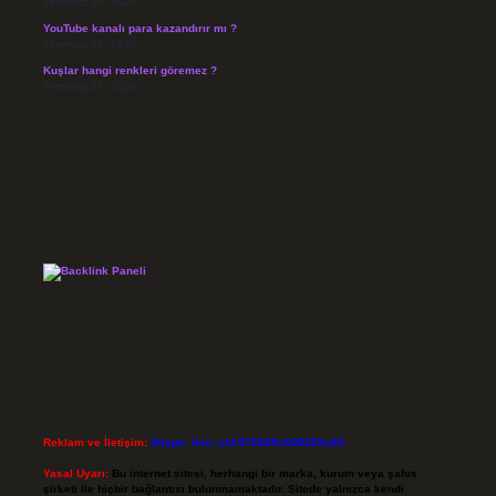
Temmuz 30, 2026
YouTube kanalı para kazandırır mı ?
Temmuz 29, 2026
Kuşlar hangi renkleri göremez ?
Temmuz 27, 2026
Reklam ve İletişim:
Skype: live:.cid.575569c608265c69
Yasal Uyarı:
Bu internet sitesi, herhangi bir marka, kurum veya şahıs
şirketi ile hiçbir bağlantısı bulunmamaktadır. Sitede yalnızca kendi