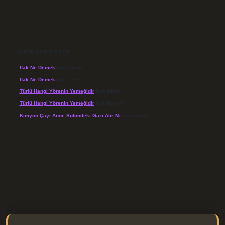
SON YORUMLAR
Ifak Ne Demek
için
admin
Ifak Ne Demek
için
Levent
Türlü Hangi Yörenin Yemeğidir
için
admin
Türlü Hangi Yörenin Yemeğidir
için
Açelya
Kimyon Çayı Anne Sütündeki Gazı Alır Mı
için
admin
/elexbett.net/
betexper.xyz