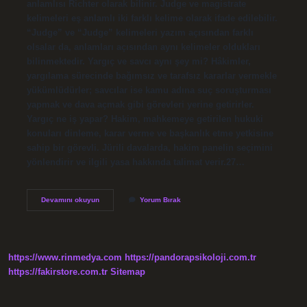
anlamlısı Richter olarak bilinir. Judge ve magistrate
kelimeleri eş anlamlı iki farklı kelime olarak ifade edilebilir.
“Judge” ve “Judge” kelimeleri yazım açısından farklı
olsalar da, anlamları açısından aynı kelimeler oldukları
bilinmektedir. Yargıç ve savcı aynı şey mi? Hâkimler,
yargılama sürecinde bağımsız ve tarafsız kararlar vermekle
yükümlüdürler; savcılar ise kamu adına suç soruşturması
yapmak ve dava açmak gibi görevleri yerine getirirler.
Yargıç ne iş yapar? Hakim, mahkemeye getirilen hukuki
konuları dinleme, karar verme ve başkanlık etme yetkisine
sahip bir görevli. Jürili davalarda, hakim panelin seçimini
yönlendirir ve ilgili yasa hakkında talimat verir.27…
Yargıç
Devamını okuyun
Yorum Bırak
Hakim
Aynı
Şey
Mi
https://www.rinmedya.com
https://pandorapsikoloji.com.tr
https://fakirstore.com.tr
Sitemap