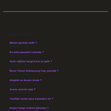
SIDEBAR
SON YAZILAR
Morton parmak nedir ?
Ağustos 8, 2026
En ünlü atasözleri nelerdir ?
Ağustos 6, 2026
Ayak siğiline hangi krem iyi gelir ?
Ağustos 5, 2026
Berat Yılmaz Galatasaray kaç yaşında ?
Ağustos 4, 2026
Ampirik ne demek örnek ?
Ağustos 4, 2026
Avene nerenin malı ?
Temmuz 30, 2026
YouTube kanalı para kazandırır mı ?
Temmuz 29, 2026
Kuşlar hangi renkleri göremez ?