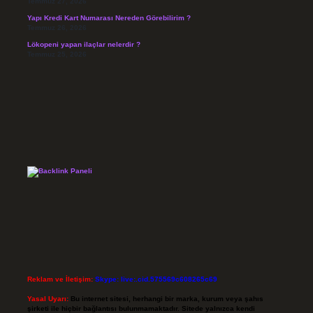
Temmuz 27, 2026
Yapı Kredi Kart Numarası Nereden Görebilirim ?
Temmuz 26, 2026
Lökopeni yapan ilaçlar nelerdir ?
Temmuz 25, 2026
Reklam ve İletişim:
Skype: live:.cid.575569c608265c69
Yasal Uyarı:
Bu internet sitesi, herhangi bir marka, kurum veya şahıs
şirketi ile hiçbir bağlantısı bulunmamaktadır. Sitede yalnızca kendi