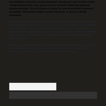
hazırladığımız makaleler paylaşılmaktadır. Burada yer alan içerikler haber
niteliği taşımamakta olup, gerçek kurum ve kişiler hakkında paylaşım
yapılmamaktadır. Gerçek kurum ve kişiler ile isim benzerlikleri tamamen
tesadüfidir. Sitemizdeki bilgiler taslak halindedir ve tavsiye niteliği
taşımazlar.
Sitemiz, 5651 Sayılı Kanun gereğince Bilgi Teknolojileri ve İletişim Kurumu
(BTK) tarafından onaylanmış bir Yer Sağlayıcı olarak hizmet vermektedir. Bu
nedenle, sitedeki içerikleri proaktif olarak denetleme veya araştırma
yükümlülüğümüz bulunmamaktadır. Ancak, üyelerimiz yazdıkları içeriklerin
sorumluluğunu taşımakta olup, siteye üye olarak bu sorumluluğu kabul
etmiş sayılırlar.
Hukuka ve yasal düzenlemelere aykırı olduğunu düşündüğünüz içerikleri,
backlinkpanelicomtr@gmail.com
adresine bildirmeniz halinde, ilgili
içerikler yasal süre içerisinde sitemizden kaldırılacaktır.
Arama