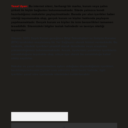
Yasal Uyarı:
Bu internet sitesi, herhangi bir marka, kurum veya şahıs
şirketi ile hiçbir bağlantısı bulunmamaktadır. Sitede yalnızca kendi
hazırladığımız makaleler paylaşılmaktadır. Burada yer alan içerikler haber
niteliği taşımamakta olup, gerçek kurum ve kişiler hakkında paylaşım
yapılmamaktadır. Gerçek kurum ve kişiler ile isim benzerlikleri tamamen
tesadüfidir. Sitemizdeki bilgiler taslak halindedir ve tavsiye niteliği
taşımazlar.
Sitemiz, 5651 Sayılı Kanun gereğince Bilgi Teknolojileri ve İletişim Kurumu
(BTK) tarafından onaylanmış bir Yer Sağlayıcı olarak hizmet vermektedir. Bu
nedenle, sitedeki içerikleri proaktif olarak denetleme veya araştırma
yükümlülüğümüz bulunmamaktadır. Ancak, üyelerimiz yazdıkları içeriklerin
sorumluluğunu taşımakta olup, siteye üye olarak bu sorumluluğu kabul
etmiş sayılırlar.
Hukuka ve yasal düzenlemelere aykırı olduğunu düşündüğünüz içerikleri,
backlinkpanelicomtr@gmail.com
adresine bildirmeniz halinde, ilgili
içerikler yasal süre içerisinde sitemizden kaldırılacaktır.
Arama