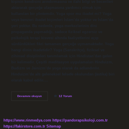
kişinin kendisini arındırmasına ve ilahi bilgi ve becerileri
aktararak gerçeğe ulaşmasına yardımcı olmak için
kullanılan bir yöntemdir. Yoga spor mu ibadet mi? Yoga
veya benzeri ibadet biçimleri İslam’da yoktur ve İslam’da
yeri yoktur. Bu nedenle, yoga merkezlerinin dini
propaganda yapmadığı, sadece fiziksel egzersiz ve
psikolojik terapi kisvesi altında faaliyetlerini açıp
sürdürdükleri fikri tamamen gerçeğe uymamaktadır. Yoga
hangi dinin ibadetidir? Yoga (Sanskritçe), fiziksel ve
zihinsel disiplinleri tanımlamak için Hindistan’dan gelen
bir kelimedir. Çeşitli meditasyon uygulamaları Hinduizm,
Budizm ve Jainizm’de yoga olarak da adlandırılır.
Hinduizm’de altı geleneksel felsefe okulundan (āstika) biri
olarak kabul edilir.…
Yoga
Devamını okuyun
12 Yorum
Budist
Ibadeti
Mi
https://www.rinmedya.com
https://pandorapsikoloji.com.tr
https://fakirstore.com.tr
Sitemap