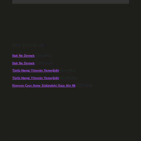
SON YORUMLAR
Ifak Ne Demek
için
admin
Ifak Ne Demek
için
Levent
Türlü Hangi Yörenin Yemeğidir
için
admin
Türlü Hangi Yörenin Yemeğidir
için
Açelya
Kimyon Çayı Anne Sütündeki Gazı Alır Mı
için
admin