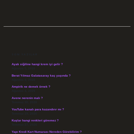
SIDEBAR
SON YAZILAR
Ayak siğiline hangi krem iyi gelir ?
Ağustos 5, 2026
Berat Yılmaz Galatasaray kaç yaşında ?
Ağustos 4, 2026
Ampirik ne demek örnek ?
Ağustos 4, 2026
Avene nerenin malı ?
Temmuz 30, 2026
YouTube kanalı para kazandırır mı ?
Temmuz 29, 2026
Kuşlar hangi renkleri göremez ?
Temmuz 27, 2026
Yapı Kredi Kart Numarası Nereden Görebilirim ?