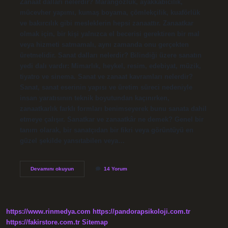
Zanaat dalları nelerdir? Marangozluk, ayakkabıcılık,
mücevher yapımı, kumaş boyama, çömlekçilik, kuaförlük
ve bakırcılık gibi mesleklerin hepsi zanaattır. Zanaatkar
olmak için, bir kişi yalnızca el becerisi gerektiren bir mal
veya hizmeti satmamalı, aynı zamanda onu gerçekten
üretmelidir. Sanat dalları nelerdir? Bilindiği üzere sanatın
yedi dalı vardır: Mimarlık, heykel, resim, edebiyat, müzik,
tiyatro ve sinema. Sanat ve zanaat kavramları nelerdir?
Sanat, sanat eserinin yapısı ve üretim süreci nedeniyle
insan yaratısının teknik boyutundan kaçınırken,
zanaatkarlık farklı formları benimseyerek bunu sanata dahil
etmeye çalışır. Sanatkar ve zanaatkâr ne demek? Genel bir
tanım olarak, bir sanatçıdan bir fikri veya görüntüyü en
güzel şekilde yansıtabilen veya…
Sanat
Devamını okuyun
14 Yorum
Ve
Zanaat
Dalları
Nelerdir
https://www.rinmedya.com
https://pandorapsikoloji.com.tr
https://fakirstore.com.tr
Sitemap