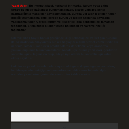
Yasal Uyarı:
Bu internet sitesi, herhangi bir marka, kurum veya şahıs
şirketi ile hiçbir bağlantısı bulunmamaktadır. Sitede yalnızca kendi
hazırladığımız makaleler paylaşılmaktadır. Burada yer alan içerikler haber
niteliği taşımamakta olup, gerçek kurum ve kişiler hakkında paylaşım
yapılmamaktadır. Gerçek kurum ve kişiler ile isim benzerlikleri tamamen
tesadüfidir. Sitemizdeki bilgiler taslak halindedir ve tavsiye niteliği
taşımazlar.
Sitemiz, 5651 Sayılı Kanun gereğince Bilgi Teknolojileri ve İletişim Kurumu
(BTK) tarafından onaylanmış bir Yer Sağlayıcı olarak hizmet vermektedir. Bu
nedenle, sitedeki içerikleri proaktif olarak denetleme veya araştırma
yükümlülüğümüz bulunmamaktadır. Ancak, üyelerimiz yazdıkları içeriklerin
sorumluluğunu taşımakta olup, siteye üye olarak bu sorumluluğu kabul
etmiş sayılırlar.
Hukuka ve yasal düzenlemelere aykırı olduğunu düşündüğünüz içerikleri,
backlinkpanelicomtr@gmail.com
adresine bildirmeniz halinde, ilgili
içerikler yasal süre içerisinde sitemizden kaldırılacaktır.
Arama