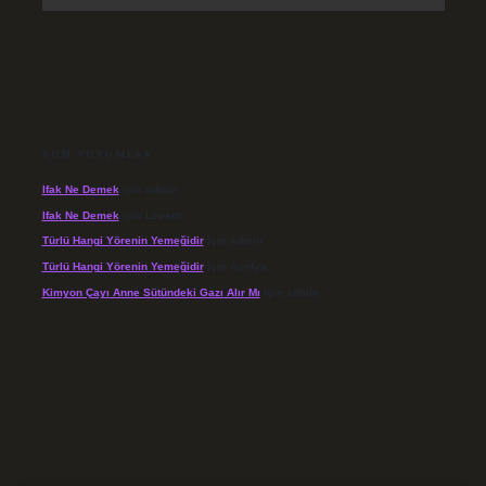
SON YORUMLAR
Ifak Ne Demek
için
admin
Ifak Ne Demek
için
Levent
Türlü Hangi Yörenin Yemeğidir
için
admin
Türlü Hangi Yörenin Yemeğidir
için
Açelya
Kimyon Çayı Anne Sütündeki Gazı Alır Mı
için
admin