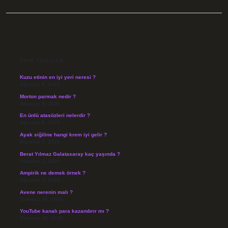
SIDEBAR
SON YAZILAR
Kuzu etinin en iyi yeri neresi ?
Ağustos 8, 2026
Morton parmak nedir ?
Ağustos 8, 2026
En ünlü atasözleri nelerdir ?
Ağustos 6, 2026
Ayak siğiline hangi krem iyi gelir ?
Ağustos 5, 2026
Berat Yılmaz Galatasaray kaç yaşında ?
Ağustos 4, 2026
Ampirik ne demek örnek ?
Ağustos 4, 2026
Avene nerenin malı ?
Temmuz 30, 2026
YouTube kanalı para kazandırır mı ?
Temmuz 29, 2026