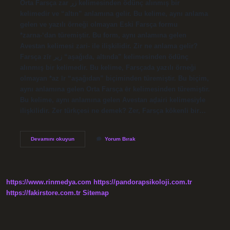
Orta Farsça zar زر kelimesinden ödünç alınmış bir
kelimedir ve “altın” anlamına gelir. Bu kelime, aynı anlama
gelen ve yazılı örneği olmayan Eski Farsça formu
*zarna-‘dan türemiştir. Bu form, aynı anlamına gelen
Avestan kelimesi zari- ile ilişkilidir. Zir ne anlama gelir?
Farsça zīr زیر “aşağıda, altında” kelimesinden ödünç
alınmış bir kelimedir. Bu kelime, Farsçada yazılı örneği
olmayan *az īr “aşağıdan” biçiminden türemiştir. Bu biçim,
aynı anlamına gelen Orta Farsça ēr kelimesinden türemiştir.
Bu kelime, aynı anlamına gelen Avestan aḏairi kelimesiyle
ilişkilidir. Zer türkçesi ne demek? Zer, Farsça kökenli bir…
Zer
Devamını okuyun
Yorum Bırak
Demek
Ne
Anlama
Gelir
https://www.rinmedya.com
https://pandorapsikoloji.com.tr
https://fakirstore.com.tr
Sitemap