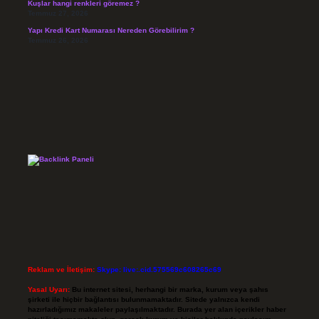
Kuşlar hangi renkleri göremez ?
Temmuz 27, 2026
Yapı Kredi Kart Numarası Nereden Görebilirim ?
Temmuz 26, 2026
Reklam ve İletişim:
Skype: live:.cid.575569c608265c69
Yasal Uyarı:
Bu internet sitesi, herhangi bir marka, kurum veya şahıs
şirketi ile hiçbir bağlantısı bulunmamaktadır. Sitede yalnızca kendi
hazırladığımız makaleler paylaşılmaktadır. Burada yer alan içerikler haber