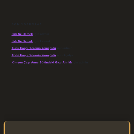
SON YORUMLAR
Ifak Ne Demek
için
admin
Ifak Ne Demek
için
Levent
Türlü Hangi Yörenin Yemeğidir
için
admin
Türlü Hangi Yörenin Yemeğidir
için
Açelya
Kimyon Çayı Anne Sütündeki Gazı Alır Mı
için
admin
/elexbett.net/
betexper.xyz