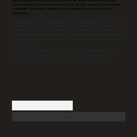
niteliği taşımamakta olup, gerçek kurum ve kişiler hakkında paylaşım
yapılmamaktadır. Gerçek kurum ve kişiler ile isim benzerlikleri tamamen
tesadüfidir. Sitemizdeki bilgiler taslak halindedir ve tavsiye niteliği
taşımazlar.
Sitemiz, 5651 Sayılı Kanun gereğince Bilgi Teknolojileri ve İletişim Kurumu
(BTK) tarafından onaylanmış bir Yer Sağlayıcı olarak hizmet vermektedir. Bu
nedenle, sitedeki içerikleri proaktif olarak denetleme veya araştırma
yükümlülüğümüz bulunmamaktadır. Ancak, üyelerimiz yazdıkları içeriklerin
sorumluluğunu taşımakta olup, siteye üye olarak bu sorumluluğu kabul
etmiş sayılırlar.
Hukuka ve yasal düzenlemelere aykırı olduğunu düşündüğünüz içerikleri,
backlinkpanelicomtr@gmail.com
adresine bildirmeniz halinde, ilgili
içerikler yasal süre içerisinde sitemizden kaldırılacaktır.
Arama