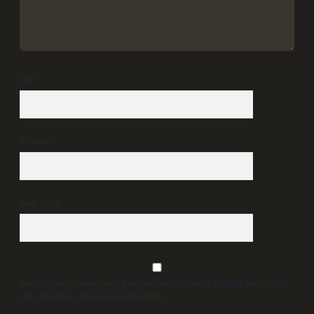
İsim*
E-Posta*
Web Sitesi
Daha sonraki yorumlarımda kullanılması için adım, e-posta adresim ve
site adresim bu tarayıcıya kaydedilsin.