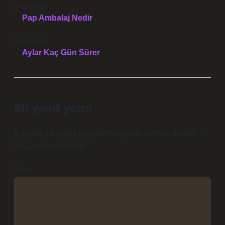
Önceki Yazı
Pap Ambalaj Nedir
Sonraki Yazı
Aylar Kaç Gün Sürer
Bir yanıt yazın
E-posta adresiniz yayınlanmayacak.
Gerekli alanlar
*
ile işaretlenmişlerdir
Yorum