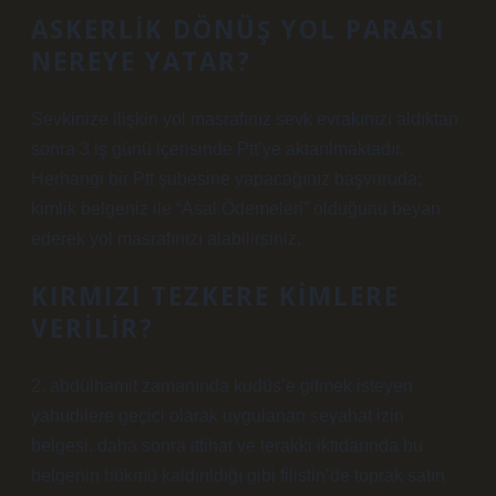
ASKERLIK DÖNÜŞ YOL PARASI
NEREYE YATAR?
Sevkinize ilişkin yol masrafınız sevk evrakınızı aldıktan
sonra 3 iş günü içerisinde Ptt’ye aktarılmaktadır.
Herhangi bir Ptt şubesine yapacağınız başvuruda;
kimlik belgeniz ile “Asal Ödemeleri” olduğunu beyan
ederek yol masrafınızı alabilirsiniz.
KIRMIZI TEZKERE KIMLERE
VERILIR?
2. abdülhamit zamanında kudüs’e gitmek isteyen
yahudilere geçici olarak uygulanan seyahat izin
belgesi. daha sonra ittihat ve terakki iktidarında bu
belgenin hükmü kaldırıldığı gibi filistin’de toprak satın