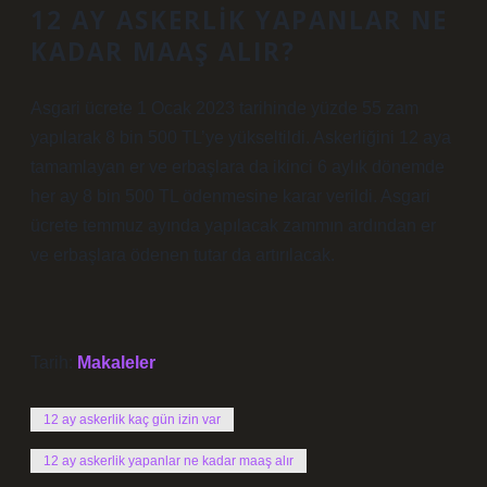
12 AY ASKERLIK YAPANLAR NE
KADAR MAAŞ ALIR?
Asgari ücrete 1 Ocak 2023 tarihinde yüzde 55 zam
yapılarak 8 bin 500 TL’ye yükseltildi. Askerliğini 12 aya
tamamlayan er ve erbaşlara da ikinci 6 aylık dönemde
her ay 8 bin 500 TL ödenmesine karar verildi. Asgari
ücrete temmuz ayında yapılacak zammın ardından er
ve erbaşlara ödenen tutar da artırılacak.
Tarih:
Makaleler
12 ay askerlik kaç gün izin var
12 ay askerlik yapanlar ne kadar maaş alır