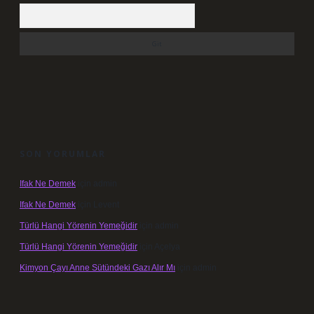
Arama
SON YORUMLAR
Ifak Ne Demek
için
admin
Ifak Ne Demek
için
Levent
Türlü Hangi Yörenin Yemeğidir
için
admin
Türlü Hangi Yörenin Yemeğidir
için
Açelya
Kimyon Çayı Anne Sütündeki Gazı Alır Mı
için
admin