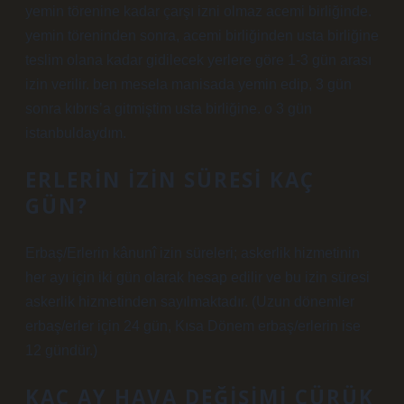
yemin törenine kadar çarşı izni olmaz acemi birliğinde.
yemin töreninden sonra, acemi birliğinden usta birliğine
teslim olana kadar gidilecek yerlere göre 1-3 gün arası
izin verilir. ben mesela manisada yemin edip, 3 gün
sonra kıbrıs’a gitmiştim usta birliğine. o 3 gün
istanbuldaydım.
ERLERIN IZIN SÜRESI KAÇ
GÜN?
Erbaş/Erlerin kânunî izin süreleri; askerlik hizmetinin
her ayı için iki gün olarak hesap edilir ve bu izin süresi
askerlik hizmetinden sayılmaktadır. (Uzun dönemler
erbaş/erler için 24 gün, Kısa Dönem erbaş/erlerin ise
12 gündür.)
KAÇ AY HAVA DEĞIŞIMI ÇÜRÜK