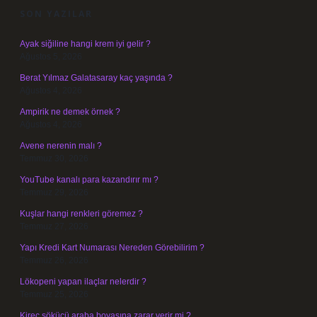
SON YAZILAR
Ayak siğiline hangi krem iyi gelir ?
Ağustos 5, 2026
Berat Yılmaz Galatasaray kaç yaşında ?
Ağustos 4, 2026
Ampirik ne demek örnek ?
Ağustos 4, 2026
Avene nerenin malı ?
Temmuz 30, 2026
YouTube kanalı para kazandırır mı ?
Temmuz 29, 2026
Kuşlar hangi renkleri göremez ?
Temmuz 27, 2026
Yapı Kredi Kart Numarası Nereden Görebilirim ?
Temmuz 26, 2026
Lökopeni yapan ilaçlar nelerdir ?
Temmuz 25, 2026
Kireç sökücü araba boyasına zarar verir mi ?