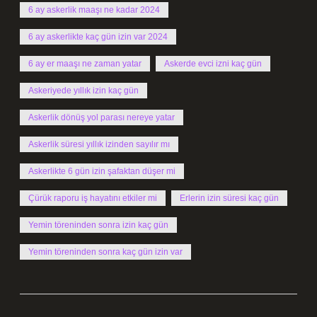
6 ay askerlik maaşı ne kadar 2024
6 ay askerlikte kaç gün izin var 2024
6 ay er maaşı ne zaman yatar
Askerde evci izni kaç gün
Askeriyede yıllık izin kaç gün
Askerlik dönüş yol parası nereye yatar
Askerlik süresi yıllık izinden sayılır mı
Askerlikte 6 gün izin şafaktan düşer mi
Çürük raporu iş hayatını etkiler mi
Erlerin izin süresi kaç gün
Yemin töreninden sonra izin kaç gün
Yemin töreninden sonra kaç gün izin var