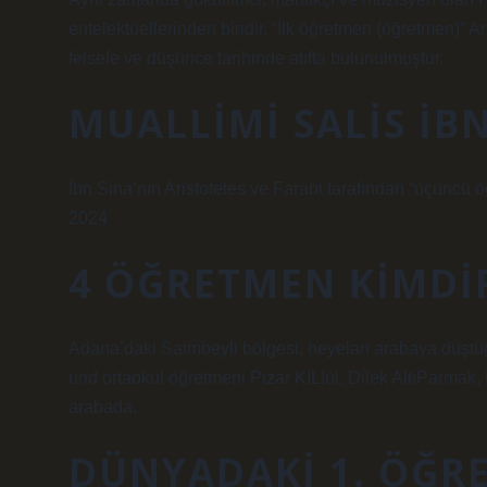
entelektüellerinden biridir. “İlk öğretmen (öğretmen)” Ar
felsefe ve düşünce tarihinde atıfta bulunulmuştur.
MUALLIMI SALIS İBN
İbn Sina’nın Aristoteles ve Farabi tarafından “üçüncü 
2024
4 ÖĞRETMEN KIMDI
Adana’daki Saimbeyli bölgesi, heyelan arabaya düştüğ
und ortaokul öğretmeni Pizar KILIül, Dilek AltıParma
arabada.
DÜNYADAKI 1. ÖĞR