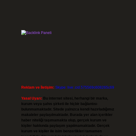
Reklam ve İletişim:
Skype: live:.cid.575569c608265c69
Yasal Uyarı:
Bu internet sitesi, herhangi bir marka,
kurum veya şahıs şirketi ile hiçbir bağlantısı
bulunmamaktadır. Sitede yalnızca kendi hazırladığımız
makaleler paylaşılmaktadır. Burada yer alan içerikler
haber niteliği taşımamakta olup, gerçek kurum ve
kişiler hakkında paylaşım yapılmamaktadır. Gerçek
kurum ve kişiler ile isim benzerlikleri tamamen
i