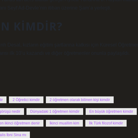
nı Seyf Ad-Devle’nin itibarı üzerine Şam’a yerleşti.
N KIMDIR?
h Desal, kızların eğitim şartlarına katkısı için Küresel Öğretme
rısı ilk 10’u kazandı ve diğer öğretmenler onunla paylaşıldı.
ir
2 Öğretici kimdir
2 öğretmen olarak bilinen kişi kimdir
 görüşü nedir
Dünyadaki 1 öğretmen kimdir
En büyük öğretmen kimdir
n ikinci öğretmen denir
İkinci muallim kim
İlk Türk filozof kimdir
alis İbni Sina mı