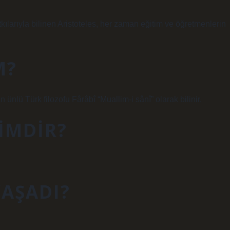
kılarıyla bilinen Aristoteles, her zaman eğitim ve öğretmenlerin
M?
 ünlü Türk filozofu Fârâbî “Muallim-i sânî” olarak bilinir.
KIMDIR?
YAŞADI?