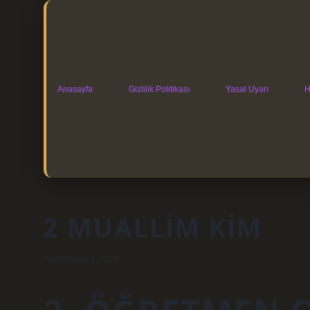
Anasayfa
Gizlilik Politikası
Yasal Uyarı
H
2 MUALLIM KIM
Tarih: Nisan 3, 2025