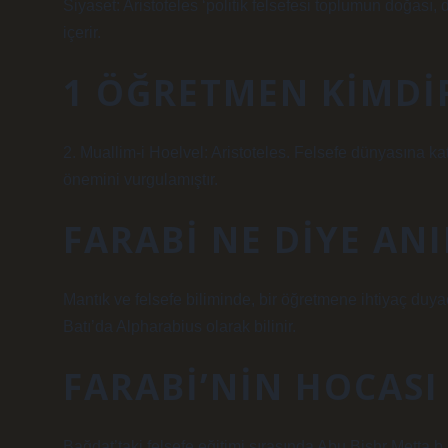
Siyaset: Aristoteles ‘politik felsefesi toplumun doğası
içerir.
1 ÖĞRETMEN KIMDI
2. Muallim-i Hoelvel: Aristoteles. Felsefe dünyasına kat
önemini vurgulamıştır.
FARABI NE DIYE ANI
Mantık ve felsefe biliminde, bir öğretmene ihtiyaç duyac
Batı’da Alpharabius olarak bilinir.
FARABI’NIN HOCASI
Bağdat’taki felsefe eğitimi sırasında Abu Bishr Metta b