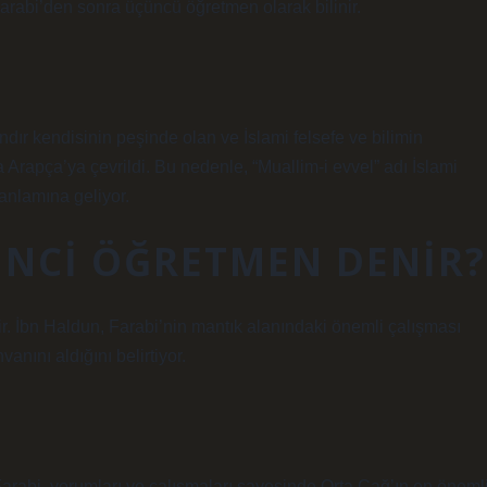
 Farabi’den sonra üçüncü öğretmen olarak bilinir.
?
ndır kendisinin peşinde olan ve İslami felsefe ve bilimin
 Arapça’ya çevrildi. Bu nedenle, “Muallim-i evvel” adı İslami
 anlamına geliyor.
INCI ÖĞRETMEN DENIR?
idir. İbn Haldun, Farabi’nin mantık alanındaki önemli çalışması
nını aldığını belirtiyor.
rabi, yorumları ve çalışmaları sayesinde Orta Çağ’ın en öneml