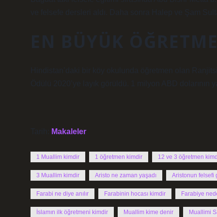
ve felsefe dersleri aldı. Daha sonra Halep ve Şam Sulta
EN BÜYÜK ÖĞRETME
Hindistan’daki bir köy okulunda öğretmen olan Ranjitsin
Ödülü 2020’ye layık görüldü. 1 milyon ABD dolarının ya
Tarih:
Makaleler
1 Muallim kimdir
1 öğretmen kimdir
12 ve 3 öğretmen kimd
3 Muallim kimdir
Aristo ne zaman yaşadı
Aristonun felsefi
Farabi ne diye anılır
Farabinin hocası kimdir
Farabiye nede
İslamın ilk öğretmeni kimdir
Muallim kime denir
Muallimi S