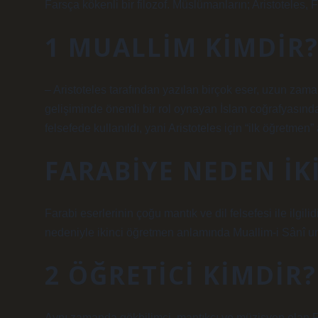
Farsça kökenli bir filozof. Müslümanların; Aristoteles,
1 MUALLIM KIMDIR
– Aristoteles tarafından yazılan birçok eser, uzun zama
gelişiminde önemli bir rol oynayan İslam coğrafyasında
felsefede kullanıldı, yani Aristoteles için “ilk öğretmen”
FARABIYE NEDEN IK
Farabi eserlerinin çoğu mantık ve dil felsefesi ile ilgil
nedeniyle ikinci öğretmen anlamında Muallim-i Sânî unva
2 ÖĞRETICI KIMDIR?
Aynı zamanda gökbilimci, mantıkçı ve müzisyen olan Fa