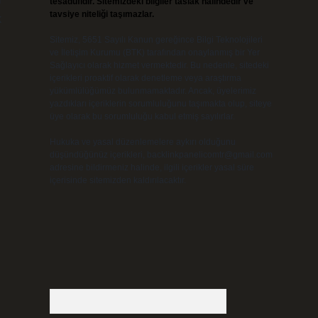
tesadüfidir. Sitemizdeki bilgiler taslak halindedir ve
tavsiye niteliği taşımazlar.
k
Sitemiz, 5651 Sayılı Kanun gereğince Bilgi Teknolojileri
ve İletişim Kurumu (BTK) tarafından onaylanmış bir Yer
Sağlayıcı olarak hizmet vermektedir. Bu nedenle, sitedeki
içerikleri proaktif olarak denetleme veya araştırma
yükümlülüğümüz bulunmamaktadır. Ancak, üyelerimiz
yazdıkları içeriklerin sorumluluğunu taşımakta olup, siteye
üye olarak bu sorumluluğu kabul etmiş sayılırlar.
Hukuka ve yasal düzenlemelere aykırı olduğunu
düşündüğünüz içerikleri,
backlinkpanelicomtr@gmail.com
adresine bildirmeniz halinde, ilgili içerikler yasal süre
içerisinde sitemizden kaldırılacaktır.
Arama