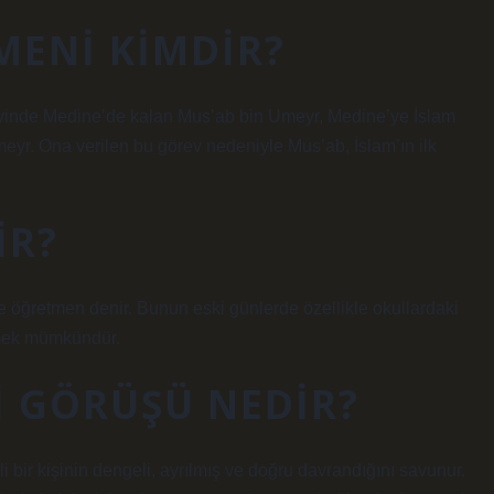
MENI KIMDIR?
 evinde Medine’de kalan Mus’ab bin Umeyr, Medine’ye İslam
meyr. Ona verilen bu görev nedeniyle Mus’ab, İslam’ın ilk
IR?
re öğretmen denir. Bunun eski günlerde özellikle okullardaki
emek mümkündür.
I GÖRÜŞÜ NEDIR?
li bir kişinin dengeli, ayrılmış ve doğru davrandığını savunur.