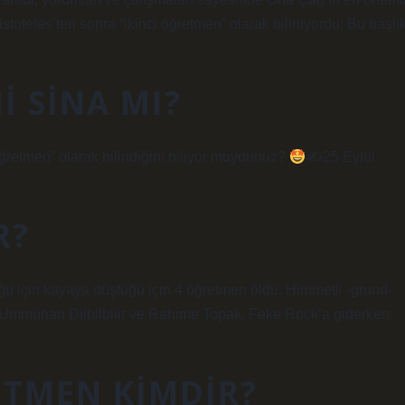
istoteles’ten sonra “ikinci öğretmen” olarak biliniyordu; Bu başlı
I SINA MI?
öğretmen” olarak bilindiğini biliyor muydunuz?
✍
25 Eylül
R?
ü için kayaya düştüğü için 4 öğretmen öldü. Himmetli -grund-
k, Ummühan Dilbilbilir ve Rahime Topak, Feke Rock’a giderken
ETMEN KIMDIR?