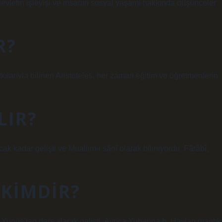
, devletin işleyişi ve insanın sosyal yaşamı hakkında düşünceler
R?
kılarıyla bilinen Aristoteles, her zaman eğitim ve öğretmenlerin
LIR?
ak kadar gelişti ve Muallim-i sânî olarak biliniyordu. Fârâbî,
 KIMDIR?
. Yunus’tan ders alarak gelişti. Ayrıca Yuhanna b. Haylan mantık