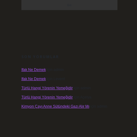
SON YORUMLAR
Ifak Ne Demek
için
admin
Ifak Ne Demek
için
Levent
Türlü Hangi Yörenin Yemeğidir
için
admin
Türlü Hangi Yörenin Yemeğidir
için
Açelya
Kimyon Çayı Anne Sütündeki Gazı Alır Mı
için
admin