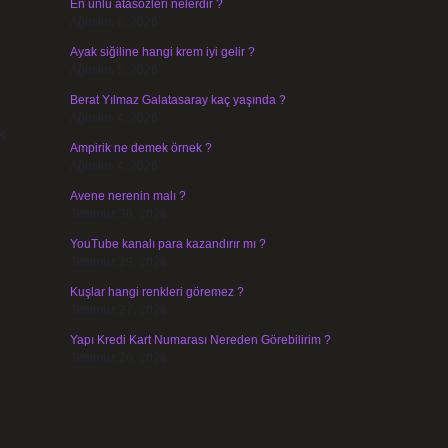
En ünlü atasözleri nelerdir ?
Ağustos 6, 2026
Ayak siğiline hangi krem iyi gelir ?
Ağustos 5, 2026
Berat Yılmaz Galatasaray kaç yaşında ?
Ağustos 4, 2026
k
Ampirik ne demek örnek ?
Ağustos 4, 2026
Avene nerenin malı ?
Temmuz 30, 2026
YouTube kanalı para kazandırır mı ?
Temmuz 29, 2026
Kuşlar hangi renkleri göremez ?
Temmuz 27, 2026
Yapı Kredi Kart Numarası Nereden Görebilirim ?
Temmuz 26, 2026