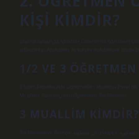
2. ÖĞRETMEN 
KIŞI KIMDIR?
İslam dünyasında, Mualim-i Evvel’in (ilk öğretmen) fels
adlandırılan Aristoteles ile karşılaştırılabilecek büyük b
1/2 VE 3 ÖĞRETMEN
3 İslam Felsefesinde Öğretmenler: Muallim-i Evvel (ilk 
Muallim-i Salis (Üçüncü Öğretmen): İbn Mistkeyh.
3 MUALLIM KIMDIR
İbn Mistkeveyh (Farsça: ابن مسکویه) (Arapça: مسكويه) (Ahmed bin Muhammed MisteVeyh) (940-1030) Ünlü Schiit