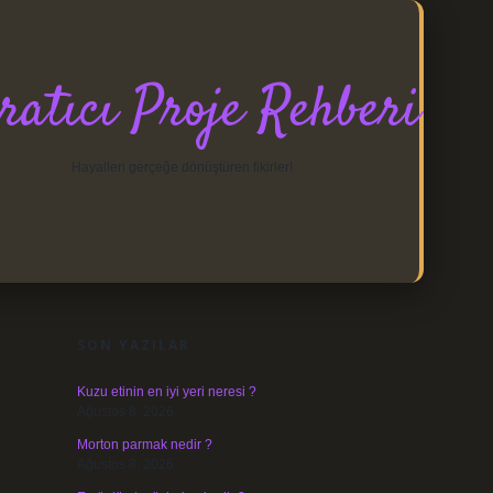
ratıcı Proje Rehberi
Hayalleri gerçeğe dönüştüren fikirler!
SIDEBAR
https://elexbett.net/
betexper.xyz
SON YAZILAR
Kuzu etinin en iyi yeri neresi ?
Ağustos 8, 2026
Morton parmak nedir ?
Ağustos 8, 2026