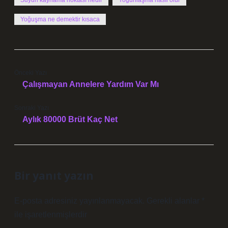
Suyun kaynama noktası nedir
Yoğunlaşma nasıl olur
Yoğuşma ne demektir kısaca
Önceki Yazı
Çalışmayan Annelere Yardım Var Mı
Sonraki Yazı
Aylık 80000 Brüt Kaç Net
Bir yanıt yazın
E-posta adresiniz yayınlanmayacak.
Gerekli alanlar
*
ile işaretlenmişlerdir