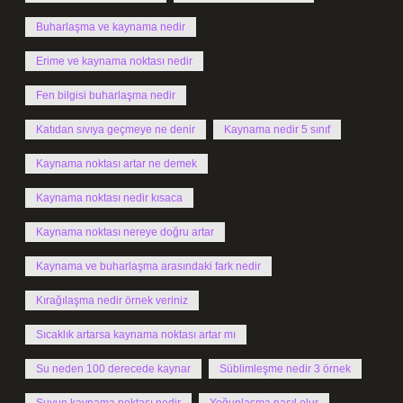
Buharlaşma ve kaynama nedir
Erime ve kaynama noktası nedir
Fen bilgisi buharlaşma nedir
Katıdan sıvıya geçmeye ne denir
Kaynama nedir 5 sınıf
Kaynama noktası artar ne demek
Kaynama noktası nedir kısaca
Kaynama noktası nereye doğru artar
Kaynama ve buharlaşma arasındaki fark nedir
Kırağılaşma nedir örnek veriniz
Sıcaklık artarsa kaynama noktası artar mı
Su neden 100 derecede kaynar
Süblimleşme nedir 3 örnek