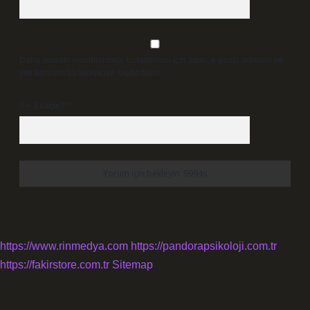
Daha sonraki yorumlarımda kullanılması için adım, e-posta adresim ve
site adresim bu tarayıcıya kaydedilsin.
5 + 3 kaçtır?
*
https://www.rinmedya.com
https://pandorapsikoloji.com.tr
https://fakirstore.com.tr
Sitemap