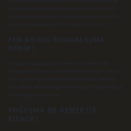
bir sıcaklıkta gerçekleşirken, buharlaşma herhangi bir
sıcaklıkta gerçekleşebilir. Kaynama, tüm sıvının hızla
buharlaşmasını içerirken, buharlaşma yalnızca sıvının
yüzeyinde gerçekleşen daha yavaş bir işlemdir.
FEN BILGISI BUHARLAŞMA
NEDIR?
Doğadaki su döngüsünün önemli bir unsuru olan
buharlaşma, Dünya’da çeşitli form ve hallerde -sıvı ve
katı- bulunan suyun meteorolojik faktörlerin etkisiyle
gaz halinde atmosfere geri dönmesidir. Sıcaklık arttıkça
buharlaşma hızı da artar.
YOĞUŞMA NE DEMEKTIR
KISACA?