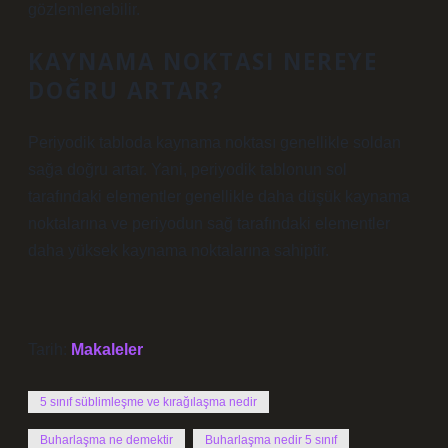
gözlemlenebilir.
KAYNAMA NOKTASI NEREYE
DOĞRU ARTAR?
Periyodik tabloda kaynama noktası genellikle soldan
sağa doğru artar. Yani, periyodik tablonun sol
tarafındaki elementler genellikle daha düşük kaynama
noktalarına ve periyodun sağ tarafındaki elementler
daha yüksek kaynama noktalarına sahiptir.
Tarih:
Makaleler
5 sınıf süblimleşme ve kırağılaşma nedir
Buharlaşma ne demektir
Buharlaşma nedir 5 sınıf