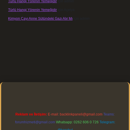
Türlü Hangi Yörenin Yemeğidir
için
admin
Türlü Hangi Yörenin Yemeğidir
için
Açelya
Kimyon Çayı Anne Sütündeki Gazı Alır Mı
için
admin
/elexbett.net/
betexper.xyz
Reklam ve İletişim:
E-mail:
backlinkpaneli@gmail.com
Teams:
forumhizmeti@gmail.com
Whatsapp: 0262 606 0 726
Telegram: