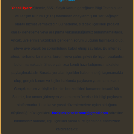
@karabul
Yasal Uyarı:
Sitemiz, 5651 Sayılı Kanun gereğince Bilgi Teknolojileri
ve İletişim Kurumu (BTK) tarafından onaylanmış bir Yer Sağlayıcı
olarak hizmet vermektedir. Bu nedenle, sitedeki içerikleri proaktif
olarak denetleme veya araştırma yükümlülüğümüz bulunmamaktadır.
Ancak, üyelerimiz yazdıkları içeriklerin sorumluluğunu taşımakta olup,
siteye üye olarak bu sorumluluğu kabul etmiş sayılırlar. Bu internet
sitesi, herhangi bir marka, kurum veya şahıs şirketi ile hiçbir bağlantısı
bulunmamaktadır. Sitede yalnızca kendi hazırladığımız makaleler
paylaşılmaktadır. Burada yer alan içerikler haber niteliği taşımamakta
olup, gerçek kurum ve kişiler hakkında paylaşım yapılmamaktadır.
Gerçek kurum ve kişiler ile isim benzerlikleri tamamen tesadüfidir.
Sitemiz, kar amacı gütmeyen ve tamamen ücretsiz bir bilgi paylaşım
platformudur. Hukuka ve yasal düzenlemelere aykırı olduğunu
düşündüğünüz içerikleri,
backlinkpanelicomtr@gmail.com
adresine
bildirmeniz halinde, ilgili içerikler yasal süre içerisinde sitemizden
kaldırılacaktır.