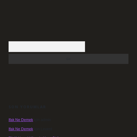
Arama
SON YORUMLAR
Ifak Ne Demek
için
admin
Ifak Ne Demek
için
Levent