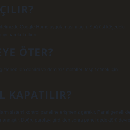
ÇILIR?
tabletinizde Google Home uygulamasını açın. Sağ üst köşedeki
yı hareket ettirin.
EYE ÖTER?
 gizlenebilen demirli ve demirsiz metalleri tespit etmek için
L KAPATILIR?
arm sistemi kontrol paneline erişmeniz gerekir. Panel genellikl
arlanmıştır. Doğru parolayı girdikten sonra panel dedektörü devr