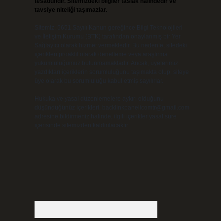
tesadüfidir. Sitemizdeki bilgiler taslak halindedir ve
tavsiye niteliği taşımazlar.
Sitemiz, 5651 Sayılı Kanun gereğince Bilgi Teknolojileri
ve İletişim Kurumu (BTK) tarafından onaylanmış bir Yer
Sağlayıcı olarak hizmet vermektedir. Bu nedenle, sitedeki
içerikleri proaktif olarak denetleme veya araştırma
yükümlülüğümüz bulunmamaktadır. Ancak, üyelerimiz
yazdıkları içeriklerin sorumluluğunu taşımakta olup, siteye
üye olarak bu sorumluluğu kabul etmiş sayılırlar.
Hukuka ve yasal düzenlemelere aykırı olduğunu
düşündüğünüz içerikleri,
backlinkpanelicomtr@gmail.com
adresine bildirmeniz halinde, ilgili içerikler yasal süre
içerisinde sitemizden kaldırılacaktır.
Arama