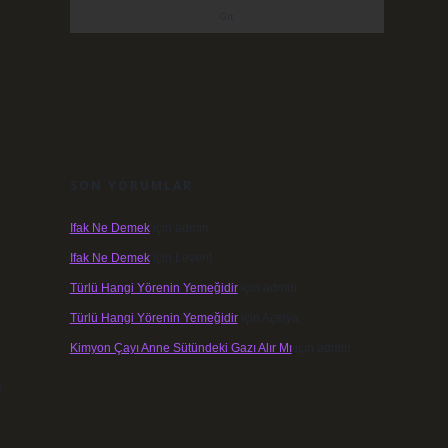
SON YORUMLAR
Ifak Ne Demek
için
admin
Ifak Ne Demek
için
Levent
Türlü Hangi Yörenin Yemeğidir
için
admin
Türlü Hangi Yörenin Yemeğidir
için
Açelya
Kimyon Çayı Anne Sütündeki Gazı Alır Mı
için
admin
e
e