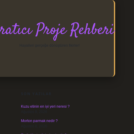
ratıcı Proje Rehberi
Hayalleri gerçeğe dönüştüren fikirler!
SIDEBAR
https://elexbett.net/
betexper.xyz
SON YAZILAR
Kuzu etinin en iyi yeri neresi ?
Ağustos 8, 2026
Morton parmak nedir ?
Ağustos 8, 2026