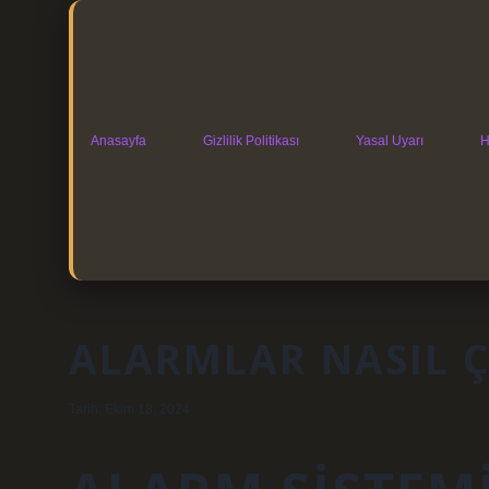
Anasayfa
Gizlilik Politikası
Yasal Uyarı
H
ALARMLAR NASIL Ç
Tarih: Ekim 18, 2024