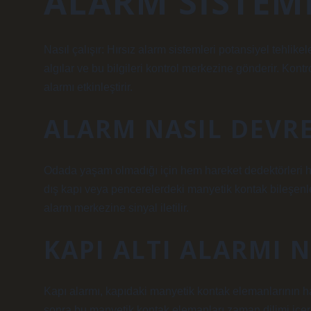
ALARM SISTEMI
Nasıl çalışır: Hırsız alarm sistemleri potansiyel tehlikele
algılar ve bu bilgileri kontrol merkezine gönderir. Kontr
alarmı etkinleştirir.
ALARM NASIL DEVRE
Odada yaşam olmadığı için hem hareket dedektörleri he
dış kapı veya pencerelerdeki manyetik kontak bileşenle
alarm merkezine sinyal iletilir.
KAPI ALTI ALARMI N
Kapı alarmı, kapıdaki manyetik kontak elemanlarının ha
sonra bu manyetik kontak elemanları zaman dilimi içeri