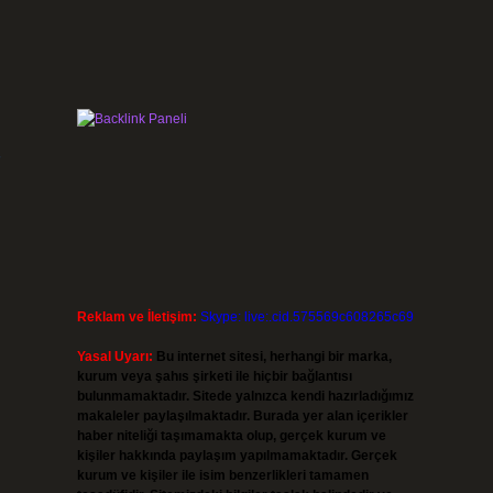
r
Reklam ve İletişim:
Skype: live:.cid.575569c608265c69
Yasal Uyarı:
Bu internet sitesi, herhangi bir marka,
kurum veya şahıs şirketi ile hiçbir bağlantısı
bulunmamaktadır. Sitede yalnızca kendi hazırladığımız
makaleler paylaşılmaktadır. Burada yer alan içerikler
haber niteliği taşımamakta olup, gerçek kurum ve
kişiler hakkında paylaşım yapılmamaktadır. Gerçek
kurum ve kişiler ile isim benzerlikleri tamamen