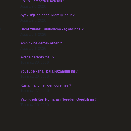
En ünlü atasözleri nelerdir ?
Ağustos 6, 2026
Ayak siğiline hangi krem iyi gelir ?
Ağustos 5, 2026
a
Berat Yılmaz Galatasaray kaç yaşında ?
Ağustos 4, 2026
Ampirik ne demek örnek ?
Ağustos 4, 2026
Avene nerenin malı ?
Temmuz 30, 2026
YouTube kanalı para kazandırır mı ?
Temmuz 29, 2026
Kuşlar hangi renkleri göremez ?
Temmuz 27, 2026
Yapı Kredi Kart Numarası Nereden Görebilirim ?
Temmuz 26, 2026