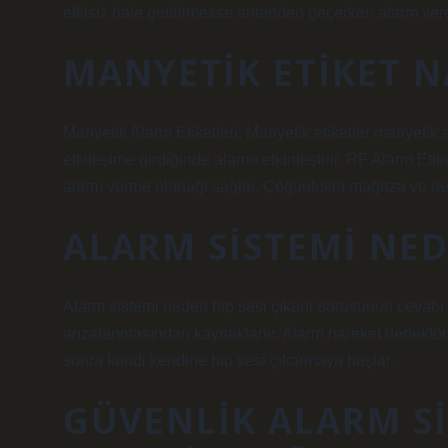
etkisiz hale getirilmezse antenden geçerken alarm vere
MANYETIK ETIKET NA
Manyetik Alarm Etiketleri: Manyetik etiketler manyetik 
etkileşime girdiğinde alarmı etkinleştirir. RF Alarm Etik
alarm verme olanağı sağlar. Çoğunlukla mağaza ve depo
ALARM SISTEMI NE
Alarm sistemi neden bip sesi çıkarır sorusunun cevabı 
arızalanmasından kaynaklanır. Alarm hareket dedektörü 
sonra kendi kendine bip sesi çıkarmaya başlar.
GÜVENLIK ALARM S