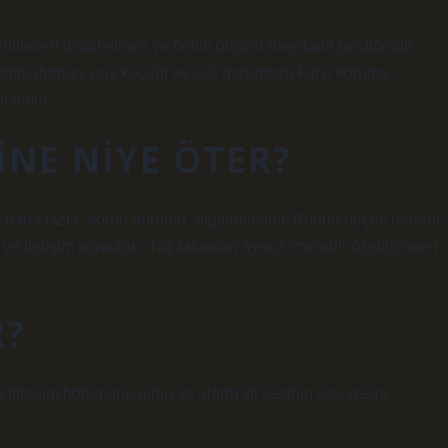
likeleri tespit etmek ve belirli olaylar meydana geldiğinde
yangın, duman, gaz kaçağı ve acil durumlara karşı koruma
artırır.
NE NIYE ÖTER?
daha fazla “sorun durumu” algılamasıdır. Bunun birçok nedeni
ası ve iletişim sorunları. Tuş takımları ayrıca “melodi” özelliğinden
R?
e titreşim bölümüne gidin ve alarm zil sesinin seviyesini