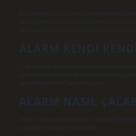
Bu sistemlerin amacı, evde ve çevresinde potansiyel teh
alarm vermektir. Opax Ev alarm sistemleri, hırsızlık, 
sağlayarak ev sahiplerinin ve aile üyelerinin güvenliğini 
ALARM KENDI KENDI
Çoğu durumda, bunun nedeni alarm panelinin bir veya 
vardır; elektrik kesintileri, düşük pil, telefon hattı arız
kaynaklanan “normal” bip sesleri çıkarır.
ALARM NASIL ÇALA
Alarm zil sesini ayarlama Ayarlar > Sesler/Zil sesleri v
ayarlamak için kaydırıcıyı sürükleyin.