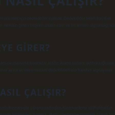
 NASIL ÇALIŞIR?
ri izlemek için dedektörler kullanır. Dedektörler belirli kayıtları
ol merkezi gelen bilgileri analiz eder ve bir tehlike algılandığınd
YE GIRER?
m de manyetik kontaklar aktiftir. Alarm sistemi aktif olduğunda
rini ayırarak veya hareket dedektörlerinde hareket algılayarak
ASIL ÇALIŞIR?
reket etmesiyle çalışmaya başlar. Alarm sistemi aktif olduktan
sinde birbirinden ayrılırsa, alarm merkezine otomatik olarak bir