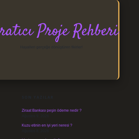
ratıcı Proje Rehberi
Hayalleri gerçeğe dönüştüren fikirler!
SIDEBAR
https://elexbett.net/
betexper.xyz
SON YAZILAR
Ziraat Bankası peşin ödeme nedir ?
Ağustos 9, 2026
Kuzu etinin en iyi yeri neresi ?
Ağustos 8, 2026