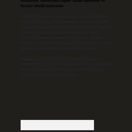
tesadüfidir. Sitemizdeki bilgiler taslak halindedir ve
tavsiye niteliği taşımazlar.
Sitemiz, 5651 Sayılı Kanun gereğince Bilgi Teknolojileri
ve İletişim Kurumu (BTK) tarafından onaylanmış bir Yer
Sağlayıcı olarak hizmet vermektedir. Bu nedenle, sitedeki
içerikleri proaktif olarak denetleme veya araştırma
yükümlülüğümüz bulunmamaktadır. Ancak, üyelerimiz
yazdıkları içeriklerin sorumluluğunu taşımakta olup, siteye
üye olarak bu sorumluluğu kabul etmiş sayılırlar.
Hukuka ve yasal düzenlemelere aykırı olduğunu
düşündüğünüz içerikleri,
backlinkpanelicomtr@gmail.com
adresine bildirmeniz halinde, ilgili içerikler yasal süre
içerisinde sitemizden kaldırılacaktır.
Arama
k