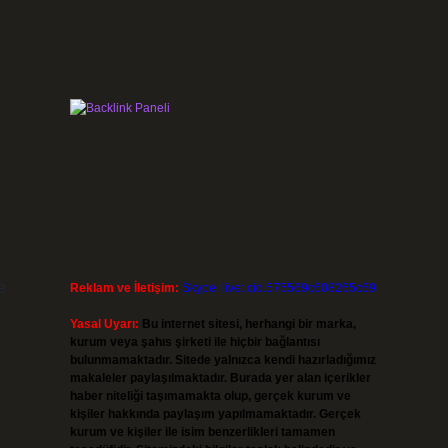
e
Reklam ve İletişim:
Skype: live:.cid.575569c608265c69
Yasal Uyarı:
Bu internet sitesi, herhangi bir marka,
kurum veya şahıs şirketi ile hiçbir bağlantısı
bulunmamaktadır. Sitede yalnızca kendi hazırladığımız
makaleler paylaşılmaktadır. Burada yer alan içerikler
haber niteliği taşımamakta olup, gerçek kurum ve
kişiler hakkında paylaşım yapılmamaktadır. Gerçek
kurum ve kişiler ile isim benzerlikleri tamamen