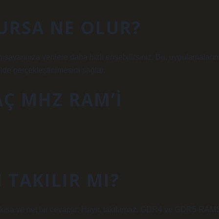
URSA NE OLUR?
gisayarınıza verilere daha hızlı erişebilirsiniz. Bu, uygulamaların
lde gerçekleştirilmesini sağlar.
AÇ MHZ RAM’I
TAKILIR MI?
ısa ve net bir cevaptır: Hayır, takılamaz. GDR4 ve GDR5 RAM