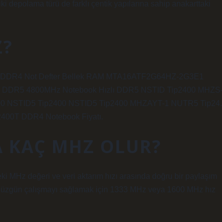
 iki depolama türü de farklı çentik yapılarına sahip anakarttaki
Z?
DDR4 Not Defter Bellek RAM MTA16ATF2G64HZ-2G3E1
 DDR5 4800MHz Notebook Hızlı DDR5 NSTID Tip2400 MHZS
0 NSTID5 Tip2400 NSTID5 Tip2400 MHZAYT-1 NUTR5 Tip24.
00T DDR4 Notebook Fiyatı.
A KAÇ MHZ OLUR?
i MHz değeri ve veri aktarım hızı arasında doğru bir paylaşım
a düzgün çalışmayı sağlamak için 1333 MHz veya 1600 MHz hız