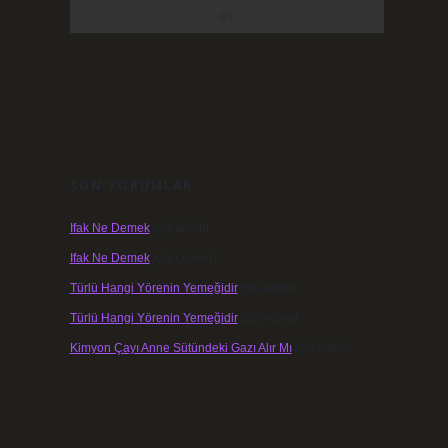
SON YORUMLAR
Ifak Ne Demek
için
admin
Ifak Ne Demek
için
Levent
Türlü Hangi Yörenin Yemeğidir
için
admin
Türlü Hangi Yörenin Yemeğidir
için
Açelya
Kimyon Çayı Anne Sütündeki Gazı Alır Mı
için
admin