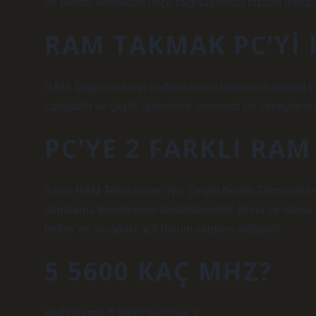
bir bilezik kurmadan önce bilgisayarınızı tozdan temizl
RAM TAKMAK PC’YI 
RAM, bilgisayarların performansını belirleyen önemli bi
çalışabilir ve çeşitli görevlerle sorunsuz bir deneyim su
PC’YE 2 FARKLI RAM
Farklı RAM Teknolojileri No. Çeşitli Bellek Teknolojileri
depolama teknolojisini destekleyebilir. Buna ek olarak, 
bellek ve yuvadaki acil durum yapısını değiştirir.
5 5600 KAÇ MHZ?
AMD Ryzen 5 5600 Six Core 3.