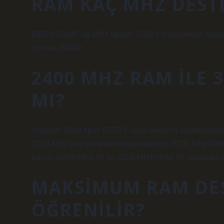
RAM KAÇ MHZ DEST
DDR4 RAMS ile MHz değeri 3200’e yükselirken, mode
yüksek olabilir.
2400 MHZ RAM ILE 
MI?
Anakart -RAM tipini (DDR4 veya benzeri) destekliyors
3200 MHz’den yararlanamayacaksınız. 3200 MHz kitinin
parayı (2400 MHz kit ile 3200 MHz’lik bir kit arasında)
MAKSIMUM RAM DES
ÖĞRENILIR?