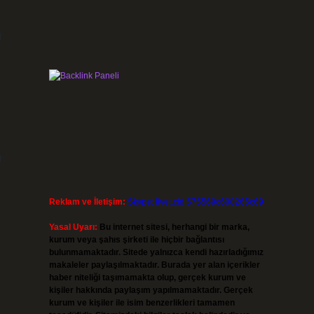
u
u
Reklam ve İletişim:
Skype: live:.cid.575569c608265c69
Yasal Uyarı:
Bu internet sitesi, herhangi bir marka,
kurum veya şahıs şirketi ile hiçbir bağlantısı
bulunmamaktadır. Sitede yalnızca kendi hazırladığımız
makaleler paylaşılmaktadır. Burada yer alan içerikler
haber niteliği taşımamakta olup, gerçek kurum ve
kişiler hakkında paylaşım yapılmamaktadır. Gerçek
kurum ve kişiler ile isim benzerlikleri tamamen