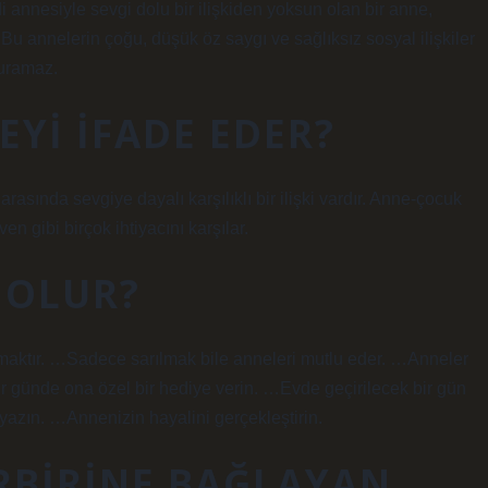
i annesiyle sevgi dolu bir ilişkiden yoksun olan bir anne,
 Bu annelerin çoğu, düşük öz saygı ve sağlıksız sosyal ilişkiler
 kuramaz.
EYI IFADE EDER?
rasında sevgiye dayalı karşılıklı bir ilişki vardır. Anne-çocuk
n gibi birçok ihtiyacını karşılar.
 OLUR?
lmaktır. …Sadece sarılmak bile anneleri mutlu eder. …Anneler
günde ona özel bir hediye verin. …Evde geçirilecek bir gün
yazın. …Annenizin hayalini gerçekleştirin.
IRBIRINE BAĞLAYAN