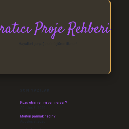
ratıcı Proje Rehberi
Hayalleri gerçeğe dönüştüren fikirler!
SIDEBAR
https://elexbett.net/
betexper.xyz
SON YAZILAR
Kuzu etinin en iyi yeri neresi ?
Ağustos 8, 2026
Morton parmak nedir ?
Ağustos 8, 2026