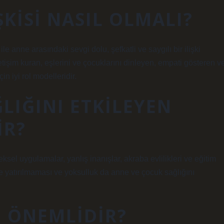
ŞKISI NASIL OLMALI?
ile anne arasındaki sevgi dolu, şefkatli ve saygılı bir ilişki
etişim kuran, eşlerini ve çocuklarını dinleyen, empati gösteren v
in iyi rol modelleridir.
LIĞINI ETKILEYEN
IR?
el uygulamalar, yanlış inanışlar, akraba evlilikleri ve eğitim
neye yatırılmaması ve yoksulluk da anne ve çocuk sağlığını
N ÖNEMLIDIR?