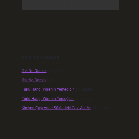
SON YORUMLAR
Ifak Ne Demek
için
admin
Ifak Ne Demek
için
Levent
Türlü Hangi Yörenin Yemeğidir
için
admin
Türlü Hangi Yörenin Yemeğidir
için
Açelya
Kimyon Çayı Anne Sütündeki Gazı Alır Mı
için
admin