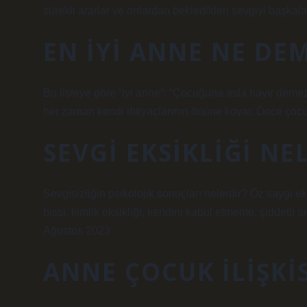
sürekli ararlar ve onlardan bekledikleri sevgiyi başkal
EN IYI ANNE NE DE
Bu listeye göre “iyi anne”: “Çocuğuna asla hayır demez,
her zaman kendi ihtiyaçlarının önüne koyar. Önce çocu
SEVGI EKSIKLIĞI NE
Sevgisizliğin psikolojik sonuçları nelerdir? Öz saygı ek
hissi, kimlik eksikliği, kendini kabul etmeme, şiddetli
Ağustos 2023
ANNE ÇOCUK ILIŞKI