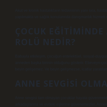
Akut ve kronik hastalıkların tedavisinin yanı sıra, has
yapılmakta ve sağlık konularında danışmanlık hizmeti v
ÇOCUK EĞITIMINDE
ROLÜ NEDIR?
Babayla etkileşim, çocuğun entelektüel, sosyal-duygusa
anneden başka birinin olduğunu gösterir. Ebeveyn-çocuk
beyin gelişemez. Ve beyin gelişmezse, icatlar yaratıla
ANNE SEVGISI OLMA
Anne sevgisi tam olmayan çocuklar hayata güvenmekte z
arkadaşlarına ve evdeki eşlerine güvenemezler. Annele