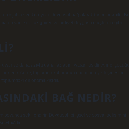
rin, koşulsuz ve koruyucu duygusal bağ olarak tanımlanabilir. B
lamanın yanı sıra, öz güven ve aidiyet duygusu oluşturma gibi
LI?
koruyan ve daha azıyla daha fazlasını yapan kişidir. Anne, çocuğ
ni annedir. Anne, toplumun kültürünün çocuğuna yerleşmesini
 toplumdaki en önemli kişidir.
SINDAKI BAĞ NEDIR?
 boyunca şekillendirir. Duygusal, bilişsel ve sosyal gelişimini
Bowlby’dir.