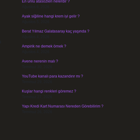
En ünlü atasözleri nelerdir ?
Ağustos 6, 2026
Ayak siğiline hangi krem iyi gelir ?
Ağustos 5, 2026
Berat Yılmaz Galatasaray kaç yaşında ?
Ağustos 4, 2026
u
Ampirik ne demek örnek ?
Ağustos 4, 2026
Avene nerenin malı ?
Temmuz 30, 2026
YouTube kanalı para kazandırır mı ?
Temmuz 29, 2026
Kuşlar hangi renkleri göremez ?
Temmuz 27, 2026
Yapı Kredi Kart Numarası Nereden Görebilirim ?
Temmuz 26, 2026