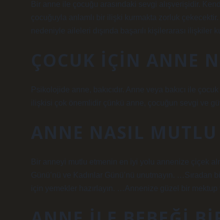
Bir anne ile çocuğu arasındaki sevgi alışverişidir. Kend
çocuğuyla anlamlı bir ilişki kurmakta zorluk çekecektir.
nedeniyle aileleri dışında başarılı kişilerarası ilişkiler
ÇOCUK IÇIN ANNE N
Psikolojide anne, bakıcıdır. Anne veya bakıcı ile çocuk a
ilişkisi çok önemlidir çünkü anne, çocuğun sevgi ve güve
ANNE NASIL MUTLU
Bir anneyi mutlu etmenin en iyi yolu annenize çiçek a
Günü’nü ve Kadınlar Günü’nü unutmayın. …Sıradan bir 
için yemekler hazırlayın. …Annenize güzel bir mektup 
ANNE ILE BEBEĞI B