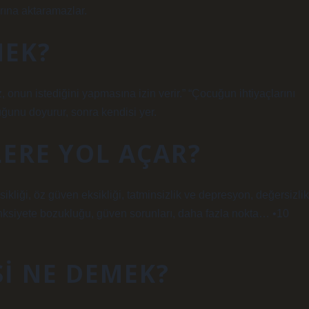
arına aktaramazlar.
MEK?
 onun istediğini yapmasına izin verir.” “Çocuğun ihtiyaçlarını
ğunu doyurur, sonra kendisi yer.
LERE YOL AÇAR?
sikliği, öz güven eksikliği, tatminsizlik ve depresyon, değersizlik
 anksiyete bozukluğu, güven sorunları, daha fazla nokta… •10
SI NE DEMEK?