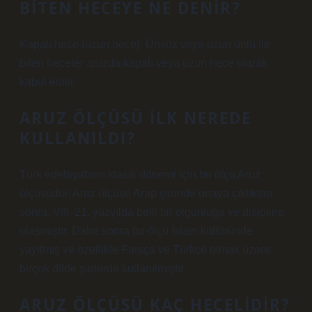
BITEN HECEYE NE DENIR?
Kapalı hece (uzun hece): Ünsüz veya uzun ünlü ile
biten heceler aruzda kapalı veya uzun hece olarak
kabul edilir.
ARUZ ÖLÇÜSÜ ILK NEREDE
KULLANILDI?
Türk edebiyatının klasik dönemi için bu ölçü Aruz
ölçüsüdür. Aruz ölçüsü Arap şiirinde ortaya çıktıktan
sonra, VIII. 21. yüzyılda belli bir olgunluğa ve disipline
ulaşmıştır. Daha sonra bu ölçü İslam kültüründe
yayılmış ve özellikle Farsça ve Türkçe olmak üzere
birçok dilde şiirlerde kullanılmıştır.
ARUZ ÖLÇÜSÜ KAÇ HECELIDIR?