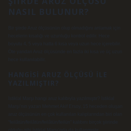
ŞIIRDE ARUZ ÖLÇÜSÜ
NASIL BULUNUR?
Bir şiirde Aruz ölçüsünün olup olmadığını anlamak için
hecelerin kısalığı ve uzunluğu kontrol edilir. Hece
boyutu 4, 5 veya hatta 6 kısa veya uzun hece içerebilir.
Öte yandan Aruz ölçüsünde en fazla iki kısa ve üç uzun
hece kullanılabilir.
HANGISI ARUZ ÖLÇÜSÜ ILE
YAZILMIŞTIR?
İstiklal Marşı hangi aruz kalıbıyla yazılmıştır? İstiklal
Marşı’nın yazarı Mehmet Akif Ersoy, 15 heceden oluşan
aruz ölçüsünün en çok kullanılan kalıplarından biri olan
“feilâtün/feilâtün/feilâtün/feilün” kalıbını birçok şiirinde
olduğu gibi İstiklal Marşı’nda da kullanmıştır.