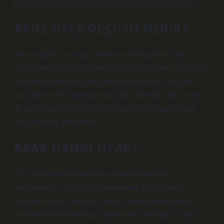
kompozisyonu vardır. Sekiz hecelik ölçüde söylenir.
ARUZ HECE ÖLÇÜSÜ NEDIR?
Hece ölçüsü, varsag, semai ve tezyin gibi bir şiir
dizesindeki bütün hecelerin sayılmasıyla belirlenir. Aruz
ölçüsünde hecenin son harfi dikkate alınır. Son harf
ünlü ise incelir, kalın ise kalın olur. Örneğin bir dizenin
ilk dizesi yedi heceliyse diğer dizelerin hepsi dokuz
heceli olmak zorundadır.
AAAB HANGI UYAK?
Düz kafiye (Straight rhyme) Bir kıtanın bütün
mısralarının, ya da ilk üç mısrasının, ya da birinci
mısranın ikinci mısrayla, üçüncü mısranın dördüncü
mısrayla kafiyesine düz kafiye denir. Örneğin; “aaaa”,