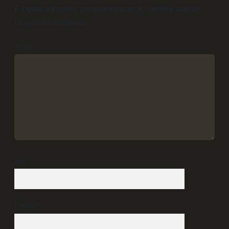
E-posta adresiniz yayınlanmayacak.
Gerekli alanlar
*
ile işaretlenmişlerdir
Yorum
İsim*
E-Posta*