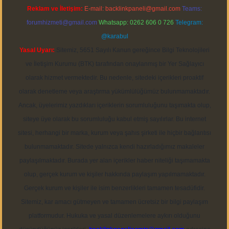
Reklam ve İletişim:
E-mail:
backlinkpaneli@gmail.com
Teams:
forumhizmeti@gmail.com
Whatsapp: 0262 606 0 726
Telegram:
@karabul
Yasal Uyarı:
Sitemiz, 5651 Sayılı Kanun gereğince Bilgi Teknolojileri
ve İletişim Kurumu (BTK) tarafından onaylanmış bir Yer Sağlayıcı
olarak hizmet vermektedir. Bu nedenle, sitedeki içerikleri proaktif
olarak denetleme veya araştırma yükümlülüğümüz bulunmamaktadır.
Ancak, üyelerimiz yazdıkları içeriklerin sorumluluğunu taşımakta olup,
siteye üye olarak bu sorumluluğu kabul etmiş sayılırlar. Bu internet
sitesi, herhangi bir marka, kurum veya şahıs şirketi ile hiçbir bağlantısı
bulunmamaktadır. Sitede yalnızca kendi hazırladığımız makaleler
paylaşılmaktadır. Burada yer alan içerikler haber niteliği taşımamakta
olup, gerçek kurum ve kişiler hakkında paylaşım yapılmamaktadır.
Gerçek kurum ve kişiler ile isim benzerlikleri tamamen tesadüfidir.
Sitemiz, kar amacı gütmeyen ve tamamen ücretsiz bir bilgi paylaşım
platformudur. Hukuka ve yasal düzenlemelere aykırı olduğunu