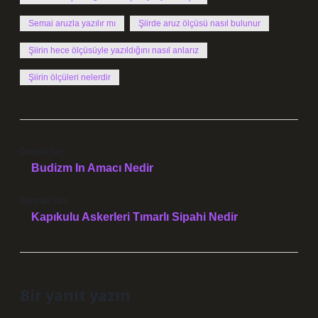
Semai aruzla yazılır mı
Şiirde aruz ölçüsü nasıl bulunur
Şiirin hece ölçüsüyle yazıldığını nasıl anlarız
Şiirin ölçüleri nelerdir
Önceki Yazı
Budizm In Amacı Nedir
Sonraki Yazı
Kapıkulu Askerleri Tımarlı Sipahi Nedir
Bir yanıt yazın