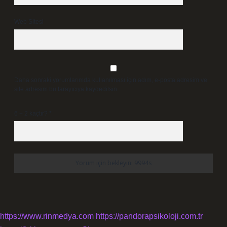
Web Sitesi
Daha sonraki yorumlarımda kullanılması için adım, e-posta adresim ve
site adresim bu tarayıcıya kaydedilsin.
6 + 2 kaçtır?
*
https://www.rinmedya.com
https://pandorapsikoloji.com.tr