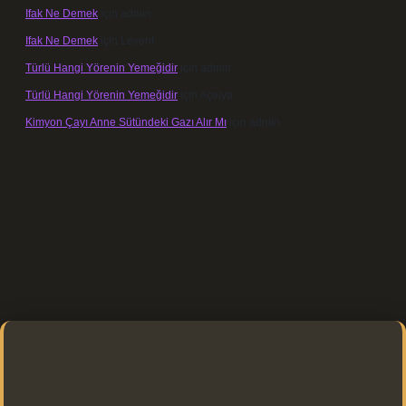
Ifak Ne Demek
için
admin
Ifak Ne Demek
için
Levent
Türlü Hangi Yörenin Yemeğidir
için
admin
Türlü Hangi Yörenin Yemeğidir
için
Açelya
Kimyon Çayı Anne Sütündeki Gazı Alır Mı
için
admin
s://elexbett.net/
betexper.xyz