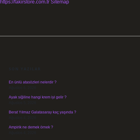
https://fakirstore.com.tr
Sitemap
SIDEBAR
SON YAZILAR
En ünlü atasözleri nelerdir ?
Ağustos 6, 2026
Ayak siğiline hangi krem iyi gelir ?
Ağustos 5, 2026
Berat Yılmaz Galatasaray kaç yaşında ?
Ağustos 4, 2026
Ampirik ne demek örnek ?
Ağustos 4, 2026