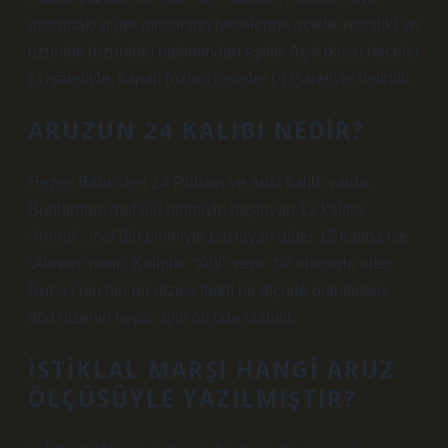
mısradaki diğer mısraların hecelerine açıklık (kısalık) ve
uzunluk (uzunluk) bakımından eşittir. Açık (kısa) heceler
(.) işaretiyle, kapalı (uzun) heceler (-) işaretiyle belirtilir.
ARUZUN 24 KALIBI NEDIR?
Hezec Bahri’den 24 Rubain ve Aruz kalıbı vardır.
Bunlardan; mef’ûlü birimiyle başlayan 12 kalıba
“Ahreb”, mef’ûlü birimiyle başlayan diğer 12 kalıba ise
“Ahrem” denir. Kalıplar “fâül” veya “fa” birimiyle biter.
Ruba’i’nin her bir dizesi farklı bir ölçüde olabilirken,
dört dizenin hepsi aynı ölçüde olabilir.
İSTIKLAL MARŞI HANGI ARUZ
ÖLÇÜSÜYLE YAZILMIŞTIR?