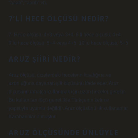
“aaab”, “aabb” vb.
7’LI HECE ÖLÇÜSÜ NEDIR?
7. Hece ölçüsü: 4+3 veya 3+4. 8’li hece ölçüsü: 4+4.
9’lu hece ölçüsü: 5+4 veya 4+5. 10’lu hece ölçüsü: 5+5.
ARUZ ŞIIRI NEDIR?
Aruz ölçüsü, dizelerdeki hecelerin kısalığına ve
uzunluğuna dayanan şiir ölçüsünü ifade eder. Aruz
ölçüsünü rahatça kullanmak için uzun heceler gerekir.
Bu kullanılan ölçü genellikle Türkçenin kelime
yapısıyla uyumlu değildir. Aruz ölçüsünü ilk kullananlar
Karahanlılar olmuştur.
ARUZ ÖLÇÜSÜNDE ÜNLÜYLE