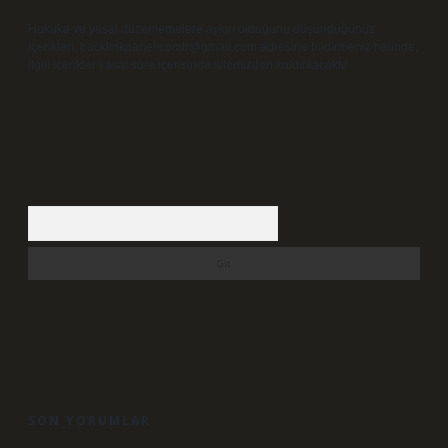
Hukuka ve yasal düzenlemelere aykırı olduğunu düşündüğünüz
içerikleri,
backlinkpanelicomtr@gmail.com
adresine bildirmeniz halinde,
ilgili içerikler yasal süre içerisinde sitemizden kaldırılacaktır.
Arama
SON YORUMLAR