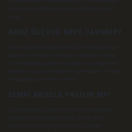
8. İstiklal Marşı’nın ölçüsü Aruz’dur. En çok kullanılan
Aruz kalıbıyla (Fâilâ tün / feilâ tün / feilâ tün / feilün)
yazılır.
ARUZ ÖLÇÜSÜ NEYE DAYANIR?
Aruz, Arap edebiyatından (Fars, İran) edebiyatına ve
oradan da Türklerin İslam’ı kabul etmesinden sonra
Türk edebiyatına geçen bir ölçüdür. Aruz, Arap diline
dayanır ve bu dilin özelliklerine göre kullanılır. Türkçe,
Arapça gibi uzun sesler içermez.
SEMAI ARUZLA YAZILIR MI?
Çoğunlukla doğa, güzellik, ayrılık ve kavuşma gibi
duygusal ve lirik temaları işlerler. Semai, hece
ölçüsünün yanı sıra Aruzla da yazılır. Özel bir