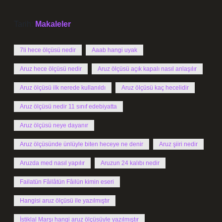
Tarih:
Makaleler
7li hece ölçüsü nedir
Aaab hangi uyak
Aruz hece ölçüsü nedir
Aruz ölçüsü açık kapalı nasıl anlaşılır
Aruz ölçüsü ilk nerede kullanıldı
Aruz ölçüsü kaç hecelidir
Aruz ölçüsü nedir 11 sınıf edebiyatta
Aruz ölçüsü neye dayanır
Aruz ölçüsünde ünlüyle biten heceye ne denir
Aruz şiiri nedir
Aruzda med nasıl yapılır
Aruzun 24 kalıbı nedir
Failatün Fâilâtün Fâilün kimin eseri
Hangisi aruz ölçüsü ile yazılmıştır
İstiklal Marşı hangi aruz ölçüsüyle yazılmıştır