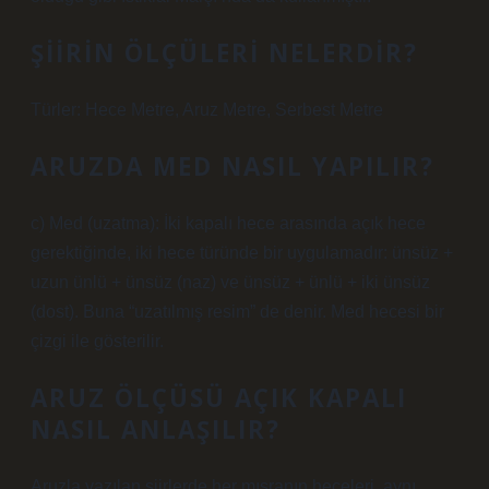
ŞIIRIN ÖLÇÜLERI NELERDIR?
Türler: Hece Metre, Aruz Metre, Serbest Metre
ARUZDA MED NASIL YAPILIR?
c) Med (uzatma): İki kapalı hece arasında açık hece
gerektiğinde, iki hece türünde bir uygulamadır: ünsüz +
uzun ünlü + ünsüz (naz) ve ünsüz + ünlü + iki ünsüz
(dost). Buna “uzatılmış resim” de denir. Med hecesi bir
çizgi ile gösterilir.
ARUZ ÖLÇÜSÜ AÇIK KAPALI
NASIL ANLAŞILIR?
Aruzla yazılan şiirlerde her mısranın heceleri, aynı