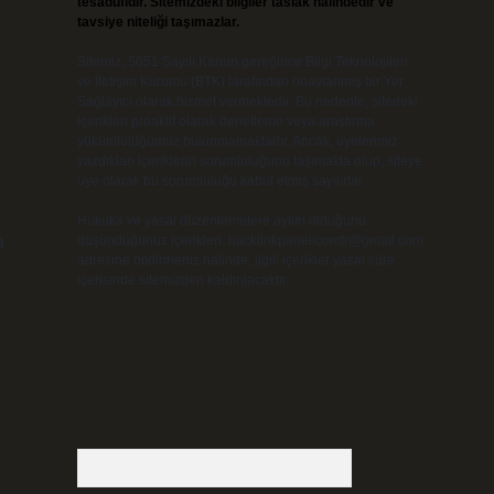
tesadüfidir. Sitemizdeki bilgiler taslak halindedir ve
tavsiye niteliği taşımazlar.
Sitemiz, 5651 Sayılı Kanun gereğince Bilgi Teknolojileri
ve İletişim Kurumu (BTK) tarafından onaylanmış bir Yer
Sağlayıcı olarak hizmet vermektedir. Bu nedenle, sitedeki
içerikleri proaktif olarak denetleme veya araştırma
yükümlülüğümüz bulunmamaktadır. Ancak, üyelerimiz
yazdıkları içeriklerin sorumluluğunu taşımakta olup, siteye
üye olarak bu sorumluluğu kabul etmiş sayılırlar.
Hukuka ve yasal düzenlemelere aykırı olduğunu
a
düşündüğünüz içerikleri,
backlinkpanelicomtr@gmail.com
adresine bildirmeniz halinde, ilgili içerikler yasal süre
içerisinde sitemizden kaldırılacaktır.
Arama