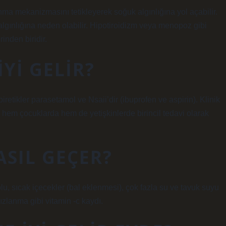
ma mekanizmasını tetikleyerek soğuk algınlığına yol açabilir.
 algınlığına neden olabilir. Hipotiroidizm veya menopoz gibi
inden biridir.
YI GELIR?
iretikler parasetamol ve Nsaii’dir (ibuprofen ve aspirin). Klinik
 hem çocuklarda hem de yetişkinlerde birincil tedavi olarak
ASIL GEÇER?
lu, sıcak içecekler (bal eklenmesi), çok fazla su ve tavuk suyu
ızlanma gibi vitamin -c kaydı.