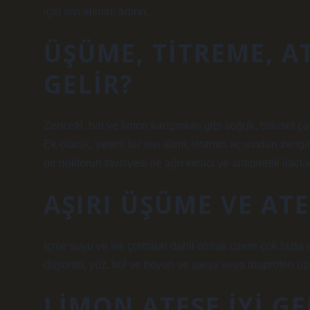
için sıvı alımını artırın.
ÜŞÜME, TITREME, AT
GELIR?
Zencefil, bal ve limon karışımları gibi soğuk, bitkisel ç
Ek olarak, yeterli bir sıvı alımı, vitamin açısından zengi
bir doktorun tavsiyesi ile ağrı kesici ve antipiretik ilaçlar
AŞIRI ÜŞÜME VE ATE
İçme suyu ve ılık çorbalar dahil olmak üzere çok fazla sıv
düşürün, yüz, kol ve boyun ve saray veya ibuprofen üz
LIMON ATEŞE IYI GE