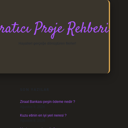
ratıcı Proje Rehberi
Hayalleri gerçeğe dönüştüren fikirler!
SIDEBAR
https://elexbett.net/
betexper.xyz
SON YAZILAR
Ziraat Bankası peşin ödeme nedir ?
Ağustos 9, 2026
Kuzu etinin en iyi yeri neresi ?
Ağustos 8, 2026