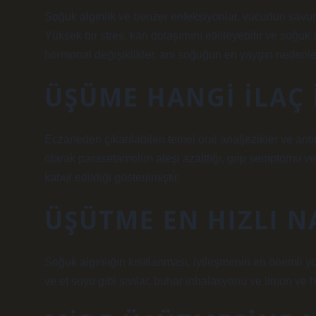
Soğuk algınlık ve benzer enfeksiyonlar, vücudun savun
Yüksek bir stres, kan dolaşımını etkileyebilir ve soğuk
hormonal değişiklikler, ani soğuğun en yaygın nedenler
ÜŞÜME HANGI ILAÇ I
Eczaneden çıkarılabilen temel oral analjezikler ve antip
olarak parasetamolün ateşi azalttığı, grip semptomu ve
kabul edildiği gösterilmiştir.
ÜŞÜTME EN HIZLI N
Soğuk algınlığın kısıtlanması, iyileşmenin en önemli yo
ve et suyu gibi sıvılar, buhar inhalasyonu ve limon ve h