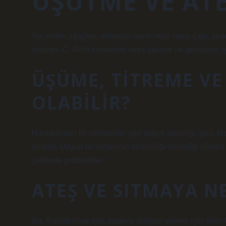
ÜŞÜTME VE ATEŞ
Su, inden ağaçları, ekineze, nane veya nane çayı, zencefi
vitamin -C -Rich meyveleri veya takviye ve gevşeme, iyi
ÜŞÜME, TITREME VE 
OLABILIR?
Hastalıkların ilk semptomu gibi soğuk algınlığı, grip, bro
olabilir. Uygun bir tedavinin sürekliliği olmadığı sürece
şeklinde problemler.
ATEŞ VE SITMAYA NE
Bu; Rahatlamak için, sadece düzgün yemek için serin ka