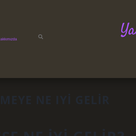
Ya
akkımızda
EYE NE IYI GELIR