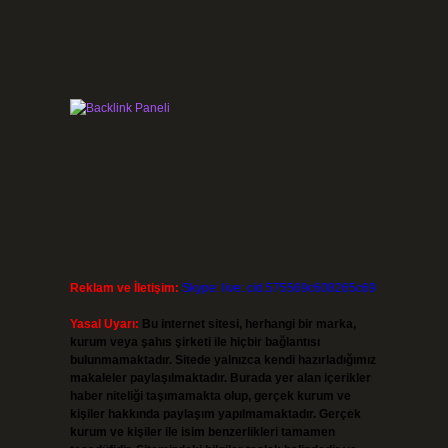
Reklam ve İletişim:
Skype: live:.cid.575569c608265c69
Yasal Uyarı:
Bu internet sitesi, herhangi bir marka,
kurum veya şahıs şirketi ile hiçbir bağlantısı
bulunmamaktadır. Sitede yalnızca kendi hazırladığımız
makaleler paylaşılmaktadır. Burada yer alan içerikler
haber niteliği taşımamakta olup, gerçek kurum ve
kişiler hakkında paylaşım yapılmamaktadır. Gerçek
kurum ve kişiler ile isim benzerlikleri tamamen