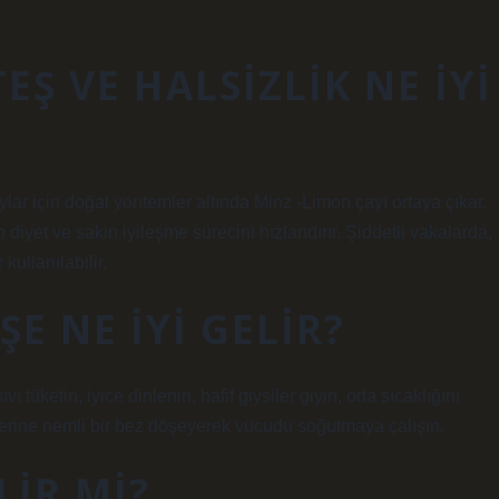
EŞ VE HALSIZLIK NE IYI
aylar için doğal yöntemler altında Minz -Limon çayı ortaya çıkar.
n diyet ve sakin iyileşme sürecini hızlandırır. Şiddetli vakalarda,
 kullanılabilir.
ŞE NE IYI GELIR?
ı tüketin, iyice dinlenin, hafif giysiler giyin, oda sıcaklığını
erine nemli bir bez döşeyerek vücudu soğutmaya çalışın.
LIR MI?