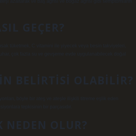
ar ateşi azaltarak ve baş ağrısı ve boğaz ağrısı gibi semptomların
SIL GEÇER?
sak tüketmek, C vitamini ile yiyecek veya besin takviyeleri,
 buhar, çok fazla su ve gevşeme evde uygulanabilecek doğal
N BELIRTISI OLABILIR?
nları, böyle bir ateş ve ateşle ilişkili titreme eşlik eden
siyonlara tepkisinin bir parçasıdır.
K NEDEN OLUR?