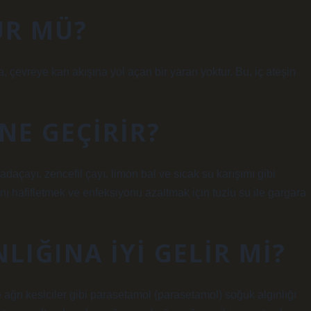
ÜR MÜ?
 çevreye kan akışına yol açan bir yararı yoktur. Bu, iç ateşin
NE GEÇIRIR?
, adaçayı, zencefil çayı, limon bal ve sıcak su karışımı gibi
ını hafifletmek ve enfeksiyonu azaltmak için tuzlu su ile gargara
LIĞINA IYI GELIR MI?
ve ağrı kesiciler gibi parasetamol (parasetamol) soğuk algınlığı