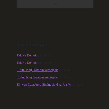
SON YORUMLAR
Ifak Ne Demek
için
admin
Ifak Ne Demek
için
Levent
Türlü Hangi Yörenin Yemeğidir
için
admin
Türlü Hangi Yörenin Yemeğidir
için
Açelya
Kimyon Çayı Anne Sütündeki Gazı Alır Mı
için
admin