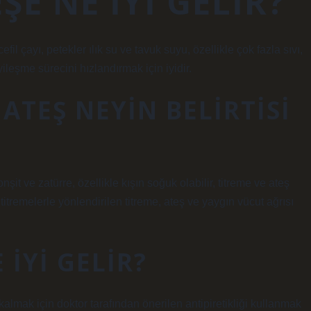
E NE IYI GELIR?
l çayı, petekler ılık su ve tavuk suyu, özellikle çok fazla sıvı,
leşme sürecini hızlandırmak için iyidir.
ATEŞ NEYIN BELIRTISI
nşit ve zatürre, özellikle kışın soğuk olabilir, titreme ve ateş
 titremelerle yönlendirilen titreme, ateş ve yaygın vücut ağrısı
 IYI GELIR?
lmak için doktor tarafından önerilen antipiretikliği kullanmak