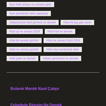
Ayın hilal olması ne anlama gelir
Ayın yenisinde neler yapılmaz
Gökyüzünde hilal görmek ne demek
Hilal Ay kaç gün sürer
Hilal ay ne zaman 2024
Hilal hali ne demek
Hilal ilk nerede görülür
Hilal ne zaman Eylül 2024
Hilal ne zaman görülür
Hilal neyi sembolize eder
Hilal şekli ne demek
Hilalin görülmesi ne demek
Önceki Yazı
Bulanık Mantık Nasıl Çalışır
Sonraki Yazı
Felsefede Bireşim Ne Demek