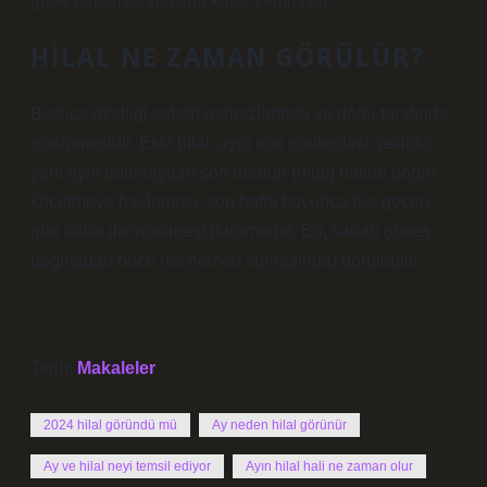
güne tamamlanmasına karar verilmiştir.
HILAL NE ZAMAN GÖRÜLÜR?
Başlıca özelliği sabah namazlarında ve doğu tarafında
görünmesidir. Eski hilal, ayın son günlerdeki şeklidir;
yani ayın dolunaydan son dördün (hilal) haline doğru
küçülmeye başlaması, son hafta boyunca her geçen
gün daha da incelmesi durumudur. Bu, sabah güneş
doğmadan önce (ve hemen sonrasında) görülebilir.
Tarih:
Makaleler
2024 hilal göründü mü
Ay neden hilal görünür
Ay ve hilal neyi temsil ediyor
Ayın hilal hali ne zaman olur