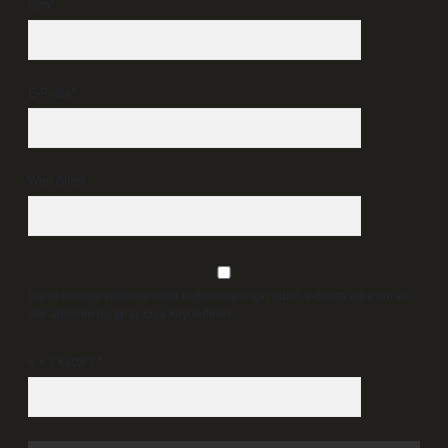
İsim*
E-Posta*
Web Sitesi
Daha sonraki yorumlarımda kullanılması için adım, e-posta adresim ve
site adresim bu tarayıcıya kaydedilsin.
6 + 2 kaçtır?
*