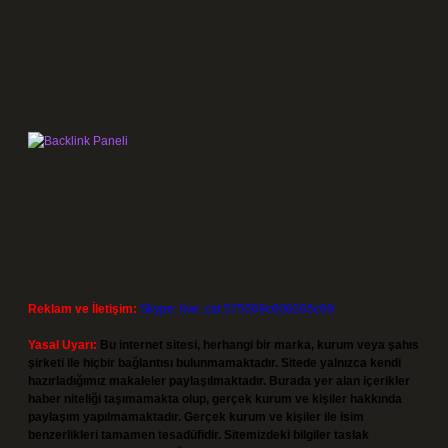
Reklam ve İletişim:
Skype: live:.cid.575569c608265c69
Yasal Uyarı:
Bu internet sitesi, herhangi bir marka, kurum veya şahıs
şirketi ile hiçbir bağlantısı bulunmamaktadır. Sitede yalnızca kendi
hazırladığımız makaleler paylaşılmaktadır. Burada yer alan içerikler
haber niteliği taşımamakta olup, gerçek kurum ve kişiler hakkında
paylaşım yapılmamaktadır. Gerçek kurum ve kişiler ile isim
benzerlikleri tamamen tesadüfidir. Sitemizdeki bilgiler taslak