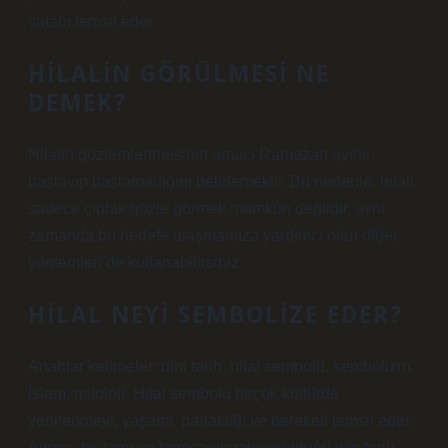
vatanı temsil eder.
HILALIN GÖRÜLMESI NE
DEMEK?
Hilalin gözlemlenmesinin amacı Ramazan ayının
başlayıp başlamadığını belirlemektir. Bu nedenle, hilali
sadece çıplak gözle görmek mümkün değildir, aynı
zamanda bu hedefe ulaşmamıza yardımcı olan diğer
yöntemleri de kullanabilirsiniz.
HILAL NEYI SEMBOLIZE EDER?
Anahtar kelimeler: dini tarih, hilal sembolü, sembolizm,
İslam, mitoloji. Hilal sembolü birçok kültürde
yenilenmeyi, yaşamı, parlaklığı ve bereketi temsil eder.
Ayrıca, bir tanrı ve tanrıça olarak görüldüğü için tarih