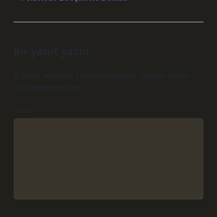
Bir yanıt yazın
E-posta adresiniz yayınlanmayacak.
Gerekli alanlar
*
ile işaretlenmişlerdir
Yorum