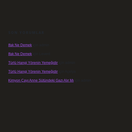
SON YORUMLAR
Ifak Ne Demek
için
admin
Ifak Ne Demek
için
Levent
Türlü Hangi Yörenin Yemeğidir
için
admin
Türlü Hangi Yörenin Yemeğidir
için
Açelya
Kimyon Çayı Anne Sütündeki Gazı Alır Mı
için
admin