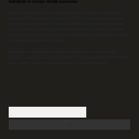
halindedir ve tavsiye niteliği taşımazlar.
Sitemiz, 5651 Sayılı Kanun gereğince Bilgi Teknolojileri ve İletişim
Kurumu (BTK) tarafından onaylanmış bir Yer Sağlayıcı olarak hizmet
vermektedir. Bu nedenle, sitedeki içerikleri proaktif olarak denetleme
veya araştırma yükümlülüğümüz bulunmamaktadır. Ancak, üyelerimiz
yazdıkları içeriklerin sorumluluğunu taşımakta olup, siteye üye olarak bu
sorumluluğu kabul etmiş sayılırlar.
Hukuka ve yasal düzenlemelere aykırı olduğunu düşündüğünüz
içerikleri,
backlinkpanelicomtr@gmail.com
adresine bildirmeniz halinde,
ilgili içerikler yasal süre içerisinde sitemizden kaldırılacaktır.
Arama