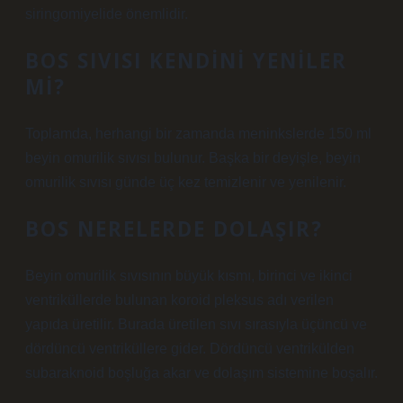
siringomiyelide önemlidir.
BOS SIVISI KENDINI YENILER
MI?
Toplamda, herhangi bir zamanda meninkslerde 150 ml
beyin omurilik sıvısı bulunur. Başka bir deyişle, beyin
omurilik sıvısı günde üç kez temizlenir ve yenilenir.
BOS NERELERDE DOLAŞIR?
Beyin omurilik sıvısının büyük kısmı, birinci ve ikinci
ventriküllerde bulunan koroid pleksus adı verilen
yapıda üretilir. Burada üretilen sıvı sırasıyla üçüncü ve
dördüncü ventriküllere gider. Dördüncü ventrikülden
subaraknoid boşluğa akar ve dolaşım sistemine boşalır.