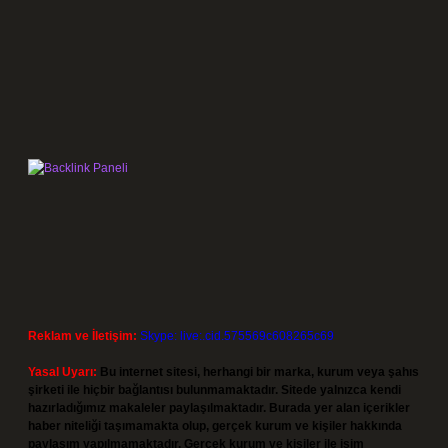
Reklam ve İletişim:
Skype: live:.cid.575569c608265c69
Yasal Uyarı:
Bu internet sitesi, herhangi bir marka, kurum veya şahıs
şirketi ile hiçbir bağlantısı bulunmamaktadır. Sitede yalnızca kendi
hazırladığımız makaleler paylaşılmaktadır. Burada yer alan içerikler
haber niteliği taşımamakta olup, gerçek kurum ve kişiler hakkında
paylaşım yapılmamaktadır. Gerçek kurum ve kişiler ile isim