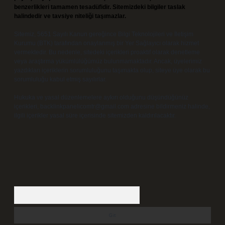
benzerlikleri tamamen tesadüfidir. Sitemizdeki bilgiler taslak
halindedir ve tavsiye niteliği taşımazlar.
Sitemiz, 5651 Sayılı Kanun gereğince Bilgi Teknolojileri ve İletişim
Kurumu (BTK) tarafından onaylanmış bir Yer Sağlayıcı olarak hizmet
vermektedir. Bu nedenle, sitedeki içerikleri proaktif olarak denetleme
veya araştırma yükümlülüğümüz bulunmamaktadır. Ancak, üyelerimiz
yazdıkları içeriklerin sorumluluğunu taşımakta olup, siteye üye olarak bu
sorumluluğu kabul etmiş sayılırlar.
Hukuka ve yasal düzenlemelere aykırı olduğunu düşündüğünüz
içerikleri,
backlinkpanelicomtr@gmail.com
adresine bildirmeniz halinde,
ilgili içerikler yasal süre içerisinde sitemizden kaldırılacaktır.
Arama