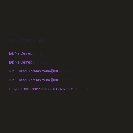
SON YORUMLAR
Ifak Ne Demek
için
admin
Ifak Ne Demek
için
Levent
Türlü Hangi Yörenin Yemeğidir
için
admin
Türlü Hangi Yörenin Yemeğidir
için
Açelya
Kimyon Çayı Anne Sütündeki Gazı Alır Mı
için
admin