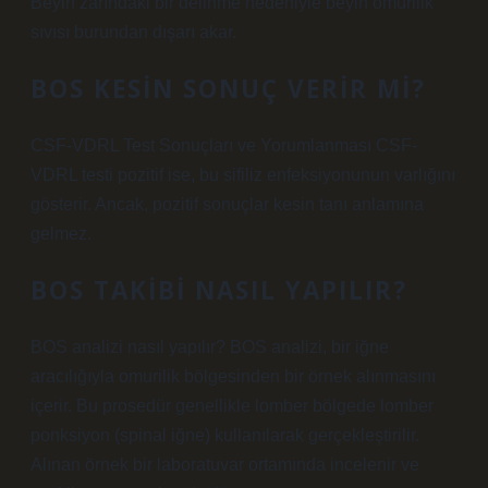
Beyin zarındaki bir delinme nedeniyle beyin omurilik
sıvısı burundan dışarı akar.
BOS KESIN SONUÇ VERIR MI?
CSF-VDRL Test Sonuçları ve Yorumlanması CSF-
VDRL testi pozitif ise, bu sifiliz enfeksiyonunun varlığını
gösterir. Ancak, pozitif sonuçlar kesin tanı anlamına
gelmez.
BOS TAKIBI NASIL YAPILIR?
BOS analizi nasıl yapılır? BOS analizi, bir iğne
aracılığıyla omurilik bölgesinden bir örnek alınmasını
içerir. Bu prosedür genellikle lomber bölgede lomber
ponksiyon (spinal iğne) kullanılarak gerçekleştirilir.
Alınan örnek bir laboratuvar ortamında incelenir ve