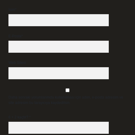
İsim*
E-Posta*
Web Sitesi
Daha sonraki yorumlarımda kullanılması için adım, e-posta adresim ve
site adresim bu tarayıcıya kaydedilsin.
6 + 2 kaçtır?
*