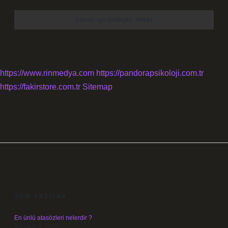
https://www.rinmedya.com
https://pandorapsikoloji.com.tr
https://fakirstore.com.tr
Sitemap
SIDEBAR
SON YAZILAR
En ünlü atasözleri nelerdir ?
Ağustos 6, 2026