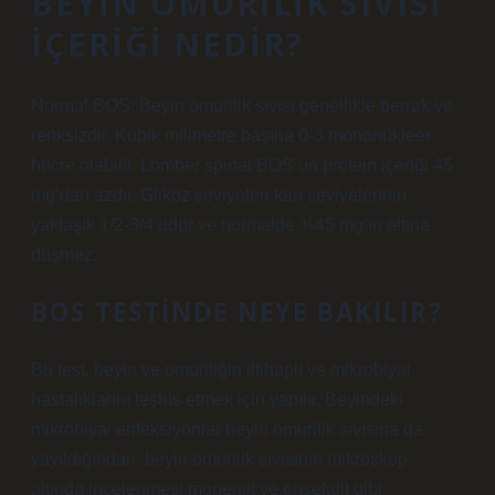
BEYIN OMURILIK SIVISI
IÇERIĞI NEDIR?
Normal BOS: Beyin omurilik sıvısı genellikle berrak ve
renksizdir. Kübik milimetre başına 0-3 mononükleer
hücre olabilir. Lomber spinal BOS’un protein içeriği 45
mg’dan azdır. Glikoz seviyeleri kan seviyelerinin
yaklaşık 1/2-3/4’üdür ve normalde %45 mg’ın altına
düşmez.
BOS TESTINDE NEYE BAKILIR?
Bu test, beyin ve omuriliğin iltihaplı ve mikrobiyal
hastalıklarını teşhis etmek için yapılır. Beyindeki
mikrobiyal enfeksiyonlar beyin omurilik sıvısına da
yayıldığından, beyin omurilik sıvısının mikroskop
altında incelenmesi menenjit ve ensefalit gibi