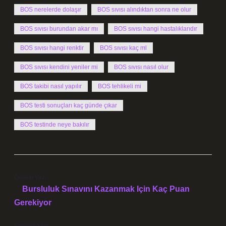
BOS nerelerde dolaşır
BOS sıvısı alındıktan sonra ne olur
BOS sıvısı burundan akar mı
BOS sıvısı hangi hastalıklarıdır
BOS sıvısı hangi renktir
BOS sıvısı kaç ml
BOS sıvısı kendini yeniler mi
BOS sıvısı nasıl olur
BOS takibi nasıl yapılır
BOS tehlikeli mi
BOS testi sonuçları kaç günde çıkar
BOS testinde neye bakılır
Önceki Yazı
Bursluluk Sınavını Kazanmak Için Kaç Puan
Gerekiyor