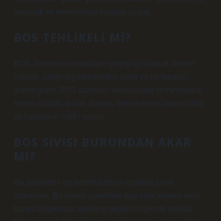
mekanik ve immünolojik koruma sağlar.
BOS TEHLIKELI MI?
BOS, beynin ve omuriliğin işleyişi için hayati öneme
sahiptir, onları dış etkenlerden korur ve bir tampon
görevi görür. BOS sızıntıları sıklıkla ciddi semptomlara
neden olabilir, ancak durumu tedavi etmek mümkündür
ve hastaların %98’i iyileşir.
BOS SIVISI BURUNDAN AKAR
MI?
Bu sorunların en önemlisi beyin omurilik sıvısı
sızıntısıdır. Bu durum genellikle baş yaralanması veya
burun bölgesinde ameliyat geçiren kişilerde görülür.