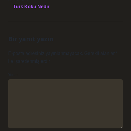
Sonraki Yazı
Türk Kökü Nedir
Bir yanıt yazın
E-posta adresiniz yayınlanmayacak.
Gerekli alanlar
*
ile işaretlenmişlerdir
Yorum