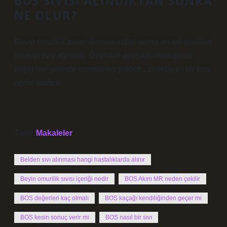
BOS SIVISI ALINDIKTAN SONRA
NE OLUR?
Beyin omurilik sıvısı alınmasından sonra en sık görülen
şikayet baş ağrısıdır. Özellikle ayağa kalkıldığında
başın her yerinde hissedilen şiddetli, zonklayıcı bir baş
ağrısı olabilir.
Tarih:
Makaleler
Belden sıvı alınması hangi hastalıklarda alınır
Beyin omurilik sıvısı içeriği nedir
BOS Akım MR neden çekilir
BOS değerleri kaç olmalı
BOS kaçağı kendiliğinden geçer mi
BOS kesin sonuç verir mi
BOS nasıl bir sıvı