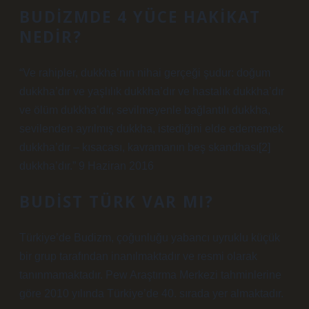
BUDIZMDE 4 YÜCE HAKIKAT
NEDIR?
“Ve rahipler, dukkha’nın nihai gerçeği şudur: doğum
dukkha’dır ve yaşlılık dukkha’dır ve hastalık dukkha’dır
ve ölüm dukkha’dır, sevilmeyenle bağlantılı dukkha,
sevilenden ayrılmış dukkha, istediğini elde edememek
dukkha’dır – kısacası, kavramanın beş skandhası[2]
dukkha’dır.” 9 Haziran 2016
BUDIST TÜRK VAR MI?
Türkiye’de Budizm, çoğunluğu yabancı uyruklu küçük
bir grup tarafından inanılmaktadır ve resmi olarak
tanınmamaktadır. Pew Araştırma Merkezi tahminlerine
göre 2010 yılında Türkiye’de 40. sırada yer almaktadır.