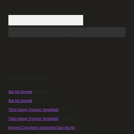
Arama
SON YORUMLAR
Ifak Ne Demek
için
admin
Ifak Ne Demek
için
Levent
Türlü Hangi Yörenin Yemeğidir
için
admin
Türlü Hangi Yörenin Yemeğidir
için
Açelya
Kimyon Çayı Anne Sütündeki Gazı Alır Mı
için
admin