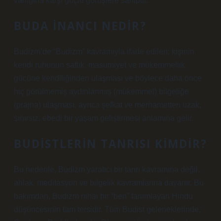
varlığına karşı güçlü görüşlere sahiptir.
BUDA INANCI NEDIR?
Budizm’de “Budizm” kavramıyla ifade edilen; kişinin
kendi ruhunun saflık, masumiyet ve mükemmellik
gücüne kendiliğinden ulaşması ve böylece daha önce
hiç görülmemiş aydınlanmış (mükemmel) bilgeliğe
(prajna) ulaşması, ayrıca şefkat ve merhametten uzak,
sınırsız, ebedi bir yaşam geliştirmesi anlamına gelir.
BUDISTLERIN TANRISI KIMDIR?
Bu nedenle, Budizm yaratıcı bir tanrı kavramına değil,
ahlak, meditasyon ve bilgelik kavramlarına dayanır. Bu
bakımdan, Budizm nihai bir “ben” tanımlayan Hindu
düşüncesinin tam tersidir. Tüm Budist geleneklerinde,