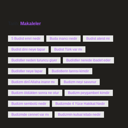
Tarih:
Makaleler
5 Budist emri nedir
Buda inancı nedir
Budist ateist mi
Budist dini neye tapar
Budist Türk var mı
Budistler neden turuncu giyer
Budistler nerede ibadet eder
Budistler neye tapar
Budistlerin tanrısı kimdir
Budizm dinî Allaha inanır mı
Budizm neyi savunur
Budizm öldükten sonra ne olur
Budizm peygamberi kimdir
Budizm sembolü nedir
Budizmde 4 Yüce Hakikat Nedir
Budizmde cennet var mı
Budizmin kutsal kitabı nedir