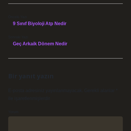
Önceki Yazı
9 Sınıf Biyoloji Atp Nedir
Sonraki Yazı
Geç Arkaik Dönem Nedir
Bir yanıt yazın
E-posta adresiniz yayınlanmayacak.
Gerekli alanlar
*
ile işaretlenmişlerdir
Yorum