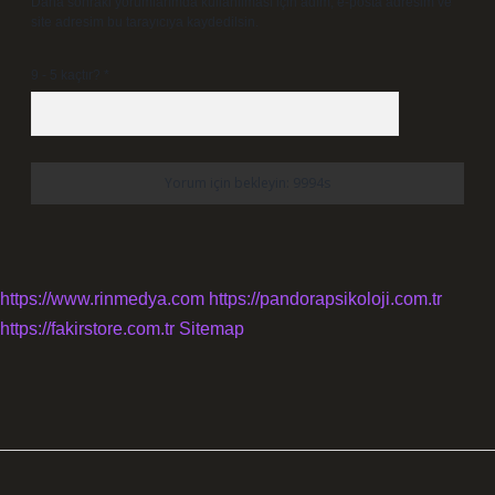
Daha sonraki yorumlarımda kullanılması için adım, e-posta adresim ve
site adresim bu tarayıcıya kaydedilsin.
9 - 5 kaçtır?
*
https://www.rinmedya.com
https://pandorapsikoloji.com.tr
https://fakirstore.com.tr
Sitemap