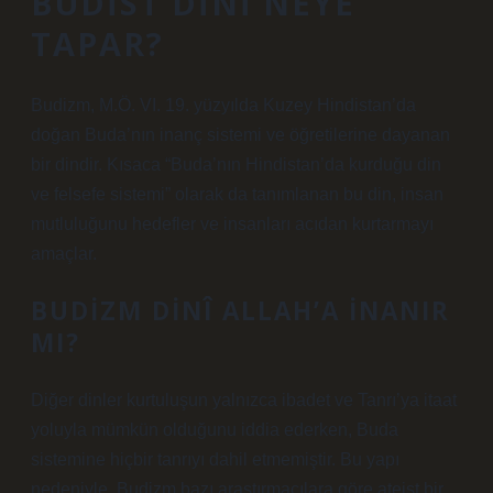
BUDIST DINI NEYE
TAPAR?
Budizm, M.Ö. VI. 19. yüzyılda Kuzey Hindistan’da
doğan Buda’nın inanç sistemi ve öğretilerine dayanan
bir dindir. Kısaca “Buda’nın Hindistan’da kurduğu din
ve felsefe sistemi” olarak da tanımlanan bu din, insan
mutluluğunu hedefler ve insanları acıdan kurtarmayı
amaçlar.
BUDIZM DINÎ ALLAH’A INANIR
MI?
Diğer dinler kurtuluşun yalnızca ibadet ve Tanrı’ya itaat
yoluyla mümkün olduğunu iddia ederken, Buda
sistemine hiçbir tanrıyı dahil etmemiştir. Bu yapı
nedeniyle, Budizm bazı araştırmacılara göre ateist bir