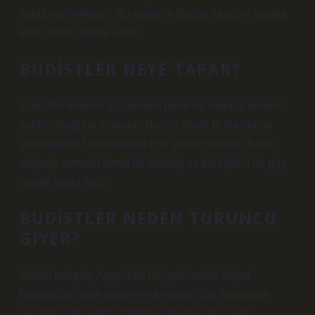
kabul edilmektedir. Bu nedenle Budist yazıtları sıklıkla
Pali Canon olarak anılır.
BUDISTLER NEYE TAPAR?
Budistler evrenin yasalarının derin bir manevi öneme
sahip olduğuna inanırlar. Bazen ebedi Buda olarak
tasvir edilen Dharmakaya (her yerde bulunan Buda
doğası), evrenin temel bir özelliği ve birleştirici bir güç
olarak kabul edilir.
BUDISTLER NEDEN TURUNCU
GIYER?
Budist rahipler, Asya’daki bölgelerindeki doğal
boyalardan elde edilen renk olduğu için turuncuya
boyanmış el yapımı cübbeler giyerler.14 Kasım