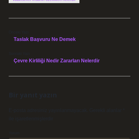
Önceki Yazı
Taslak Başvuru Ne Demek
Sonraki Yazı
Çevre Kirliliği Nedir Zararları Nelerdir
Bir yanıt yazın
E-posta adresiniz yayınlanmayacak.
Gerekli alanlar
*
ile işaretlenmişlerdir
Yorum