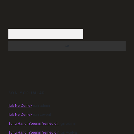
Arama
SON YORUMLAR
Ifak Ne Demek
için
admin
Ifak Ne Demek
için
Levent
Türlü Hangi Yörenin Yemeğidir
için
admin
Türlü Hangi Yörenin Yemeğidir
için
Açelya