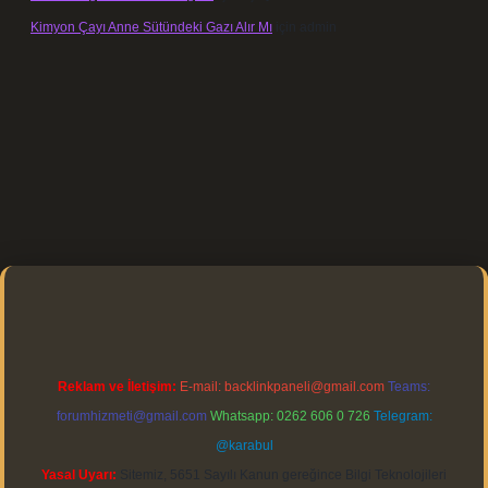
Kimyon Çayı Anne Sütündeki Gazı Alır Mı
için
admin
tps://elexbett.net/
betexper.xyz
Reklam ve İletişim:
E-mail:
backlinkpaneli@gmail.com
Teams:
forumhizmeti@gmail.com
Whatsapp: 0262 606 0 726
Telegram:
@karabul
Yasal Uyarı:
Sitemiz, 5651 Sayılı Kanun gereğince Bilgi Teknolojileri