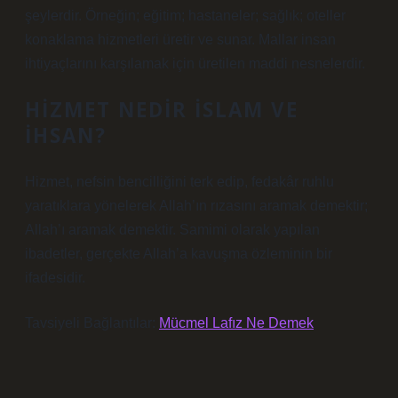
şeylerdir. Örneğin; eğitim; hastaneler; sağlık; oteller
konaklama hizmetleri üretir ve sunar. Mallar insan
ihtiyaçlarını karşılamak için üretilen maddi nesnelerdir.
HIZMET NEDIR ISLAM VE
IHSAN?
Hizmet, nefsin bencilliğini terk edip, fedakâr ruhlu
yaratıklara yönelerek Allah’ın rızasını aramak demektir;
Allah’ı aramak demektir. Samimi olarak yapılan
ibadetler, gerçekte Allah’a kavuşma özleminin bir
ifadesidir.
Tavsiyeli Bağlantılar:
Mücmel Lafız Ne Demek