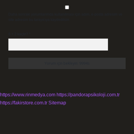
Daha sonraki yorumlarımda kullanılması için adım, e-posta adresim ve
site adresim bu tarayıcıya kaydedilsin.
6 + 2 kaçtır?
*
https://www.rinmedya.com
https://pandorapsikoloji.com.tr
https://fakirstore.com.tr
Sitemap