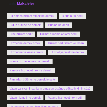
Tarih:
Makaleler
Bir amaca hizmet etmek ne demek
Bütün bütü nedir
Bütün bütüne ne demek
Bütüne ne denir
Dine hizmet nedir
Hizmet etmenin anlamı nedir
Hizmet ne demek örnek
Hizmet nedir islam ve ihsan
Hizmet nedir kısaca tanım
Hizmet yapmak ne demek
İslama hizmet etmek ne demek
Kamuya hizmet etmek ne demek
Parçadan bütüne ne demek felsefe
Vatan çalışkan insanların omuzları üstünde yükselir kimin sözü
Vatan hizmeti ne demek
Vatana hizmet etmek nedir
Vatansever insanın özellikleri nelerdir