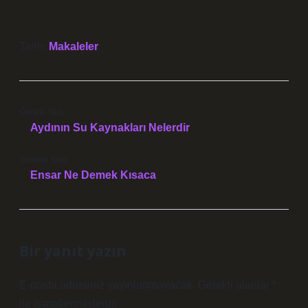
Tarih:
Makaleler
Önceki Yazı
Aydının Su Kaynakları Nelerdir
Sonraki Yazı
Ensar Ne Demek Kısaca
Bir yanıt yazın
E-posta adresiniz yayınlanmayacak.
Gerekli alanlar
*
ile işaretlenmişlerdir