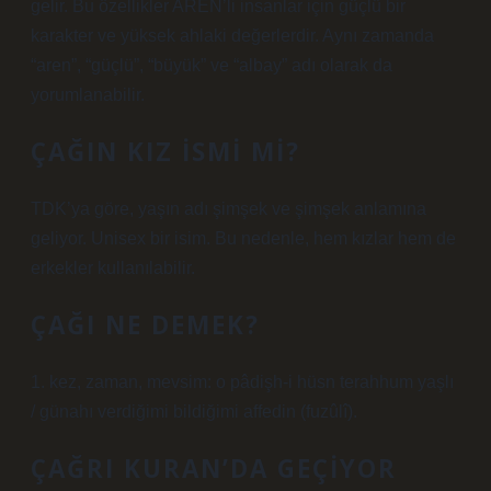
gelir. Bu özellikler AREN’li insanlar için güçlü bir
karakter ve yüksek ahlaki değerlerdir. Aynı zamanda
“aren”, “güçlü”, “büyük” ve “albay” adı olarak da
yorumlanabilir.
ÇAĞIN KIZ ISMI MI?
TDK’ya göre, yaşın adı şimşek ve şimşek anlamına
geliyor. Unisex bir isim. Bu nedenle, hem kızlar hem de
erkekler kullanılabilir.
ÇAĞI NE DEMEK?
1. kez, zaman, mevsim: o pâdişh-i hüsn terahhum yaşlı
/ günahı verdiğimi bildiğimi affedin (fuzûlî).
ÇAĞRI KURAN’DA GEÇIYOR