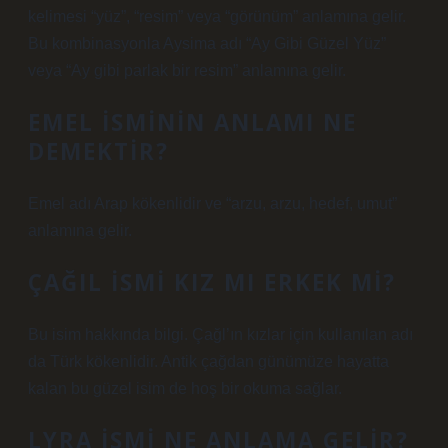
kelimesi “yüz”, “resim” veya “görünüm” anlamına gelir.
Bu kombinasyonla Aysima adı “Ay Gibi Güzel Yüz”
veya “Ay gibi parlak bir resim” anlamına gelir.
EMEL ISMININ ANLAMI NE
DEMEKTIR?
Emel adı Arap kökenlidir ve “arzu, arzu, hedef, umut”
anlamına gelir.
ÇAĞIL ISMI KIZ MI ERKEK MI?
Bu isim hakkında bilgi. Çağl’ın kızlar için kullanılan adı
da Türk kökenlidir. Antik çağdan günümüze hayatta
kalan bu güzel isim de hoş bir okuma sağlar.
LYRA ISMI NE ANLAMA GELIR?