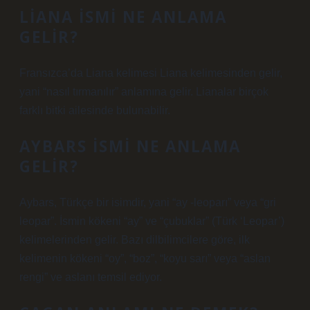
LIANA ISMI NE ANLAMA
GELIR?
Fransızca’da Liana kelimesi Liana kelimesinden gelir,
yani “nasıl tırmanılır” anlamına gelir. Lianalar birçok
farklı bitki ailesinde bulunabilir.
AYBARS ISMI NE ANLAMA
GELIR?
Aybars, Türkçe bir isimdir, yani “ay -leoparı” veya “gri
leopar”. İsmin kökeni “ay” ve “çubuklar” (Türk ‘Leopar’)
kelimelerinden gelir. Bazı dilbilimcilere göre, ilk
kelimenin kökeni “oy”, “boz”, “koyu sarı” veya “aslan
rengi” ve aslanı temsil ediyor.