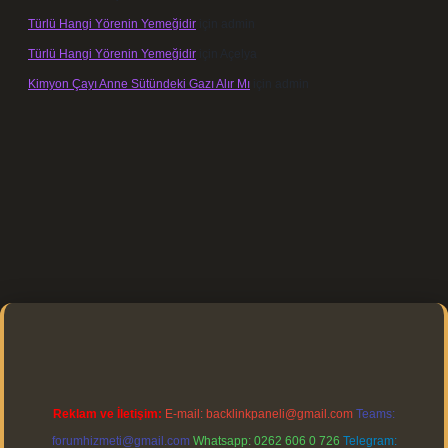
Türlü Hangi Yörenin Yemeğidir
için
admin
Türlü Hangi Yörenin Yemeğidir
için
Açelya
Kimyon Çayı Anne Sütündeki Gazı Alır Mı
için
admin
tps://elexbett.net/
betexper.xyz
Reklam ve İletişim:
E-mail:
backlinkpaneli@gmail.com
Teams:
forumhizmeti@gmail.com
Whatsapp: 0262 606 0 726
Telegram: