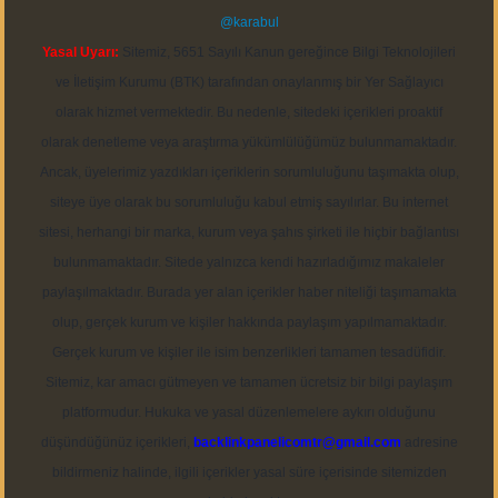
@karabul
Yasal Uyarı:
Sitemiz, 5651 Sayılı Kanun gereğince Bilgi Teknolojileri
ve İletişim Kurumu (BTK) tarafından onaylanmış bir Yer Sağlayıcı
olarak hizmet vermektedir. Bu nedenle, sitedeki içerikleri proaktif
olarak denetleme veya araştırma yükümlülüğümüz bulunmamaktadır.
Ancak, üyelerimiz yazdıkları içeriklerin sorumluluğunu taşımakta olup,
siteye üye olarak bu sorumluluğu kabul etmiş sayılırlar. Bu internet
sitesi, herhangi bir marka, kurum veya şahıs şirketi ile hiçbir bağlantısı
bulunmamaktadır. Sitede yalnızca kendi hazırladığımız makaleler
paylaşılmaktadır. Burada yer alan içerikler haber niteliği taşımamakta
olup, gerçek kurum ve kişiler hakkında paylaşım yapılmamaktadır.
Gerçek kurum ve kişiler ile isim benzerlikleri tamamen tesadüfidir.
Sitemiz, kar amacı gütmeyen ve tamamen ücretsiz bir bilgi paylaşım
platformudur. Hukuka ve yasal düzenlemelere aykırı olduğunu
düşündüğünüz içerikleri,
backlinkpanelicomtr@gmail.com
adresine
bildirmeniz halinde, ilgili içerikler yasal süre içerisinde sitemizden