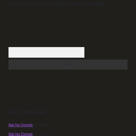
ilgili içerikler yasal süre içerisinde sitemizden kaldırılacaktır.
Arama
SON YORUMLAR
Ifak Ne Demek
için
admin
Ifak Ne Demek
için
Levent