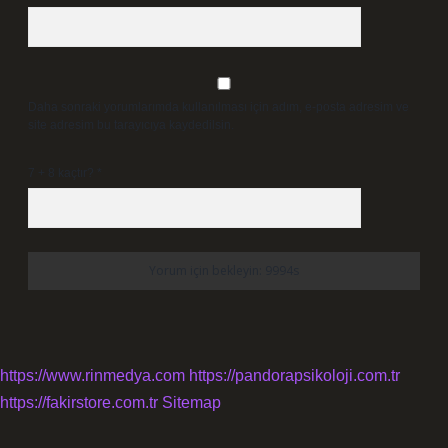
Daha sonraki yorumlarımda kullanılması için adım, e-posta adresim ve
site adresim bu tarayıcıya kaydedilsin.
7 + 8 kaçtır?
*
https://www.rinmedya.com
https://pandorapsikoloji.com.tr
https://fakirstore.com.tr
Sitemap