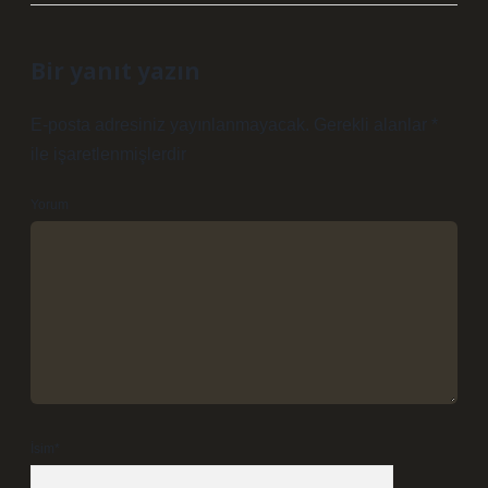
Bir yanıt yazın
E-posta adresiniz yayınlanmayacak.
Gerekli alanlar
*
ile işaretlenmişlerdir
Yorum
İsim*