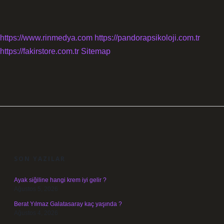
https://www.rinmedya.com
https://pandorapsikoloji.com.tr
https://fakirstore.com.tr
Sitemap
SIDEBAR
SON YAZILAR
Ayak siğiline hangi krem iyi gelir ?
Ağustos 5, 2026
Berat Yılmaz Galatasaray kaç yaşında ?
Ağustos 4, 2026