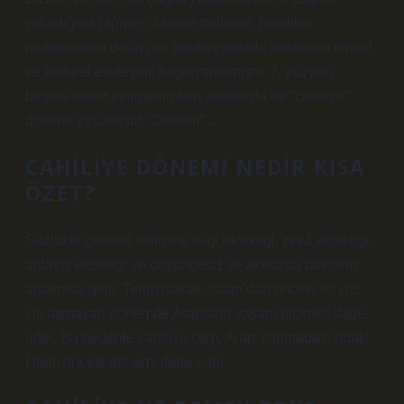
yakınlığına rağmen, Mekke toplumu, belirtilen
nedenlerden dolayı bu medeniyetlerle beklenen dinsel
ve kültürel etkileşimi sağlayamamıştır. 7. yüzyılın
başına kadar kelimenin tam anlamıyla bir “cahiliye”
dönemi yaşamıştır. “Dönem” …
CAHILIYE DÖNEMI NEDIR KISA
ÖZET?
Sözlükte cehalet kelimesi bilgi eksikliği, zekâ eksikliği,
anlayış eksikliği ve düşüncesiz ve akılsızca davranış
anlamına gelir. Terim olarak, İslam’dan önceki iki yüz
yılı aşmayan dönemde Arapların yaşam biçimini ifade
eder. Bu nedenle cahiliye çağı, Arap Yarımadası’ndaki
İslam öncesi dönemi ifade eder.