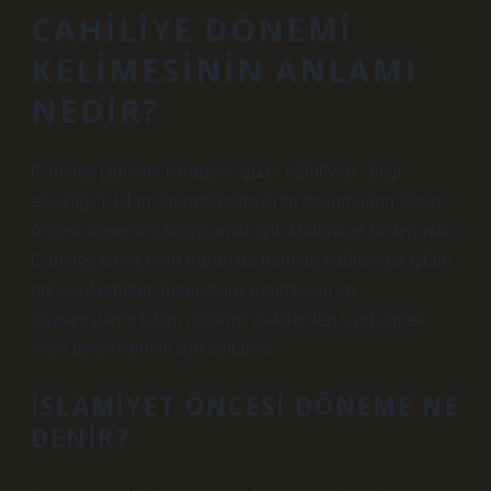
CAHILIYE DÖNEMI
KELIMESININ ANLAMI
NEDIR?
Cahiliye Dönemi (Arapça: جاهلية cāhilīyye, “bilgi
eksikliği”), İslam literatüründe Arap toplumunun İslam
öncesi dönemini tanımlamak için kullanılan bir terimdir.
Cahiliye terimi hem Kuran’da hem de hadislerde İslam
öncesi Arapların inançlarını, tutumlarını ve
davranışlarını İslam dönemindekilerden ayırt etmek
veya benimsemek için kullanılır.
İSLAMIYET ÖNCESI DÖNEME NE
DENIR?