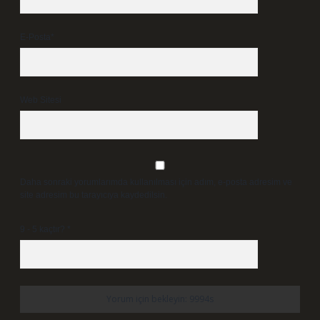
E-Posta*
Web Sitesi
Daha sonraki yorumlarımda kullanılması için adım, e-posta adresim ve
site adresim bu tarayıcıya kaydedilsin.
9 - 5 kaçtır?
*