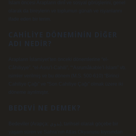
İslam öncesi Arapların dinî ve sosyal görüşlerini, genel
olarak da bireylerin ve toplumun günah ve isyanlarını
ifade eden bir terim.
CAHILIYE DÖNEMININ DIĞER
ADI NEDIR?
Arapların İslamiyet’ten önceki dönemlerine “el-
Câhiliyye”, “el-Asru’l-Cahili”, “‘Asrumâkable’l-İslam” vb.
isimler verilmiş ve bu dönem (M.S. 500-610) “Birinci
Cahiliye Çağı” ve “Son Cahiliye Çağı” olmak üzere iki
döneme ayrılmıştır.
BEDEVI NE DEMEK?
Bedeviler (Arapça: بدوي), tarihsel olarak göçebe bir
yaşam süren ve Sahra’nın Atlas Okyanusu kıyısından