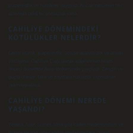
putperestlik ve hurafeler yaygındı. Ancak toplumun her
alanında ciddi bir yolsuzluk vardı.
CAHILIYE DÖNEMINDEKI
KÖTÜLÜKLER NELERDIR?
Genel olarak, putperestlik, sosyal adaletsizlik ve ahlaki
yozlaşma, Cahiliye Çağı olarak adlandırılan İslam
öncesi dönemde Arap toplumunda yaygındı. Zengin ve
güçlü olanlar, fakir ve zayıflara haksızlık yapmaktan
çekinmiyorlardı.
CAHILIYE DÖNEMI NEREDE
YAŞANDI?
Yemen, Asur, Sümer, Mısır gibi kadim medeniyetlere ve
Bizans ve İran gibi çağdaş medeniyetlere coğrafi