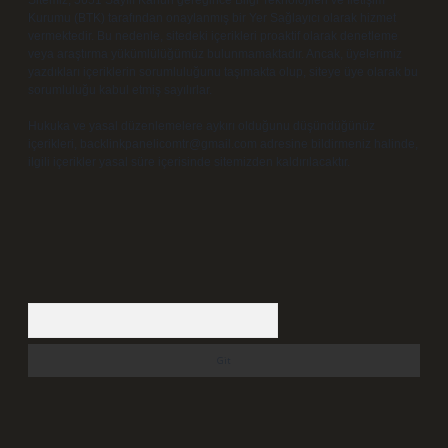
Sitemiz, 5651 Sayılı Kanun gereğince Bilgi Teknolojileri ve İletişim
Kurumu (BTK) tarafından onaylanmış bir Yer Sağlayıcı olarak hizmet
vermektedir. Bu nedenle, sitedeki içerikleri proaktif olarak denetleme
veya araştırma yükümlülüğümüz bulunmamaktadır. Ancak, üyelerimiz
yazdıkları içeriklerin sorumluluğunu taşımakta olup, siteye üye olarak bu
sorumluluğu kabul etmiş sayılırlar.
Hukuka ve yasal düzenlemelere aykırı olduğunu düşündüğünüz
içerikleri,
backlinkpanelicomtr@gmail.com
adresine bildirmeniz halinde,
ilgili içerikler yasal süre içerisinde sitemizden kaldırılacaktır.
Arama