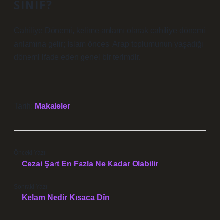
SINIF?
Cahiliye Dönemi, kelime anlamı olarak cahiliye dönemi
anlamına gelir; İslam öncesi Arap toplumunun yaşadığı
dönemi ifade eden genel bir terimdir.
Tarih:
Makaleler
Önceki Yazı
Cezai Şart En Fazla Ne Kadar Olabilir
Sonraki Yazı
Kelam Nedir Kısaca Dîn