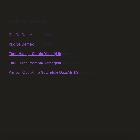
SON YORUMLAR
Ifak Ne Demek
için
admin
Ifak Ne Demek
için
Levent
Türlü Hangi Yörenin Yemeğidir
için
admin
Türlü Hangi Yörenin Yemeğidir
için
Açelya
Kimyon Çayı Anne Sütündeki Gazı Alır Mı
için
admin