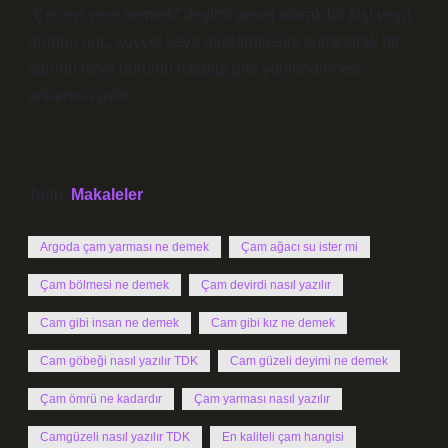
“Çeneyi yere sermek” deyimi genel olarak bir kişi veya
grubun güç, kuvvet veya müdahalesini kullanarak bir
sorunu veya durumu istediği gibi yönlendirmesi
anlamına gelir.
Tarih:
Makaleler
Argoda çam yarması ne demek
Çam ağacı su ister mi
Çam bölmesi ne demek
Çam devirdi nasıl yazılır
Cam gibi insan ne demek
Cam gibi kız ne demek
Cam göbeği nasıl yazılır TDK
Cam güzeli deyimi ne demek
Çam ömrü ne kadardır
Çam yarması nasıl yazılır
Camgüzeli nasıl yazılır TDK
En kaliteli çam hangisi