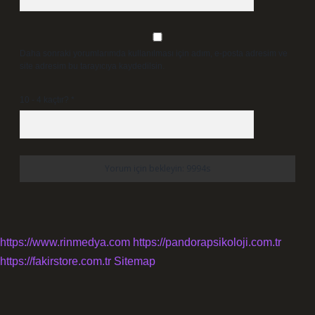
Daha sonraki yorumlarımda kullanılması için adım, e-posta adresim ve
site adresim bu tarayıcıya kaydedilsin.
10 - 4 kaçtır?
*
https://www.rinmedya.com
https://pandorapsikoloji.com.tr
https://fakirstore.com.tr
Sitemap