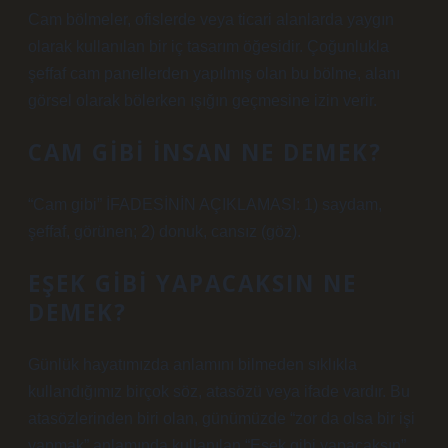
Cam bölmeler, ofislerde veya ticari alanlarda yaygın
olarak kullanılan bir iç tasarım öğesidir. Çoğunlukla
şeffaf cam panellerden yapılmış olan bu bölme, alanı
görsel olarak bölerken ışığın geçmesine izin verir.
CAM GIBI INSAN NE DEMEK?
“Cam gibi” İFADESİNİN AÇIKLAMASI: 1) saydam,
şeffaf, görünen; 2) donuk, cansız (göz).
EŞEK GIBI YAPACAKSIN NE
DEMEK?
Günlük hayatımızda anlamını bilmeden sıklıkla
kullandığımız birçok söz, atasözü veya ifade vardır. Bu
atasözlerinden biri olan, günümüzde “zor da olsa bir işi
yapmak” anlamında kullanılan “Eşek gibi yapacaksın”