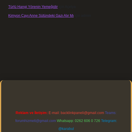
Türlü Hangi Yörenin Yemeğidir
için
Açelya
Kimyon Çayı Anne Sütündeki Gazı Alır Mı
için
admin
https://elexbett.net/
betexper.xyz
Reklam ve İletişim:
E-mail:
backlinkpaneli@gmail.com
Teams:
forumhizmeti@gmail.com
Whatsapp: 0262 606 0 726
Telegram:
@karabul