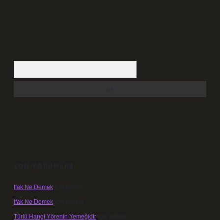
Arama
SON YORUMLAR
Ifak Ne Demek
için
admin
Ifak Ne Demek
için
Levent
Türlü Hangi Yörenin Yemeğidir
için
admin