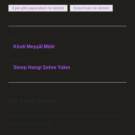
Eşek gibi yapacaksın ne demek
Koyu insan ne demek
Önceki Yazı
Kindi Meşşâî Midir
Sonraki Yazı
Sinop Hangi Şehre Yakın
Bir yanıt yazın
E-posta adresiniz yayınlanmayacak.
Gerekli alanlar
*
ile işaretlenmişlerdir