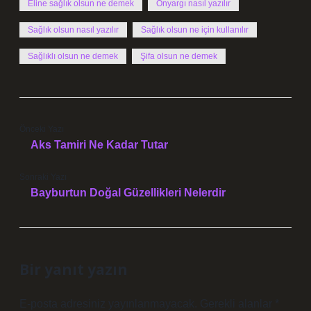
Eline sağlık olsun ne demek
Önyargı nasıl yazılır
Sağlık olsun nasıl yazılır
Sağlık olsun ne için kullanılır
Sağlıklı olsun ne demek
Şifa olsun ne demek
Önceki Yazı
Aks Tamiri Ne Kadar Tutar
Sonraki Yazı
Bayburtun Doğal Güzellikleri Nelerdir
Bir yanıt yazın
E-posta adresiniz yayınlanmayacak.
Gerekli alanlar
*