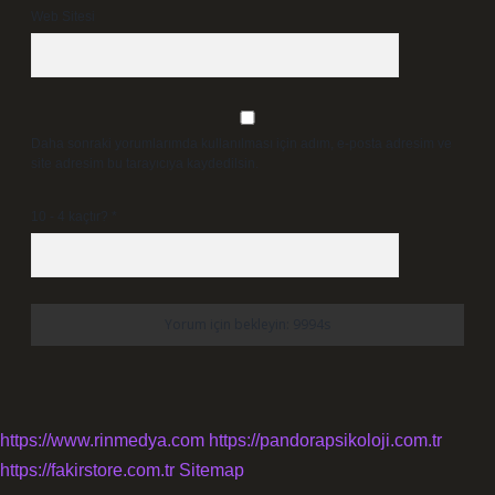
Web Sitesi
Daha sonraki yorumlarımda kullanılması için adım, e-posta adresim ve
site adresim bu tarayıcıya kaydedilsin.
10 - 4 kaçtır?
*
https://www.rinmedya.com
https://pandorapsikoloji.com.tr
https://fakirstore.com.tr
Sitemap