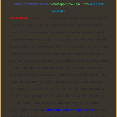
forumhizmeti@gmail.com
Whatsapp: 0262 606 0 726
Telegram:
@karabul
Yasal Uyarı:
Sitemiz, 5651 Sayılı Kanun gereğince Bilgi Teknolojileri
ve İletişim Kurumu (BTK) tarafından onaylanmış bir Yer Sağlayıcı
olarak hizmet vermektedir. Bu nedenle, sitedeki içerikleri proaktif
olarak denetleme veya araştırma yükümlülüğümüz bulunmamaktadır.
Ancak, üyelerimiz yazdıkları içeriklerin sorumluluğunu taşımakta olup,
siteye üye olarak bu sorumluluğu kabul etmiş sayılırlar. Bu internet
sitesi, herhangi bir marka, kurum veya şahıs şirketi ile hiçbir bağlantısı
bulunmamaktadır. Sitede yalnızca kendi hazırladığımız makaleler
paylaşılmaktadır. Burada yer alan içerikler haber niteliği taşımamakta
olup, gerçek kurum ve kişiler hakkında paylaşım yapılmamaktadır.
Gerçek kurum ve kişiler ile isim benzerlikleri tamamen tesadüfidir.
Sitemiz, kar amacı gütmeyen ve tamamen ücretsiz bir bilgi paylaşım
platformudur. Hukuka ve yasal düzenlemelere aykırı olduğunu
düşündüğünüz içerikleri,
backlinkpanelicomtr@gmail.com
adresine