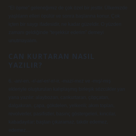
“El öpme” geleneğimiz de çok özel bir jesttir. Ülkemizde
yaşlıların elleri öpülür ve sonra başlarına konur. Çok
içten bir saygı ifadesidir, ne kadar güzeldir. O yüzden
zamanı geldiğinde “teşekkür ederim” demeyi
unutmayalım.
CAN KURTARAN NASIL
YAZILIR?
6. -an/-en, -r/-ar/-er/-ır/-ir, -maz/-mez ve -mış/-miş
ekleriyle oluşturulan kalıplaşmış birleşik sözcükler yan
yana yazılır: alaybozan, cankurtaran, çöpçatan,
dalgakıran, çapa, gökdelen, yelkenli; akım topları,
revolverler, pasifistler, basınç göstergeleri, kırıcılar,
kabadayılar; baştan çıkaramaz, takdir edemez,
edemez…