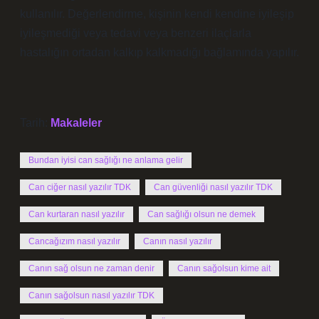
kullanılır. Değerlendirme, kişinin kendi kendine iyileşip
iyileşmediği veya tedavi veya benzeri ilaçlarla
hastalığın ortadan kalkıp kalkmadığı bağlamında yapılır.
Tarih:
Makaleler
Bundan iyisi can sağlığı ne anlama gelir
Can ciğer nasıl yazılır TDK
Can güvenliği nasıl yazılır TDK
Can kurtaran nasıl yazılır
Can sağlığı olsun ne demek
Cancağızım nasıl yazılır
Canın nasıl yazılır
Canın sağ olsun ne zaman denir
Canın sağolsun kime ait
Canın sağolsun nasıl yazılır TDK