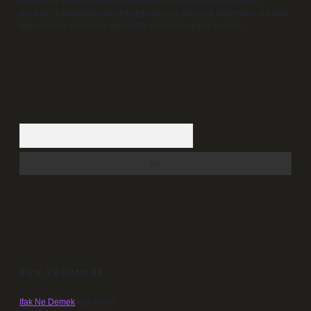
Hukuka ve yasal düzenlemelere aykırı olduğunu düşündüğünüz
içerikleri,
backlinkpanelicomtr@gmail.com
adresine bildirmeniz halinde,
ilgili içerikler yasal süre içerisinde sitemizden kaldırılacaktır.
Arama
SON YORUMLAR
Ifak Ne Demek
için
admin