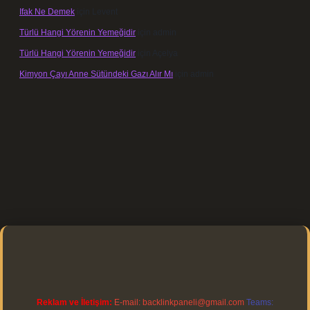
Ifak Ne Demek
için
Levent
Türlü Hangi Yörenin Yemeğidir
için
admin
Türlü Hangi Yörenin Yemeğidir
için
Açelya
Kimyon Çayı Anne Sütündeki Gazı Alır Mı
için
admin
ps://elexbett.net/
betexper.xyz
Reklam ve İletişim:
E-mail:
backlinkpaneli@gmail.com
Teams: