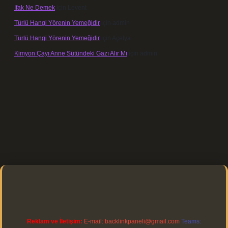
Ifak Ne Demek
için
Levent
Türlü Hangi Yörenin Yemeğidir
için
admin
Türlü Hangi Yörenin Yemeğidir
için
Açelya
Kimyon Çayı Anne Sütündeki Gazı Alır Mı
için
admin
s://elexbett.net/
betexper.xyz
Reklam ve İletişim:
E-mail:
backlinkpaneli@gmail.com
Teams: