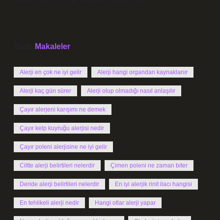
Tarih:
Makaleler
Alerji en çok ne iyi gelir
Alerji hangi organdan kaynaklanır
Alerji kaç gün sürer
Alerji olup olmadığı nasıl anlaşılır
Çayır alerjeni karışımı ne demek
Çayır kelp kuyruğu alerjisi nedir
Çayır poleni alerjisine ne iyi gelir
Ciltte alerji belirtileri nelerdir
Çimen poleni ne zaman biter
Deride alerji belirtileri nelerdir
En iyi alerjik rinit ilacı hangisi
En tehlikeli alerji nedir
Hangi otlar alerji yapar