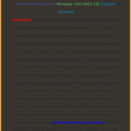
forumhizmeti@gmail.com
Whatsapp: 0262 606 0 726
Telegram:
@karabul
Yasal Uyarı:
Sitemiz, 5651 Sayılı Kanun gereğince Bilgi Teknolojileri
ve İletişim Kurumu (BTK) tarafından onaylanmış bir Yer Sağlayıcı
olarak hizmet vermektedir. Bu nedenle, sitedeki içerikleri proaktif
olarak denetleme veya araştırma yükümlülüğümüz bulunmamaktadır.
Ancak, üyelerimiz yazdıkları içeriklerin sorumluluğunu taşımakta olup,
siteye üye olarak bu sorumluluğu kabul etmiş sayılırlar. Bu internet
sitesi, herhangi bir marka, kurum veya şahıs şirketi ile hiçbir bağlantısı
bulunmamaktadır. Sitede yalnızca kendi hazırladığımız makaleler
paylaşılmaktadır. Burada yer alan içerikler haber niteliği taşımamakta
olup, gerçek kurum ve kişiler hakkında paylaşım yapılmamaktadır.
Gerçek kurum ve kişiler ile isim benzerlikleri tamamen tesadüfidir.
Sitemiz, kar amacı gütmeyen ve tamamen ücretsiz bir bilgi paylaşım
platformudur. Hukuka ve yasal düzenlemelere aykırı olduğunu
düşündüğünüz içerikleri,
backlinkpanelicomtr@gmail.com
adresine
bildirmeniz halinde, ilgili içerikler yasal süre içerisinde sitemizden