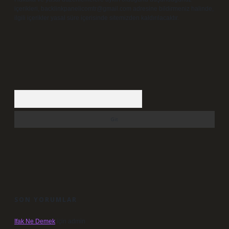
içerikleri,
backlinkpanelicomtr@gmail.com
adresine bildirmeniz halinde,
ilgili içerikler yasal süre içerisinde sitemizden kaldırılacaktır.
Arama
SON YORUMLAR
Ifak Ne Demek
için
admin