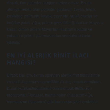
Ancak, tüm polenler alerjiye neden olmaz. En sık
alerjiye neden olan polenler şunlardır: zeytin, fındık,
kızılağaç, pelin otu, kavak, çayır otu, yulaf, çavdar ve
buğday yulafı. Ağaç poleni genellikle Şubat’tan Mayıs’a
kadar, çimen poleni Mayıs’tan Haziran’a kadar ve
yabani ot poleni yaz ortasından sonbahara kadar
etkilidir.
EN IYI ALERJIK RINIT ILACI
HANGISI?
Birçok kişi için, burun spreyleri alerjik rinit tedavisinde
en etkili ilaçlardır ve genellikle ilk ilaç olarak önerilirler.
Burun kortikosteroidlerine örnek olarak flutikazon
propiyonat (Flonase), triamsinolon (Nasacort AQ),
mometazon (Nasonex) gibi burun spreyleri verilebilir.