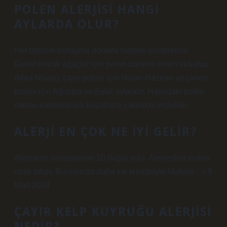
POLEN ALERJISI HANGI
AYLARDA OLUR?
Her bitkinin tozlaşma dönemi farklılık gösterebilir.
Genel olarak ağaçlar için polen dönemi erken ilkbahar
(Mart-Nisan), çayır poleni için Nisan-Haziran ve çimen
poleni için Ağustos ve Eylül aylarıdır. Havadaki polen
miktarı meteorolojik koşullarla yakından ilişkilidir.
ALERJI EN ÇOK NE IYI GELIR?
Alerjilerle savaşmanın 10 doğal yolu. Alerjenleri evden
uzak tutun. Burnunuzu daha sık temizleyin Makale…• 9
Mart 2024
ÇAYIR KELP KUYRUĞU ALERJISI
NEDIR?