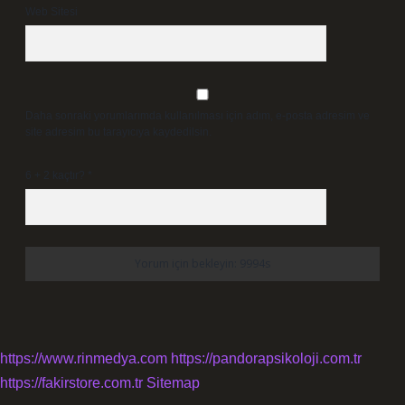
Web Sitesi
Daha sonraki yorumlarımda kullanılması için adım, e-posta adresim ve
site adresim bu tarayıcıya kaydedilsin.
6 + 2 kaçtır?
*
https://www.rinmedya.com
https://pandorapsikoloji.com.tr
https://fakirstore.com.tr
Sitemap