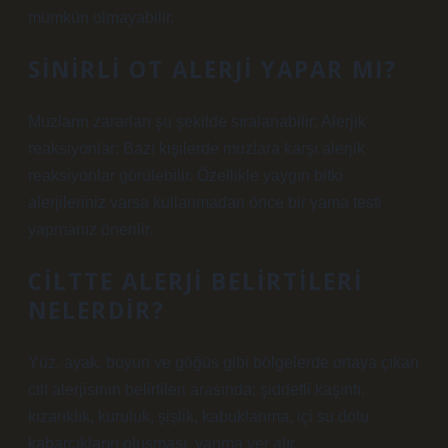
mümkün olmayabilir.
SINIRLI OT ALERJI YAPAR MI?
Muzların zararları şu şekilde sıralanabilir: Alerjik
reaksiyonlar: Bazı kişilerde muzlara karşı alerjik
reaksiyonlar görülebilir. Özellikle yaygın bitki
alerjileriniz varsa kullanmadan önce bir yama testi
yapmanız önerilir.
CILTTE ALERJI BELIRTILERI
NELERDIR?
Yüz, ayak, boyun ve göğüs gibi bölgelerde ortaya çıkan
cilt alerjisinin belirtileri arasında; şiddetli kaşıntı,
kızarıklık, kuruluk, şişlik, kabuklanma, içi su dolu
kabarcıkların oluşması, yanma yer alır.