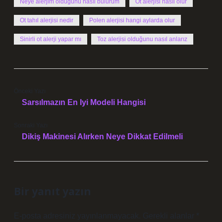
Neye alerjim olduğunu nasıl bulurum
Ot alerjisi nasıl olur
Ot tahıl alerjisi nedir
Polen alerjisi hangi aylarda olur
Sinirli ot alerji yapar mı
Toz alerjisi olduğunu nasıl anlarız
Önceki Yazı
Sarsılmazın En Iyi Modeli Hangisi
Sonraki Yazı
Dikiş Makinesi Alırken Neye Dikkat Edilmeli
Bir yanıt yazın
E-posta adresiniz yayınlanmayacak.
Gerekli alanlar
*