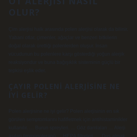
OT ALERJISI NASIL
OLUR?
Çim alerjisi halk arasında polen alerjisi olarak da bilinir.
Yabani otlar, çimenler, ağaçlar ve benzeri bitkilerin
doğal olarak ürettiği polenlerden oluşur. İnsan
vücudunun bu polenlere karşı gösterdiği yoğun alerjik
reaksiyondur ve buna bağışıklık sisteminin güçlü bir
tepkisi eşlik eder.
ÇAYIR POLENI ALERJISINE NE
IYI GELIR?
Polen alerjisine ne iyi gelir? Polen alerjisinin en sık
görülen semptomlarını hafifletmek için antihistaminikler
kullanılır. … Burun spreyleri. … Göz damlaları … Alerji
aşıları (immünoterapi) … HEPA filtreleri. … Duş almak