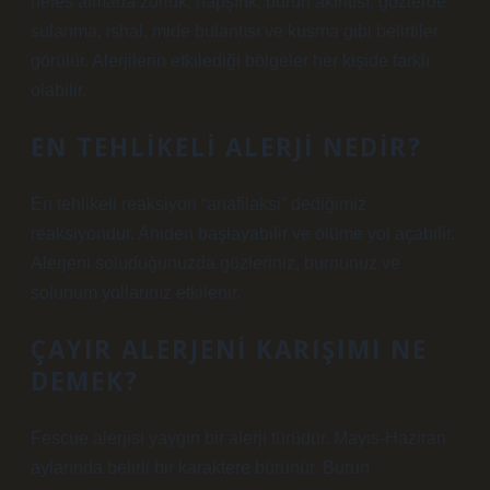
nefes almada zorluk, hapşırık, burun akıntısı, gözlerde
sulanma, ishal, mide bulantısı ve kusma gibi belirtiler
görülür. Alerjilerin etkilediği bölgeler her kişide farklı
olabilir.
EN TEHLIKELI ALERJI NEDIR?
En tehlikeli reaksiyon “anafilaksi” dediğimiz
reaksiyondur. Aniden başlayabilir ve ölüme yol açabilir.
Alerjeni soluduğunuzda gözleriniz, burnunuz ve
solunum yollarınız etkilenir.
ÇAYIR ALERJENI KARIŞIMI NE
DEMEK?
Fescue alerjisi yaygın bir alerji türüdür. Mayıs-Haziran
aylarında belirli bir karaktere bürünür. Burun