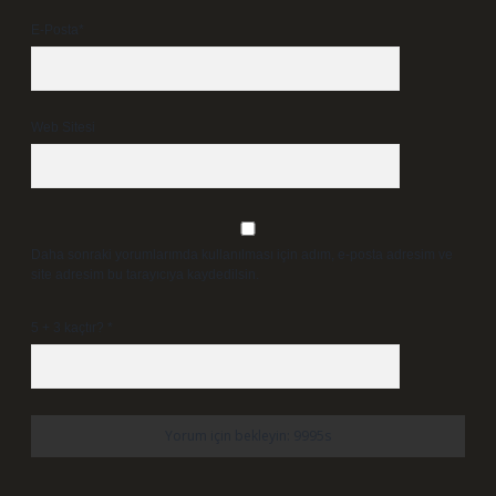
E-Posta*
Web Sitesi
Daha sonraki yorumlarımda kullanılması için adım, e-posta adresim ve
site adresim bu tarayıcıya kaydedilsin.
5 + 3 kaçtır?
*