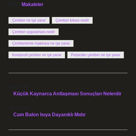
Tarih:
Makaleler
Çember ne işe yarar
Çember tokası nedir
Çember uygulaması nedir
Çemberleme makinesi ne işe yarar
Kompozit çember ne işe yarar
Polyester çember ne işe yarar
Önceki Yazı
Küçük Kaynarca Antlaşması Sonuçları Nelerdir
Sonraki Yazı
Cam Balon Isıya Dayanıklı Mıdır