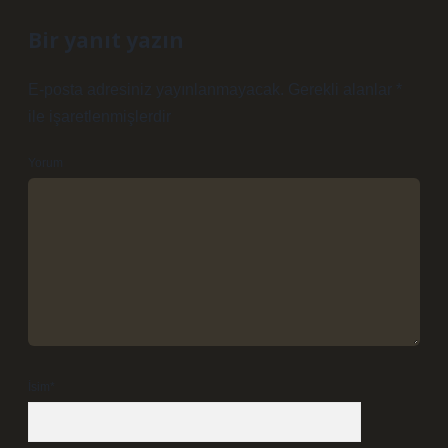
Bir yanıt yazın
E-posta adresiniz yayınlanmayacak.
Gerekli alanlar
*
ile işaretlenmişlerdir
Yorum
İsim*