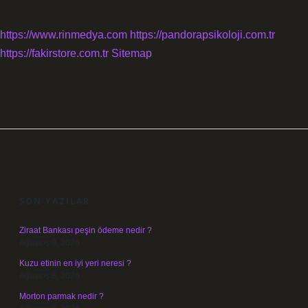
https://www.rinmedya.com
https://pandorapsikoloji.com.tr
https://fakirstore.com.tr
Sitemap
SIDEBAR
SON YAZILAR
Ziraat Bankası peşin ödeme nedir ?
Ağustos 9, 2026
Kuzu etinin en iyi yeri neresi ?
Ağustos 8, 2026
Morton parmak nedir ?