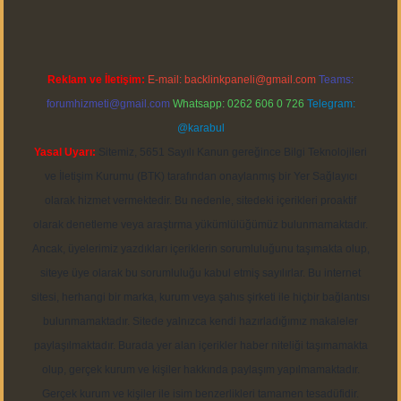
Reklam ve İletişim:
E-mail:
backlinkpaneli@gmail.com
Teams:
forumhizmeti@gmail.com
Whatsapp: 0262 606 0 726
Telegram:
@karabul
Yasal Uyarı:
Sitemiz, 5651 Sayılı Kanun gereğince Bilgi Teknolojileri
ve İletişim Kurumu (BTK) tarafından onaylanmış bir Yer Sağlayıcı
olarak hizmet vermektedir. Bu nedenle, sitedeki içerikleri proaktif
olarak denetleme veya araştırma yükümlülüğümüz bulunmamaktadır.
Ancak, üyelerimiz yazdıkları içeriklerin sorumluluğunu taşımakta olup,
siteye üye olarak bu sorumluluğu kabul etmiş sayılırlar. Bu internet
sitesi, herhangi bir marka, kurum veya şahıs şirketi ile hiçbir bağlantısı
bulunmamaktadır. Sitede yalnızca kendi hazırladığımız makaleler
paylaşılmaktadır. Burada yer alan içerikler haber niteliği taşımamakta
olup, gerçek kurum ve kişiler hakkında paylaşım yapılmamaktadır.
Gerçek kurum ve kişiler ile isim benzerlikleri tamamen tesadüfidir.