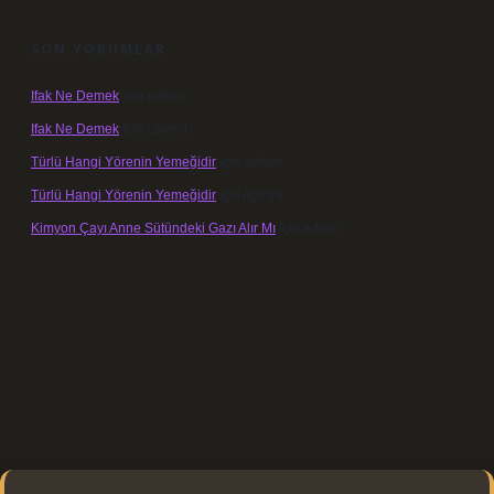
SON YORUMLAR
Ifak Ne Demek
için
admin
Ifak Ne Demek
için
Levent
Türlü Hangi Yörenin Yemeğidir
için
admin
Türlü Hangi Yörenin Yemeğidir
için
Açelya
Kimyon Çayı Anne Sütündeki Gazı Alır Mı
için
admin
.xyz