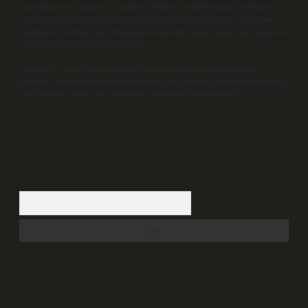
vermektedir. Bu nedenle, sitedeki içerikleri proaktif olarak denetleme
veya araştırma yükümlülüğümüz bulunmamaktadır. Ancak, üyelerimiz
yazdıkları içeriklerin sorumluluğunu taşımakta olup, siteye üye olarak bu
sorumluluğu kabul etmiş sayılırlar.
Hukuka ve yasal düzenlemelere aykırı olduğunu düşündüğünüz
içerikleri,
backlinkpanelicomtr@gmail.com
adresine bildirmeniz halinde,
ilgili içerikler yasal süre içerisinde sitemizden kaldırılacaktır.
Arama