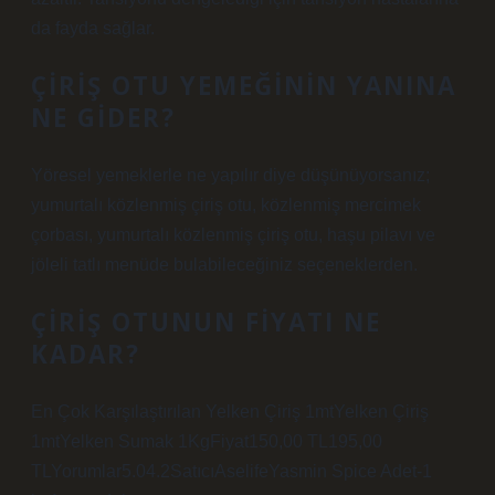
da fayda sağlar.
ÇIRIŞ OTU YEMEĞININ YANINA
NE GIDER?
Yöresel yemeklerle ne yapılır diye düşünüyorsanız;
yumurtalı közlenmiş çiriş otu, közlenmiş mercimek
çorbası, yumurtalı közlenmiş çiriş otu, haşu pilavı ve
jöleli tatlı menüde bulabileceğiniz seçeneklerden.
ÇIRIŞ OTUNUN FIYATI NE
KADAR?
En Çok Karşılaştırılan Yelken Çiriş 1mtYelken Çiriş
1mtYelken Sumak 1KgFiyat150,00 TL195,00
TLYorumlar5.04.2SatıcıAselifeYasmin Spice Adet-1