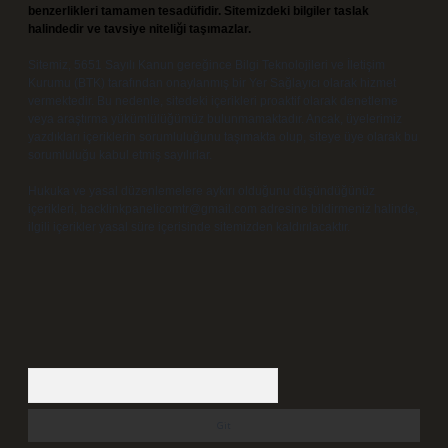
benzerlikleri tamamen tesadüfidir. Sitemizdeki bilgiler taslak
halindedir ve tavsiye niteliği taşımazlar.
Sitemiz, 5651 Sayılı Kanun gereğince Bilgi Teknolojileri ve İletişim
Kurumu (BTK) tarafından onaylanmış bir Yer Sağlayıcı olarak hizmet
vermektedir. Bu nedenle, sitedeki içerikleri proaktif olarak denetleme
veya araştırma yükümlülüğümüz bulunmamaktadır. Ancak, üyelerimiz
yazdıkları içeriklerin sorumluluğunu taşımakta olup, siteye üye olarak bu
sorumluluğu kabul etmiş sayılırlar.
Hukuka ve yasal düzenlemelere aykırı olduğunu düşündüğünüz
içerikleri,
backlinkpanelicomtr@gmail.com
adresine bildirmeniz halinde,
ilgili içerikler yasal süre içerisinde sitemizden kaldırılacaktır.
Arama