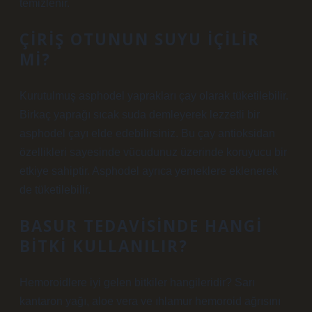
temizlenir.
ÇIRIŞ OTUNUN SUYU IÇILIR
MI?
Kurutulmuş asphodel yaprakları çay olarak tüketilebilir.
Birkaç yaprağı sıcak suda demleyerek lezzetli bir
asphodel çayı elde edebilirsiniz. Bu çay antioksidan
özellikleri sayesinde vücudunuz üzerinde koruyucu bir
etkiye sahiptir. Asphodel ayrıca yemeklere eklenerek
de tüketilebilir.
BASUR TEDAVISINDE HANGI
BITKI KULLANILIR?
Hemoroidlere iyi gelen bitkiler hangileridir? Sarı
kantaron yağı, aloe vera ve ıhlamur hemoroid ağrısını