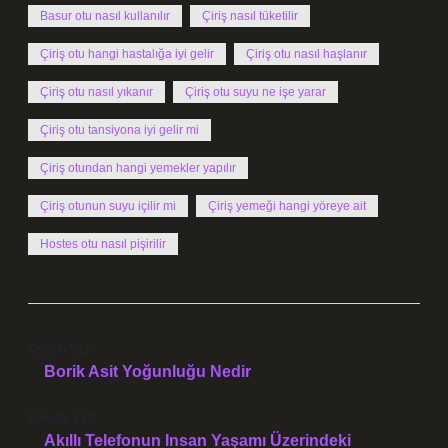
Basur otu nasıl kullanılır
Çiriş nasıl tüketilir
Çiriş otu hangi hastalığa iyi gelir
Çiriş otu nasıl haşlanır
Çiriş otu nasıl yıkanır
Çiriş otu suyu ne işe yarar
Çiriş otu tansiyona iyi gelir mi
Çiriş otundan hangi yemekler yapılır
Çiriş otunun suyu içilir mi
Çiriş yemeği hangi yöreye ait
Hostes otu nasıl pişirilir
Önceki Yazı
Borik Asit Yoğunluğu Nedir
Sonraki Yazı
Akıllı Telefonun Insan Yaşamı Üzerindeki