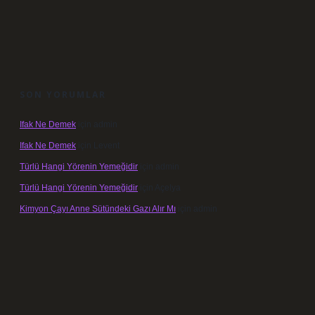
SON YORUMLAR
Ifak Ne Demek
için
admin
Ifak Ne Demek
için
Levent
Türlü Hangi Yörenin Yemeğidir
için
admin
Türlü Hangi Yörenin Yemeğidir
için
Açelya
Kimyon Çayı Anne Sütündeki Gazı Alır Mı
için
admin