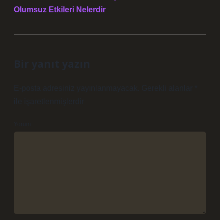
Olumsuz Etkileri Nelerdir
Bir yanıt yazın
E-posta adresiniz yayınlanmayacak.
Gerekli alanlar
*
ile işaretlenmişlerdir
Yorum