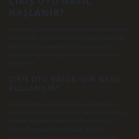
ÇIRIŞ OTU NASIL
HAŞLANIR?
Temizlenmiş asphodel’i bir tencereye koyun ve üzerini
örtecek kadar suyla doldurun. Orta ateşte yaklaşık 20
dakika pişirin. Asphodel pişince suyunu süzün.
Haşlanmış nohutları yoğurt veya yumurta ekleyerek
yiyebilirsiniz.
ÇIRIŞ OTU BASUR IÇIN NASIL
KULLANILIR?
Hemoroid tedavisinde de kullanılan asphodel otu,
hemoroid semptomlarını etkili bir şekilde giderebilir. Bu
noktada: “Asphodel hemoroid tedavisinde nasıl
kullanılır?” sorusuna cevap olarak, asphodel
kaynatılabilir veya kökleri rendelenerek hemoroid