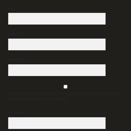
İsim*
E-Posta*
Web Sitesi
Daha sonraki yorumlarımda kullanılması için adım, e-posta adresim ve
site adresim bu tarayıcıya kaydedilsin.
6 + 2 kaçtır?
*