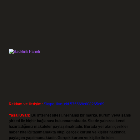
Reklam ve İletişim:
Skype: live:.cid.575569c608265c69
Yasal Uyarı:
Bu internet sitesi, herhangi bir marka, kurum veya şahıs
şirketi ile hiçbir bağlantısı bulunmamaktadır. Sitede yalnızca kendi
hazırladığımız makaleler paylaşılmaktadır. Burada yer alan içerikler
haber niteliği taşımamakta olup, gerçek kurum ve kişiler hakkında
paylaşım yapılmamaktadır. Gerçek kurum ve kişiler ile isim