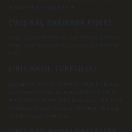
bulunan bölgelere uygulanabilir.
ÇIRIŞ KAÇ DAKIKADA PIŞER?
Bulgur ve Çiriş Otlu Yemeği, Tarif, Hazırlanışı, Pişirme,
Servis, 15 dakika, 30 dakika, 27 Mayıs 2023’te servis
edildi
ÇIRIŞ NASIL TÜKETILIR?
Çay yapmak için bir fincana bir tatlı kaşığı kurutulmuş
kuşkonmaz koyun ve kaynar su ekleyin. 5-10 dakika
demlenmesini bekleyin. Daha sonra süzüp içebilirsiniz.
Salatalarda kullanın: Taze yaprakları yıkayıp doğrayıp
salatalarınıza ekleyebilirsiniz.
ÇIRIŞ OTU HANGI HASTALIĞA