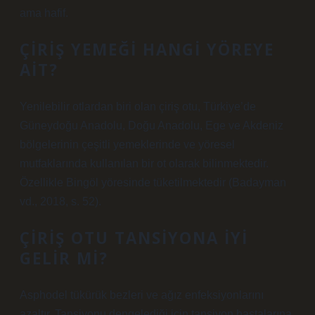
ama hafif.
ÇIRIŞ YEMEĞI HANGI YÖREYE
AIT?
Yenilebilir otlardan biri olan çiriş otu, Türkiye’de
Güneydoğu Anadolu, Doğu Anadolu, Ege ve Akdeniz
bölgelerinin çeşitli yemeklerinde ve yöresel
mutfaklarında kullanılan bir ot olarak bilinmektedir.
Özellikle Bingöl yöresinde tüketilmektedir (Badayman
vd., 2018, s. 52).
ÇIRIŞ OTU TANSIYONA IYI
GELIR MI?
Asphodel tükürük bezleri ve ağız enfeksiyonlarını
azaltır. Tansiyonu dengelediği için tansiyon hastalarına