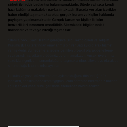
şirketi ile hiçbir bağlantısı bulunmamaktadır. Sitede yalnızca kendi
hazırladığımız makaleler paylaşılmaktadır. Burada yer alan içerikler
haber niteliği taşımamakta olup, gerçek kurum ve kişiler hakkında
paylaşım yapılmamaktadır. Gerçek kurum ve kişiler ile isim
benzerlikleri tamamen tesadüfidir. Sitemizdeki bilgiler taslak
halindedir ve tavsiye niteliği taşımazlar.
Sitemiz, 5651 Sayılı Kanun gereğince Bilgi Teknolojileri ve İletişim
Kurumu (BTK) tarafından onaylanmış bir Yer Sağlayıcı olarak hizmet
vermektedir. Bu nedenle, sitedeki içerikleri proaktif olarak denetleme
veya araştırma yükümlülüğümüz bulunmamaktadır. Ancak, üyelerimiz
yazdıkları içeriklerin sorumluluğunu taşımakta olup, siteye üye olarak bu
sorumluluğu kabul etmiş sayılırlar.
Hukuka ve yasal düzenlemelere aykırı olduğunu düşündüğünüz
içerikleri,
backlinkpanelicomtr@gmail.com
adresine bildirmeniz halinde,
ilgili içerikler yasal süre içerisinde sitemizden kaldırılacaktır.