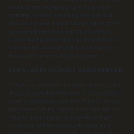
ruhuna da zarar veriyordu. Bir an için tüm mekan
sessizleşti; herkesin yüzünde aynı şaşkınlık vardı.
Benim kalbim sıkıştı. İnsanlar birbirine hakaret etmek
için böyle kelimeleri kullanıyor, farkında olmadan
kalplerini karartıyorlardı. İşte o gün, domuz kelimesinin
sadece bir hayvan adı olmadığını, insanların ruhuna
dokunan bir sınır çizgisi olduğunu anladım.
KENDI GÜNLÜĞÜMDE YANSIYANLAR
O akşam eve geldiğimde günlüğümü açtım ve yazdım:
“Bugün domuz kelimesini duydum ve içim acıdı. Neden
kelimeler bu kadar ağır olabiliyor? Neden bir hayvanın
adı, insanların ruhunu incitecek kadar kullanılabiliyor?”
Yazarken gözlerim doldu, kalbim sıkıştı. Ama aynı
zamanda bir rahatlama vardı; çünkü duygularımı
saklamıyordum. Kendi içimde farkındalık yaratmak,