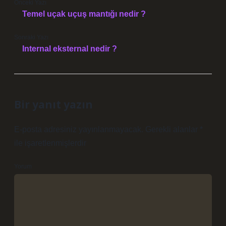
Önceki Yazı
Temel uçak uçuş mantığı nedir ?
Sonraki Yazı
Internal eksternal nedir ?
Bir yanıt yazın
E-posta adresiniz yayınlanmayacak.
Gerekli alanlar
*
ile işaretlenmişlerdir
Yorum