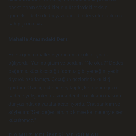
başkalarının söylediklerinin üzerimdeki etkisini
görmek… belki de bu yazı bana bir ders oldu: dilimize
sahip çıkmalıyız.
Mahalle Arasındaki Ders
Ertesi gün mahallede yürürken küçük bir çocuk
ağlıyordu. Yanına gittim ve sordum: “Ne oldu?” Dedesi
bağırmış, küçük çocuğu “domuz gibi yemeğini yedin”
diyerek azarlamıştı. Çocuğun gözlerinde kırıklığı
gördüm. O an içimde bir şey koptu; kelimenin gücü
sadece yetişkinler arasında değil, çocukların masum
dünyasında da yaralar açabiliyordu. Ona sarıldım ve
söyledim: “Sen değerlisin, hiç kimse kelimeleriyle seni
küçültemez.”
DOMUZ KELIMESI VE GÜNAH