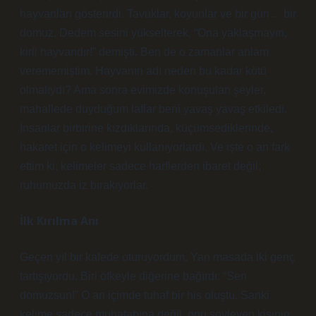
hayvanları gösterirdi. Tavuklar, koyunlar ve bir gün… bir
domuz. Dedem sesini yükselterek, “Ona yaklaşmayın,
kirli hayvandır!” demişti. Ben de o zamanlar anlam
verememiştim. Hayvanın adı neden bu kadar kötü
olmalıydı? Ama sonra evimizde konuşulan şeyler,
mahallede duyduğum laflar beni yavaş yavaş etkiledi.
İnsanlar birbirine kızdıklarında, küçümsediklerinde,
hakaret için o kelimeyi kullanıyorlardı. Ve işte o an fark
ettim ki, kelimeler sadece harflerden ibaret değil;
ruhumuzda iz bırakıyorlar.
İlk Kırılma Anı
Geçen yıl bir kafede oturuyordum. Yan masada iki genç
tartışıyordu. Biri öfkeyle diğerine bağırdı: “Sen
domuzsun!” O an içimde tuhaf bir his oluştu. Sanki
kelime sadece muhatabına değil, onu söyleyen kişinin