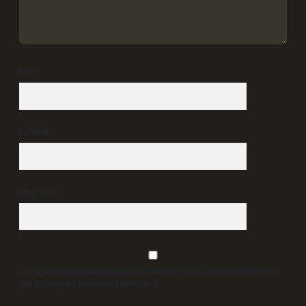
İsim*
E-Posta*
Web Sitesi
Daha sonraki yorumlarımda kullanılması için adım, e-posta adresim ve
site adresim bu tarayıcıya kaydedilsin.