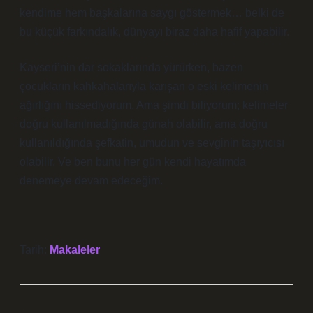
kendime hem başkalarına saygı göstermek… belki de
bu küçük farkındalık, dünyayı biraz daha hafif yapabilir.
Kayseri’nin dar sokaklarında yürürken, bazen
çocukların kahkahalarıyla karışan o eski kelimenin
ağırlığını hissediyorum. Ama şimdi biliyorum; kelimeler
doğru kullanılmadığında günah olabilir, ama doğru
kullanıldığında şefkatin, umudun ve sevginin taşıyıcısı
olabilir. Ve ben bunu her gün kendi hayatımda
denemeye devam edeceğim.
Tarih:
Makaleler