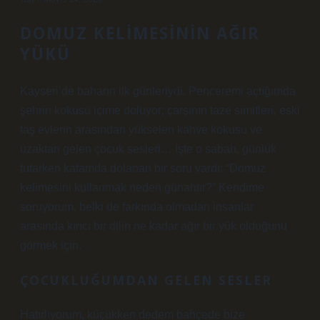
DOMUZ KELIMESININ AĞIR
YÜKÜ
Kayseri’de baharın ilk günleriydi. Penceremi açtığımda
şehrin kokusu içime doluyor; çarşının taze simitleri, eski
taş evlerin arasından yükselen kahve kokusu ve
uzaktan gelen çocuk sesleri… İşte o sabah, günlük
tutarken kafamda dolanan bir soru vardı: “Domuz
kelimesini kullanmak neden günahtır?” Kendime
soruyorum, belki de farkında olmadan insanlar
arasında kırıcı bir dilin ne kadar ağır bir yük olduğunu
görmek için.
ÇOCUKLUĞUMDAN GELEN SESLER
Hatırlıyorum, küçükken dedem bahçede bize