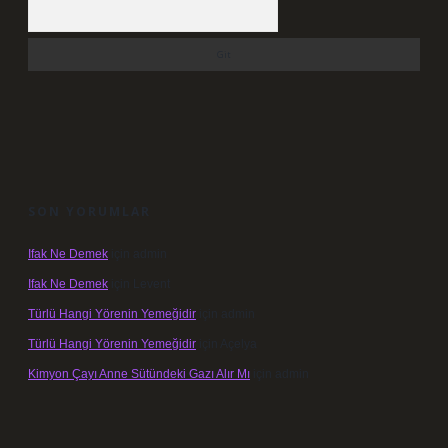
Arama
SON YORUMLAR
Ifak Ne Demek
için
admin
Ifak Ne Demek
için
Levent
Türlü Hangi Yörenin Yemeğidir
için
admin
Türlü Hangi Yörenin Yemeğidir
için
Açelya
Kimyon Çayı Anne Sütündeki Gazı Alır Mı
için
admin