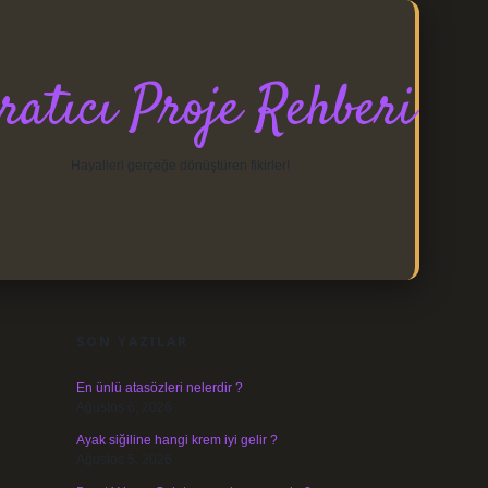
ratıcı Proje Rehberi
Hayalleri gerçeğe dönüştüren fikirler!
SIDEBAR
https://elexbett.net/
betexper.xyz
SON YAZILAR
En ünlü atasözleri nelerdir ?
Ağustos 6, 2026
Ayak siğiline hangi krem iyi gelir ?
Ağustos 5, 2026