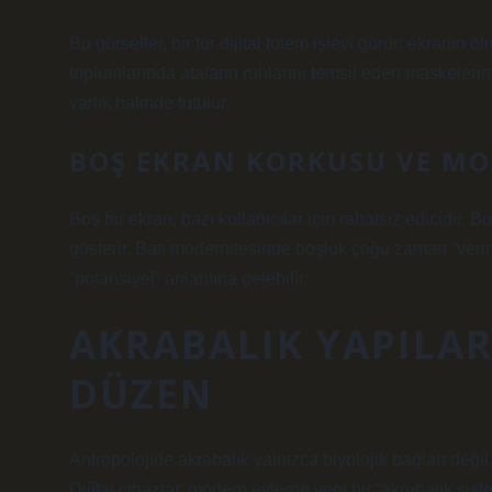
Bu görseller, bir tür dijital totem işlevi görür: ekranın ö
toplumlarında ataların ruhlarını temsil eden maskelerin ri
varlık halinde tutulur.
BOŞ EKRAN KORKUSU VE M
Boş bir ekran, bazı kullanıcılar için rahatsız edicidir. 
gösterir. Batı modernitesinde boşluk çoğu zaman “verimsi
“potansiyel” anlamına gelebilir.
AKRABALIK YAPILARI
DÜZEN
Antropolojide akrabalık yalnızca biyolojik bağları değ
Dijital cihazlar, modern evlerde yeni bir “akrabalık sistem