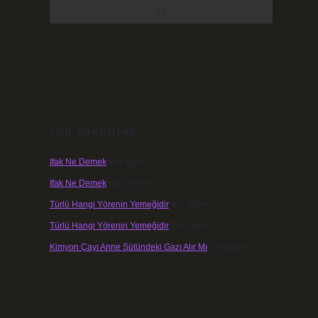
SON YORUMLAR
Ifak Ne Demek
için
admin
Ifak Ne Demek
için
Levent
Türlü Hangi Yörenin Yemeğidir
için
admin
Türlü Hangi Yörenin Yemeğidir
için
Açelya
Kimyon Çayı Anne Sütündeki Gazı Alır Mı
için
admin