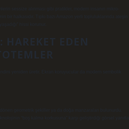
mlerin sessize alınması gibi pratikler, modern insanın mikro-
inin bir halkasıdır. Tıpkı bazı Amazon yerli topluluklarında ateşin
“yaşadığı” hissi korunur.
: HAREKET EDEN
 TOTEMLER
 kendini yeniden üretir. Ekran koruyucular da modern sembolik
 dönen geometrik şekiller ya da doğa manzaraları bulunurdu.
knolojinin “boş kalma korkusuna” karşı geliştirdiği görsel yanıtla