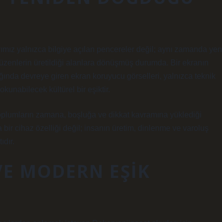
arımız yalnızca bilgiye açılan pencereler değil; aynı zamanda yen
 düzenlerin üretildiği alanlara dönüşmüş durumda. Bir ekranın
ığında devreye giren ekran koruyucu görselleri, yalnızca teknik
 okunabilecek kültürel bir eşiktir.
 toplumların zamana, boşluğa ve dikkat kavramına yüklediği
 bir cihaz özelliği değil; insanın üretim, dinlenme ve varoluş
ıdır.
 VE MODERN EŞIK