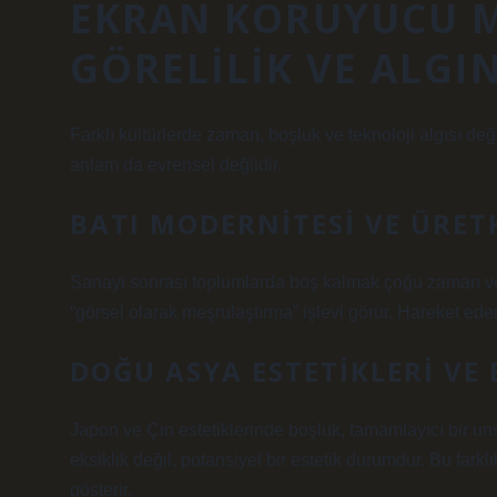
EKRAN KORUYUCU M
GÖRELILIK
VE ALGIN
Farklı kültürlerde zaman, boşluk ve teknoloji algısı d
anlam da evrensel değildir.
BATI MODERNITESI VE ÜRET
Sanayi sonrası toplumlarda boş kalmak çoğu zaman verim
“görsel olarak meşrulaştırma” işlevi görür. Hareket eden 
DOĞU ASYA ESTETIKLERI VE
Japon ve Çin estetiklerinde boşluk, tamamlayıcı bir un
eksiklik değil, potansiyel bir estetik durumdur. Bu farklılı
gösterir.