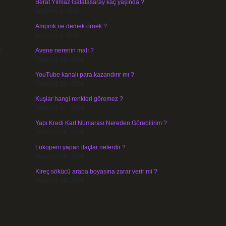
Berat Yılmaz Galatasaray kaç yaşında ?
Ağustos 4, 2026
Ampirik ne demek örnek ?
Ağustos 4, 2026
i
Avene nerenin malı ?
Temmuz 30, 2026
YouTube kanalı para kazandırır mı ?
Temmuz 29, 2026
Kuşlar hangi renkleri göremez ?
Temmuz 27, 2026
Yapı Kredi Kart Numarası Nereden Görebilirim ?
Temmuz 26, 2026
Lökopeni yapan ilaçlar nelerdir ?
Temmuz 25, 2026
Kireç sökücü araba boyasına zarar verir mi ?
Temmuz 25, 2026