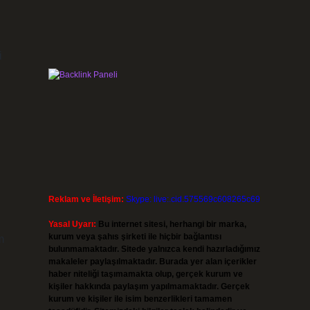
i
Reklam ve İletişim:
Skype: live:.cid.575569c608265c69
Yasal Uyarı:
Bu internet sitesi, herhangi bir marka,
kurum veya şahıs şirketi ile hiçbir bağlantısı
m
bulunmamaktadır. Sitede yalnızca kendi hazırladığımız
makaleler paylaşılmaktadır. Burada yer alan içerikler
haber niteliği taşımamakta olup, gerçek kurum ve
kişiler hakkında paylaşım yapılmamaktadır. Gerçek
kurum ve kişiler ile isim benzerlikleri tamamen