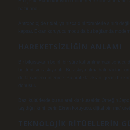
Bu içerik, Ekran koruyucu modu nedir konusunu farklı 
hazırlandı.
Antropolojide ritüel, yalnızca dini törenlerle sınırlı değ
kapsar. Ekran koruyucu modu da bu bağlamda modern bir
HAREKETSIZLIĞIN ANLAMI
Bir bilgisayarın belirli bir süre kullanılmaması sonucu
beklentisini askıya alır. Bu askıya alma hali, Victor Tu
de tamamen dinlenme. Bu aralıkta ekran, geçici bir kiml
dönüşür.
Bazı kültürlerde bu tür aralıklar kutsaldır. Örneğin Ja
taşıdığı fikrini içerir. Ekran koruyucu, dijital bir “ma” 
TEKNOLOJIK RITÜELLERIN G