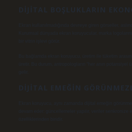
DIJITAL BOŞLUKLARIN EKO
Ekran kullanılmadığında devreye giren görseller, aslınd
Kurumsal dünyada ekran koruyucular, marka logolarını
bir vitrin işlevi görür.
Bu bağlamda ekran koruyucu, üretim ile tüketim arasınd
üretir. Bu durum, antropologların “her anın potansiyel ü
gelir.
DIJITAL EMEĞIN GÖRÜNMEZL
Ekran koruyucu, aynı zamanda dijital emeğin görünmezliğ
devam eder: güncellemeler yapılır, veriler senkronize 
özelliklerinden biridir.