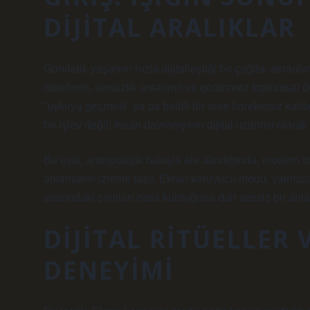
DIJITAL ARALIKLAR
Gündelik yaşamın hızla dijitalleştiği bir çağda, ekranl
ritüellerin, sessizlik anlarının ve görünmez toplumsal
“uykuya geçmesi” ya da belirli bir süre hareketsiz kald
bir işlev değil; insan davranışının dijital uzantısı olarak
Bu eşik, antropolojik bakışla ele alındığında, modern
anlamların izlerini taşır. Ekran koruyucu modu, yalnızca
arasındaki sınırları nasıl kurduğuna dair sessiz bir anlat
DIJITAL RITÜELLER
DENEYIMI