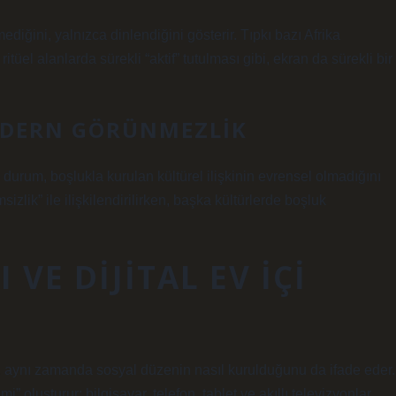
lmediğini, yalnızca dinlendiğini gösterir. Tıpkı bazı Afrika
tüel alanlarda sürekli “aktif” tutulması gibi, ekran da sürekli bir
ODERN GÖRÜNMEZLIK
Bu durum, boşlukla kurulan kültürel ilişkinin evrensel olmadığını
zlik” ile ilişkilendirilirken, başka kültürlerde boşluk
 VE DIJITAL EV İÇI
il, aynı zamanda sosyal düzenin nasıl kurulduğunu da ifade eder.
i” oluşturur: bilgisayar, telefon, tablet ve akıllı televizyonlar