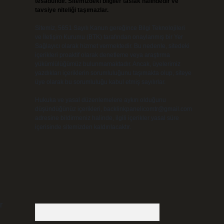
tesadüfidir. Sitemizdeki bilgiler taslak halindedir ve
tavsiye niteliği taşımazlar.
Sitemiz, 5651 Sayılı Kanun gereğince Bilgi Teknolojileri
ve İletişim Kurumu (BTK) tarafından onaylanmış bir Yer
Sağlayıcı olarak hizmet vermektedir. Bu nedenle, sitedeki
içerikleri proaktif olarak denetleme veya araştırma
yükümlülüğümüz bulunmamaktadır. Ancak, üyelerimiz
yazdıkları içeriklerin sorumluluğunu taşımakta olup, siteye
üye olarak bu sorumluluğu kabul etmiş sayılırlar.
Hukuka ve yasal düzenlemelere aykırı olduğunu
düşündüğünüz içerikleri,
backlinkpanelicomtr@gmail.com
adresine bildirmeniz halinde, ilgili içerikler yasal süre
içerisinde sitemizden kaldırılacaktır.
r
Arama