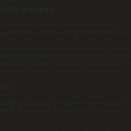
NOMIK ANLAMI
a kullanıcıyı yeniden geri çağıran birer ekonomik araçtır.
n ya da reklam mesajlarının sürekli görünür olmasını sağlayan
aki sınırları bulanıklaştırır. Çalışmama anı bile ekonomik anla
retim alanı haline gelmesi” olarak tanımladığı sürece karşılık
IĞI
ini hatırlatır. Kullanıcı aktif değilken bile sistem çalışmaya
edilir. Bu görünmez emek, modern kapitalist sistemin temel