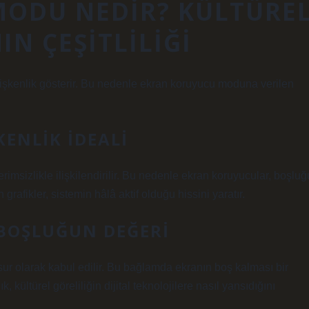
ODU NEDIR? KÜLTÜRE
IN ÇEŞITLILIĞI
eğişkenlik gösterir. Bu nedenle ekran koruyucu moduna verilen
KENLIK IDEALI
sizlikle ilişkilendirilir. Bu nedenle ekran koruyucular, boşluğ
grafikler, sistemin hâlâ aktif olduğu hissini yaratır.
 BOŞLUĞUN DEĞERI
sur olarak kabul edilir. Bu bağlamda ekranın boş kalması bir
k, kültürel göreliliğin dijital teknolojilere nasıl yansıdığını