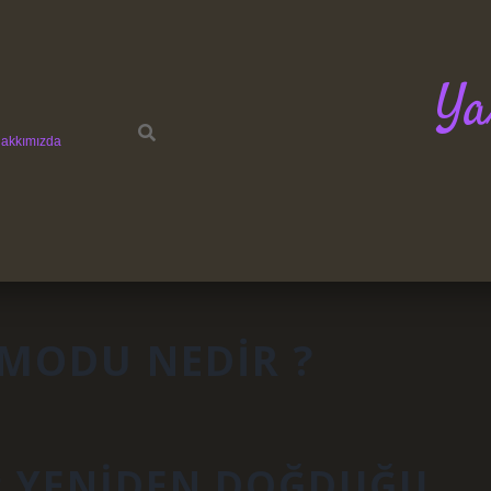
Ya
akkımızda
MODU NEDIR ?
ÜP YENIDEN DOĞDUĞU