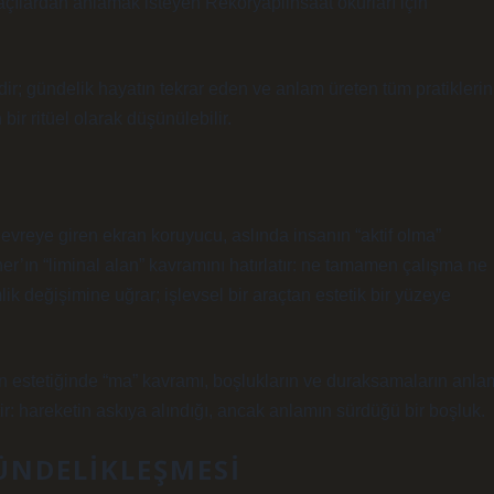
açılardan anlamak isteyen Rekoryapiinsaat okurları için
ildir; gündelik hayatın tekrar eden ve anlam üreten tüm pratiklerin
 ritüel olarak düşünülebilir.
 devreye giren ekran koruyucu, aslında insanın “aktif olma”
rner’ın “liminal alan” kavramını hatırlatır: ne tamamen çalışma ne
ik değişimine uğrar; işlevsel bir araçtan estetik bir yüzeye
pon estetiğinde “ma” kavramı, boşlukların ve duraksamaların anla
üretir: hareketin askıya alındığı, ancak anlamın sürdüğü bir boşluk.
ÜNDELIKLEŞMESI