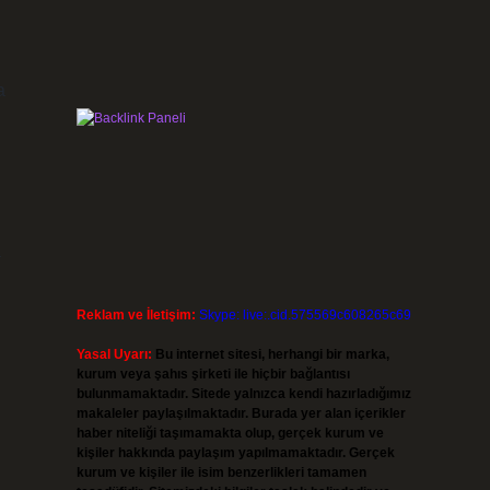
a
a
Reklam ve İletişim:
Skype: live:.cid.575569c608265c69
Yasal Uyarı:
Bu internet sitesi, herhangi bir marka,
kurum veya şahıs şirketi ile hiçbir bağlantısı
bulunmamaktadır. Sitede yalnızca kendi hazırladığımız
makaleler paylaşılmaktadır. Burada yer alan içerikler
haber niteliği taşımamakta olup, gerçek kurum ve
kişiler hakkında paylaşım yapılmamaktadır. Gerçek
kurum ve kişiler ile isim benzerlikleri tamamen