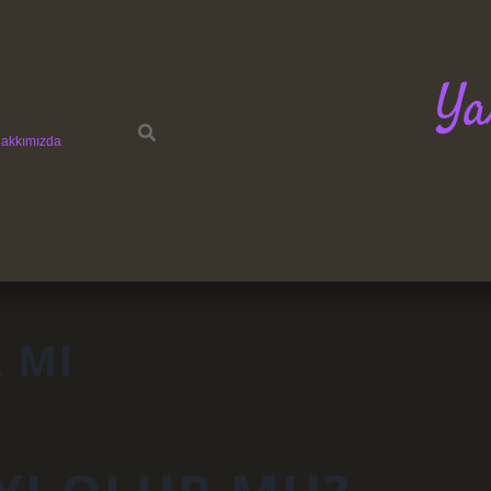
Ya
akkımızda
R MI