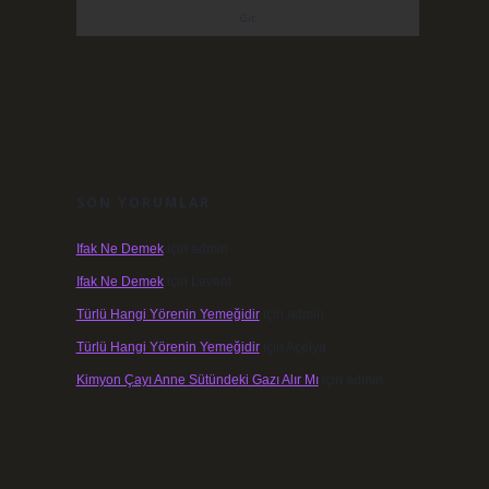
SON YORUMLAR
Ifak Ne Demek
için
admin
Ifak Ne Demek
için
Levent
Türlü Hangi Yörenin Yemeğidir
için
admin
Türlü Hangi Yörenin Yemeğidir
için
Açelya
Kimyon Çayı Anne Sütündeki Gazı Alır Mı
için
admin