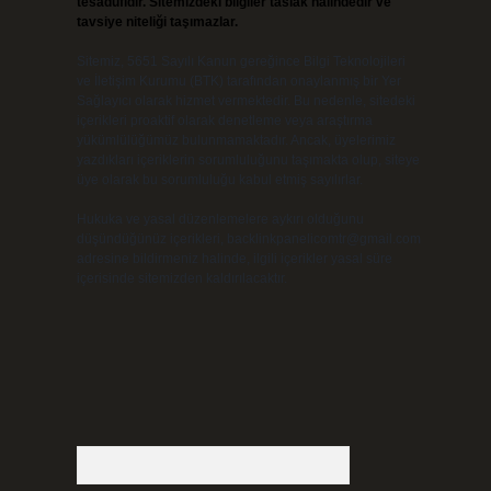
tesadüfidir. Sitemizdeki bilgiler taslak halindedir ve
tavsiye niteliği taşımazlar.
Sitemiz, 5651 Sayılı Kanun gereğince Bilgi Teknolojileri
ve İletişim Kurumu (BTK) tarafından onaylanmış bir Yer
Sağlayıcı olarak hizmet vermektedir. Bu nedenle, sitedeki
içerikleri proaktif olarak denetleme veya araştırma
yükümlülüğümüz bulunmamaktadır. Ancak, üyelerimiz
yazdıkları içeriklerin sorumluluğunu taşımakta olup, siteye
üye olarak bu sorumluluğu kabul etmiş sayılırlar.
Hukuka ve yasal düzenlemelere aykırı olduğunu
düşündüğünüz içerikleri,
backlinkpanelicomtr@gmail.com
adresine bildirmeniz halinde, ilgili içerikler yasal süre
içerisinde sitemizden kaldırılacaktır.
Arama