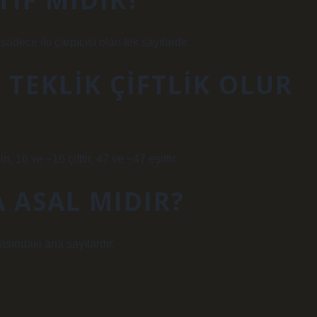
 sadece iki çarpıcısı olan tek sayılardır.
 TEKLIK ÇIFTLIK OLUR
in, 16 ve −16 çifttir, 47 ve −47 eşittir.
A ASAL MIDIR?
asındaki ana sayılardır.