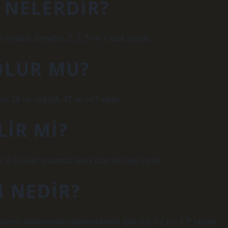
 NELERDIR?
 kendisi. Örneğin, 2, 3, 5 ve 7 asal sayıdır.
 OLUR MU?
in, 16 ve –16 çift, 47 ve –47 eşittir.
LIR MI?
 0 ila yedi arasında eksik olan bir sayı vardır.
I NEDIR?
ının ilerlemesini listelemektedir. İşte m p = 2 p – 1 P tabanı