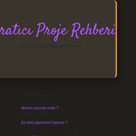
ratıcı Proje Rehberi
Hayalleri gerçeğe dönüştüren fikirler!
SIDEBAR
https://elexbett.net/
betexper.xyz
SON YAZILAR
Morton parmak nedir ?
Ağustos 8, 2026
En ünlü atasözleri nelerdir ?
Ağustos 6, 2026