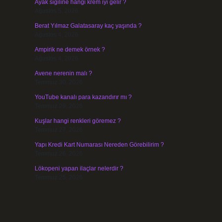
Ayak siğiline hangi krem iyi gelir ?
Ağustos 5, 2026
Berat Yılmaz Galatasaray kaç yaşında ?
Ağustos 4, 2026
Ampirik ne demek örnek ?
Ağustos 4, 2026
Avene nerenin malı ?
Temmuz 30, 2026
YouTube kanalı para kazandırır mı ?
Temmuz 29, 2026
Kuşlar hangi renkleri göremez ?
Temmuz 27, 2026
Yapı Kredi Kart Numarası Nereden Görebilirim ?
Temmuz 26, 2026
Lökopeni yapan ilaçlar nelerdir ?
Temmuz 25, 2026