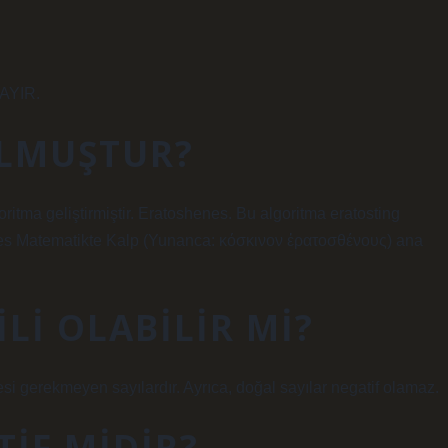
HAYIR.
ULMUŞTUR?
lgoritma geliştirmiştir. Eratoshenes. Bu algoritma eratosting
thenes Matematikte Kalp (Yunanca: κόσκινον ἐρατοσθένους) ana
LI OLABILIR MI?
esi gerekmeyen sayılardır. Ayrıca, doğal sayılar negatif olamaz.
TIF MIDIR?