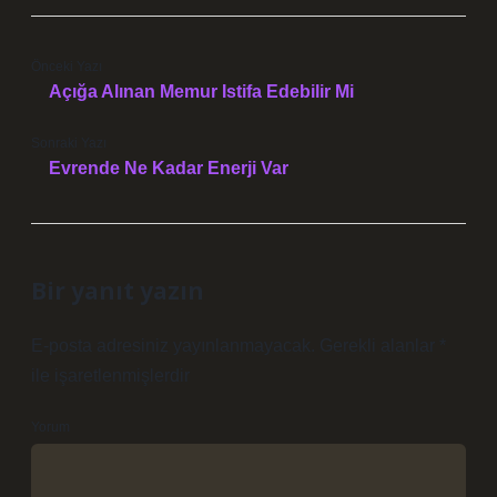
Önceki Yazı
Açığa Alınan Memur Istifa Edebilir Mi
Sonraki Yazı
Evrende Ne Kadar Enerji Var
Bir yanıt yazın
E-posta adresiniz yayınlanmayacak.
Gerekli alanlar
*
ile işaretlenmişlerdir
Yorum