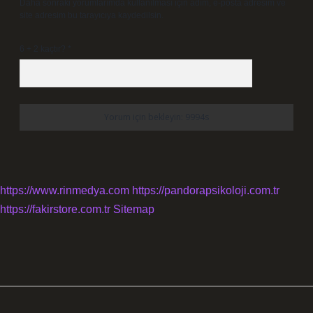
Daha sonraki yorumlarımda kullanılması için adım, e-posta adresim ve
site adresim bu tarayıcıya kaydedilsin.
6 + 2 kaçtır?
*
https://www.rinmedya.com
https://pandorapsikoloji.com.tr
https://fakirstore.com.tr
Sitemap