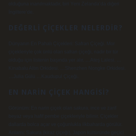
olduğuna inanılmaktadır, biri Yeni Zelanda’da diğeri
İngiltere’de.
DEĞERLI ÇIÇEKLER NELERDIR?
Dünyanın En Pahalı Çiçekleri: Safran Çiçeği. Mor
çiçekleriyle çok ünlü olan safran çiçeği, nadir bir tür
olduğu için listenin başında yer alır. …Ateş Lalesi. …
Kinabalu Altın Orkidesi. …Shenzhen Nongke Orkidesi.
…Julia Gülü …Kaudupul Çiçeği.
EN NARIN ÇIÇEK HANGISI?
Görünüm: En narin çiçek olan sakura, ince ve zarif
beyaz veya hafif pembe çiçekleriyle bilinir. Çiçekler
dallarda bolca açar ve çoğunlukla ilkbaharda görülür.
Anlamı: Sakura (kiraz çiçeği), Japon kültüründe geçici