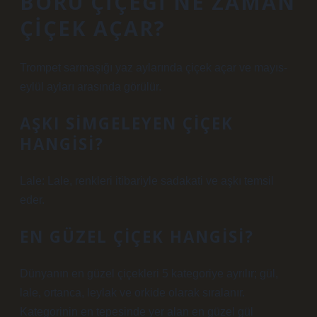
BORU ÇIÇEĞI NE ZAMAN
ÇIÇEK AÇAR?
Trompet sarmaşığı yaz aylarında çiçek açar ve mayıs-
eylül ayları arasında görülür.
AŞKI SIMGELEYEN ÇIÇEK
HANGISI?
Lale: Lale, renkleri itibariyle sadakati ve aşkı temsil
eder.
EN GÜZEL ÇIÇEK HANGISI?
Dünyanın en güzel çiçekleri 5 kategoriye ayrılır; gül,
lale, ortanca, leylak ve orkide olarak sıralanır.
Kategorinin en tepesinde yer alan en güzel gül