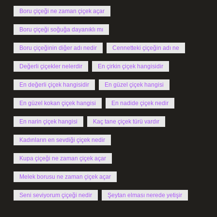
Boru çiçeği ne zaman çiçek açar
Boru çiçeği soğuğa dayanıklı mı
Boru çiçeğinin diğer adı nedir
Cennetteki çiçeğin adı ne
Değerli çiçekler nelerdir
En çirkin çiçek hangisidir
En değerli çiçek hangisidir
En güzel çiçek hangisi
En güzel kokan çiçek hangisi
En nadide çiçek nedir
En narin çiçek hangisi
Kaç tane çiçek türü vardır
Kadınların en sevdiği çiçek nedir
Kupa çiçeği ne zaman çiçek açar
Melek borusu ne zaman çiçek açar
Seni seviyorum çiçeği nedir
Şeytan elması nerede yetişir