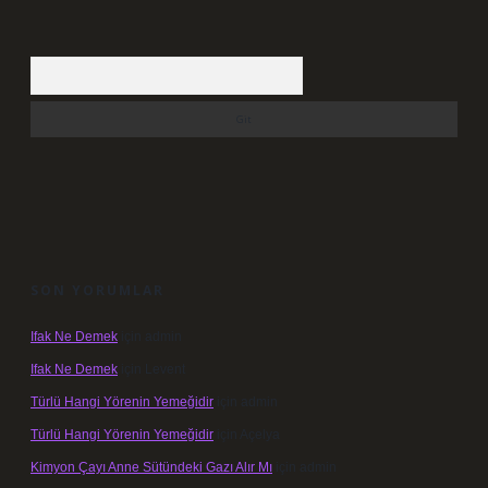
Arama
SON YORUMLAR
Ifak Ne Demek
için
admin
Ifak Ne Demek
için
Levent
Türlü Hangi Yörenin Yemeğidir
için
admin
Türlü Hangi Yörenin Yemeğidir
için
Açelya
Kimyon Çayı Anne Sütündeki Gazı Alır Mı
için
admin