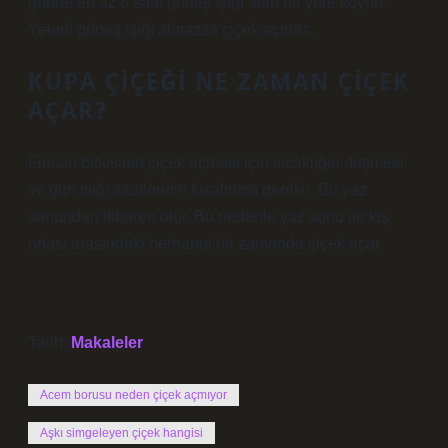
günde en az 6 saat güneş ışığı alan bir yere koyun.
Yeterli güneş ışığı almazsa çiçek açmaz.
KUPA ÇIÇEĞI NE ZAMAN ÇIÇEK
AÇAR?
Fincan bitkisinin çiçek açması için sıcaklığın düşmesi
ve gün ışığı saatlerinin kısalması gerekir. Bu yaz
sonundan itibaren olur. Bu nedenle yaz sonu ile kış
ortası arasındaki herhangi bir zamanda çiçek açar.
Tarih:
Makaleler
Acem borusu neden çiçek açmıyor
Aşkı simgeleyen çiçek hangisi