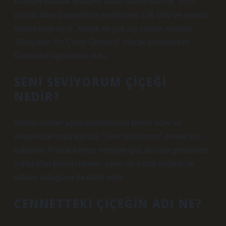
Kraliyet Botanik Bahçesi’ndeki araştırmacılar, 2020
yılında dünya genelinde keşfedilen 156 bitki ve mantar
türüne isim verdi. Ancak en çok ilgi çeken, resmen
“Dünyanın En Çirkin Orkidesi” olarak adlandırılan
Gastrodia agnicellus oldu.
SENI SEVIYORUM ÇIÇEĞI
NEDIR?
Kırmızı laleler aşkın yansımasını temsil eder ve
sevgilinize veya eşinize “Seni seviyorum” demek için
kullanılır. Parlak kırmızı rengiyle göz alıcı bir görünüme
sahip olan kırmızı laleler, aşkın ne kadar değerli ve
tutkulu olduğunu da ifade eder.
CENNETTEKI ÇIÇEĞIN ADI NE?