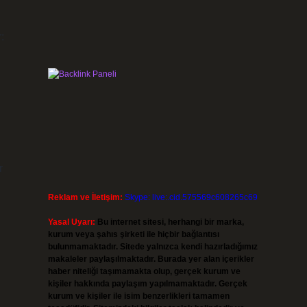
r
Reklam ve İletişim:
Skype: live:.cid.575569c608265c69
Yasal Uyarı:
Bu internet sitesi, herhangi bir marka,
kurum veya şahıs şirketi ile hiçbir bağlantısı
bulunmamaktadır. Sitede yalnızca kendi hazırladığımız
makaleler paylaşılmaktadır. Burada yer alan içerikler
haber niteliği taşımamakta olup, gerçek kurum ve
kişiler hakkında paylaşım yapılmamaktadır. Gerçek
kurum ve kişiler ile isim benzerlikleri tamamen