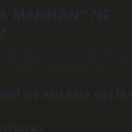
A MENNAN” NE
?
ına gelir. #Mennan; Çok #iHsan, in’am ve #ikram. #Deyyan;
aklaşan kişidir. #Mamazan Fasten #Allah Allah’tan bir iltifattır.
dan uzaklaşıyor … Instagram iftahakademiinstram
SMI NE ANLAMA GELIR
 DEMEK?