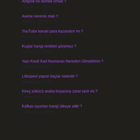
Ampirik ne demek örnek ?
Ağustos 4, 2026
Avene nerenin malı ?
Temmuz 30, 2026
YouTube kanalı para kazandırır mı ?
Temmuz 29, 2026
Kuşlar hangi renkleri göremez ?
Temmuz 27, 2026
Yapı Kredi Kart Numarası Nereden Görebilirim ?
Temmuz 26, 2026
Lökopeni yapan ilaçlar nelerdir ?
Temmuz 25, 2026
Kireç sökücü araba boyasına zarar verir mi ?
?
Temmuz 25, 2026
Kafkas oyunları hangi ülkeye aittir ?
Temmuz 23, 2026