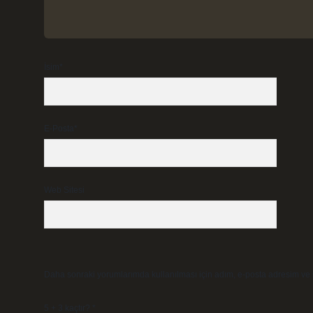
İsim*
E-Posta*
Web Sitesi
Daha sonraki yorumlarımda kullanılması için adım, e-posta adresim ve s
5 + 3 kaçtır?
*