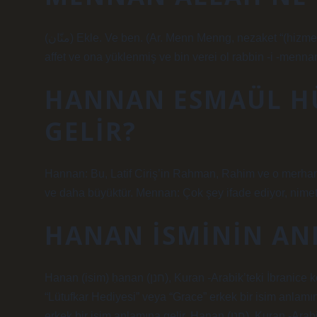
(منّان) Ekle. Ve ben. (Ar. Menn Menng, nezaket “(hizmetkarlarına sınırsız nî yöntemleri veren, sınırsız kalite ve ödül verir:
affet ve ona yüklenmiş ve bin verei ol rabbin -i -menna
HANNAN ESMAÜL H
GELIR?
Hannan: Bu, Latif Ciriş’in Rahman, Rahim ve o merhame
ve daha büyüktür. Mennan: Çok şey ifade ediyor, nimet
HANAN ISMININ AN
Hanan (isim) ḥanan (חנן), Kuran -Arabik’teki İbranice kökeninin bir adıdır (bkz. Filistin Khan). İbranice, “Lütufkar”,
“Lütufkar Hediyesi” veya “Grace” erkek bir isim anlamına
erkek bir isim anlamına gelir. Ḥanan (חנן), Kuran -Arabik’teki İbranice kökeninin bir adıdır (bkz. Filistin Khan). İbranice,