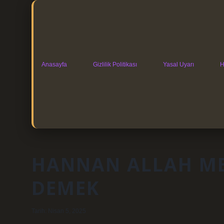
Anasayfa
Gizlilik Politikası
Yasal Uyarı
H
HANNAN ALLAH M
DEMEK
Tarih: Nisan 5, 2025