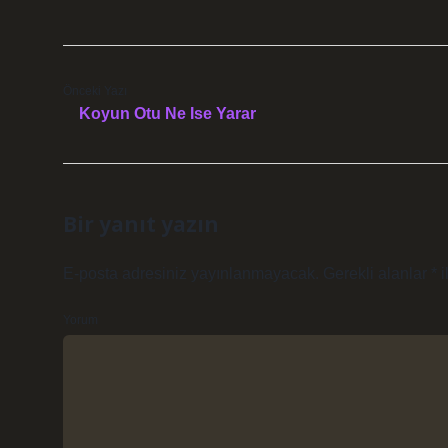
Önceki Yazı
Koyun Otu Ne Ise Yarar
Bir yanıt yazın
E-posta adresiniz yayınlanmayacak.
Gerekli alanlar
*
i
Yorum