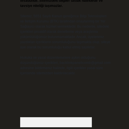
tesadüfidir. Sitemizdeki bilgiler taslak halindedir ve
tavsiye niteliği taşımazlar.
Sitemiz, 5651 Sayılı Kanun gereğince Bilgi Teknolojileri
ve İletişim Kurumu (BTK) tarafından onaylanmış bir Yer
Sağlayıcı olarak hizmet vermektedir. Bu nedenle, sitedeki
içerikleri proaktif olarak denetleme veya araştırma
yükümlülüğümüz bulunmamaktadır. Ancak, üyelerimiz
yazdıkları içeriklerin sorumluluğunu taşımakta olup, siteye
üye olarak bu sorumluluğu kabul etmiş sayılırlar.
Hukuka ve yasal düzenlemelere aykırı olduğunu
düşündüğünüz içerikleri,
backlinkpanelicomtr@gmail.com
adresine bildirmeniz halinde, ilgili içerikler yasal süre
içerisinde sitemizden kaldırılacaktır.
Arama