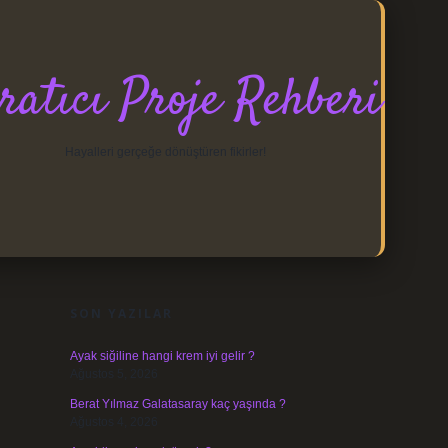
ratıcı Proje Rehberi
Hayalleri gerçeğe dönüştüren fikirler!
SIDEBAR
https://elexbett.net/
betexper.xyz
SON YAZILAR
Ayak siğiline hangi krem iyi gelir ?
Ağustos 5, 2026
Berat Yılmaz Galatasaray kaç yaşında ?
Ağustos 4, 2026