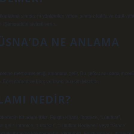
n (Şemseddin sivâsî) verin.
ÜSNA’DA NE ANLAMA
tine merhamet ettiği anlamına gelir. Bu şefkat adı daha incedi
. Eğer cömert ve borç verirsek, bu isim Mazhar.
LAMI NEDIR?
 gelir. İbranice, “Lütufkar”, “Lütufkar Hediyesi” veya “Grace”