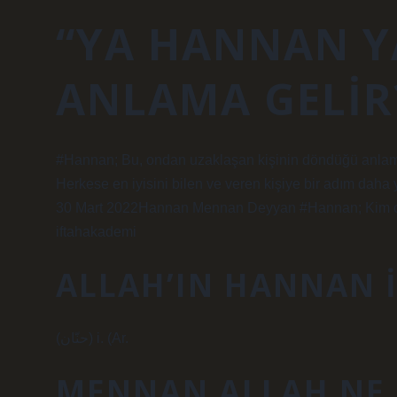
“YA HANNAN Y
ANLAMA GELIR
#Hannan; Bu, ondan uzaklaşan kişinin döndüğü anlam
Herkese en iyisini bilen ve veren kişiye bir adım daha y
30 Mart 2022Hannan Mennan Deyyan #Hannan; Kim on
iftahakademi
ALLAH’IN HANNAN I
(ﺣﻨّﺎﻥ) i. (Ar.
MENNAN ALLAH NE