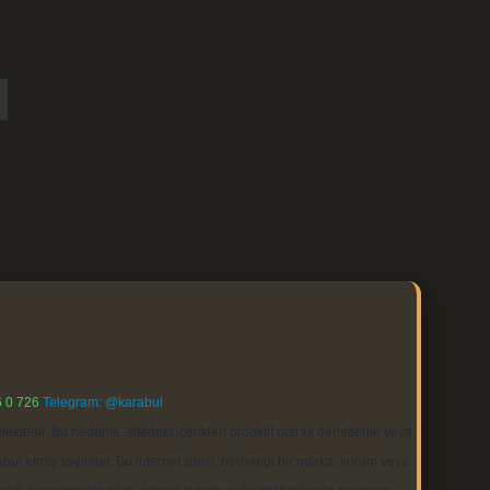
 0 726
Telegram: @karabul
ektedir. Bu nedenle, sitedeki içerikleri proaktif olarak denetleme veya
 etmiş sayılırlar. Bu internet sitesi, herhangi bir marka, kurum veya