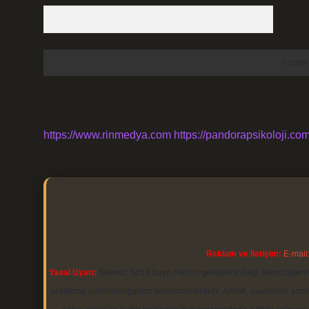
https://www.rinmedya.com
https://pandorapsikoloji.com
Reklam ve İletişim:
E-mail
Yasal Uyarı:
Sitemiz, 5651 Sayılı Kanun gereğince Bilgi Teknolojileri 
araştırma yükümlülüğümüz bulunmamaktadır. Ancak, üyelerimiz yazdıkla