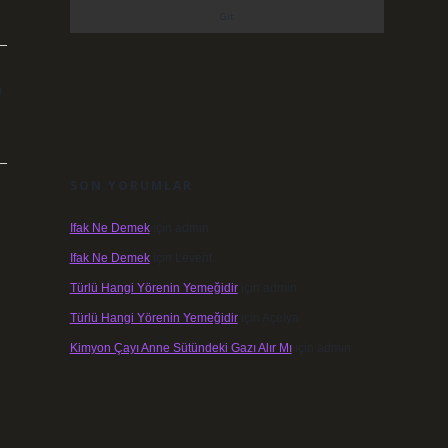
ı
SON YORUMLAR
Ifak Ne Demek
için
admin
Ifak Ne Demek
için
Levent
Türlü Hangi Yörenin Yemeğidir
için
admin
Türlü Hangi Yörenin Yemeğidir
için
Açelya
Kimyon Çayı Anne Sütündeki Gazı Alır Mı
için
admin