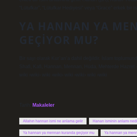
“Lütufkar”, “Lütufkar Hediyesi” veya “Grace” erkek bir i
YA HANNAN YA ME
GEÇIYOR MU?
Bir sayı olarak Kur’an’a dahil değildir. İslam toplumund
Shafi, Kafi, Hannan, Mennan, Hüda, Mehterde Hazret -i Y
wiki ›wiki› wiki ›wiki› wiki ›wiki› wiki ›wiki
Tarih:
Makaleler
Allahın hannan ismi ne anlama gelir
Hanan isminin anlamı nedi
Ya hannan ya mennan kuranda geçiyor mu
Ya hannan ya menn