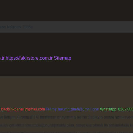
.tr
https://fakirstore.com.tr
Sitemap
:
backlinkpaneli@gmail.com
Teams:
forumhizmeti@gmail.com
Whatsapp: 0262 606
ve İletişim Kurumu (BTK) tarafından onaylanmış bir Yer Sağlayıcı olarak hizmet verm
rı içeriklerin sorumluluğunu taşımakta olup, siteye üye olarak bu sorumluluğu kabul