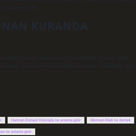
sim anlamına gelir.
NNAN KURANDA
a, Allah’ın isimleri sadece bu 99 isim değildir. Teze ek olarak,
ezdan, Yunus emre şiirleri Allah’ın isimleri – wikipedivi ›wiki›
r
Hannan Esmaül Hüsnada ne anlama gelir
Mennan Allah ne demek
an ne anlama gelir