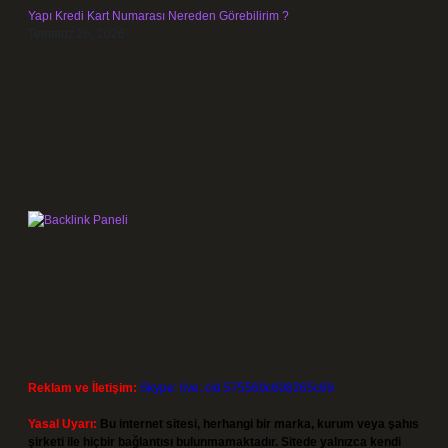
Yapı Kredi Kart Numarası Nereden Görebilirim ?
Temmuz 26, 2026
Reklam ve İletişim:
Skype: live:.cid.575569c608265c69
Yasal Uyarı:
Bu internet sitesi, herhangi bir marka, kurum veya şahıs
şirketi ile hiçbir bağlantısı bulunmamaktadır. Sitede yalnızca kendi