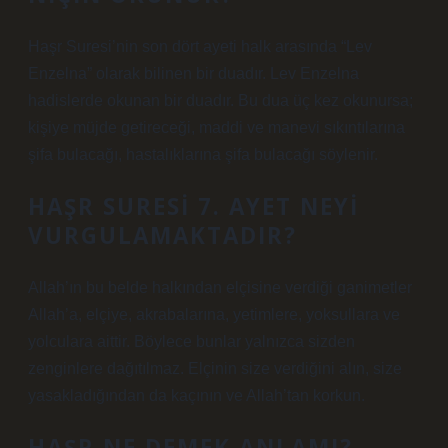
Haşr Suresi’nin son dört ayeti halk arasında “Lev
Enzelna” olarak bilinen bir duadır. Lev Enzelna
hadislerde okunan bir duadır. Bu dua üç kez okunursa;
kişiye müjde getireceği, maddi ve manevi sıkıntılarına
şifa bulacağı, hastalıklarına şifa bulacağı söylenir.
HAŞR SURESI 7. AYET NEYI
VURGULAMAKTADIR?
Allah’ın bu belde halkından elçisine verdiği ganimetler
Allah’a, elçiye, akrabalarına, yetimlere, yoksullara ve
yolculara aittir. Böylece bunlar yalnızca sizden
zenginlere dağıtılmaz. Elçinin size verdiğini alın, size
yasakladığından da kaçının ve Allah’tan korkun.
HAŞR NE DEMEK ANLAMI?