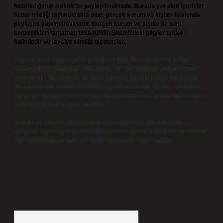
hazırladığımız makaleler paylaşılmaktadır. Burada yer alan içerikler
haber niteliği taşımamakta olup, gerçek kurum ve kişiler hakkında
paylaşım yapılmamaktadır. Gerçek kurum ve kişiler ile isim
benzerlikleri tamamen tesadüfidir. Sitemizdeki bilgiler taslak
halindedir ve tavsiye niteliği taşımazlar.
Sitemiz, 5651 Sayılı Kanun gereğince Bilgi Teknolojileri ve İletişim
Kurumu (BTK) tarafından onaylanmış bir Yer Sağlayıcı olarak hizmet
vermektedir. Bu nedenle, sitedeki içerikleri proaktif olarak denetleme
veya araştırma yükümlülüğümüz bulunmamaktadır. Ancak, üyelerimiz
yazdıkları içeriklerin sorumluluğunu taşımakta olup, siteye üye olarak bu
sorumluluğu kabul etmiş sayılırlar.
Hukuka ve yasal düzenlemelere aykırı olduğunu düşündüğünüz
içerikleri,
backlinkpanelicomtr@gmail.com
adresine bildirmeniz halinde,
ilgili içerikler yasal süre içerisinde sitemizden kaldırılacaktır.
Arama