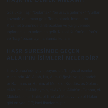
Sözlükte Haşr, “toplamak”, “bir araya getirmek”, “yurttan
kovmak” anlamına gelir. Terim olarak, insanların
Kıyamet Günü’nde diriltilecekleri ve yargı yerinde
toplanacakları anlamına gelir. Kutsal Kur’an’da, “ba’s”
ve “haşr” bazen aynı anlamda kullanılır.
HAŞR SURESINDE GEÇEN
ALLAH’IN ISIMLERI NELERDIR?
Haşr Suresi’nde şöyle buyurulur: “En güzel isimler
Allah’ındır.”48; Allah, Hu, Âlimu’l-ğaybi ve’ş-şehadeh,
er-Rahman, er-Rahîm, el-Melik, el-Kuddûs, es-Selam,
el-Mü’min, el-Müheymin, el-Azîz, el Allah’ın -Cebbar, el-
Mütekebbir, el-Halik, el-Bari’, el-Musavvir ve el-Hakim
gibi on yedi (17) ismi listelenmiştir.