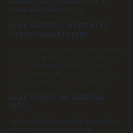
başlayacaktır. İsrafil ayrıca trompeti üflediği için
“Trompet Meleği” olarak da anılmıştır.
HAŞR SURESI 7. AYET NEYI
VURGULAMAKTADIR?
Allah’ın bu belde halkından elçisine verdiği ganimetler
Allah’a, elçiye, akrabalarına, yetimlere, yoksullara ve
yolculara aittir. Böylece bunlar yalnızca sizden
zenginlere dağıtılmaz. Elçinin size verdiğini alın, size
yasakladığından da kaçının ve Allah’tan korkun.
HAŞR SURESI NE ÜZERINE
INDI?
Haşr Suresi’nde Allah’ın azametinin sosyal adalet ve
refahı yaymak için kullanılması gerektiği,