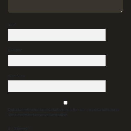
İsim*
E-Posta*
Web Sitesi
Daha sonraki yorumlarımda kullanılması için adım, e-posta adresim ve
site adresim bu tarayıcıya kaydedilsin.
6 + 2 kaçtır?
*