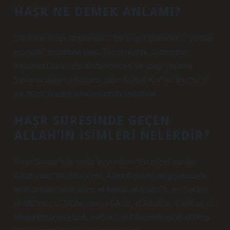
HAŞR NE DEMEK ANLAMI?
Sözlükte Haşr, “toplamak”, “bir araya getirmek”, “yurttan
kovmak” anlamına gelir. Terim olarak, insanların
Kıyamet Günü’nde diriltilecekleri ve yargı yerinde
toplanacakları anlamına gelir. Kutsal Kur’an’da, “ba’s”
ve “haşr” bazen aynı anlamda kullanılır.
HAŞR SURESINDE GEÇEN
ALLAH’IN ISIMLERI NELERDIR?
Haşr Suresi’nde şöyle buyurulur: “En güzel isimler
Allah’ındır.”48; Allah, Hu, Âlimu’l-ğaybi ve’ş-şehadeh,
er-Rahman, er-Rahîm, el-Melik, el-Kuddûs, es-Selam,
el-Mü’min, el-Müheymin, el-Azîz, el Allah’ın -Cebbar, el-
Mütekebbir, el-Halik, el-Bari’, el-Musavvir ve el-Hakim