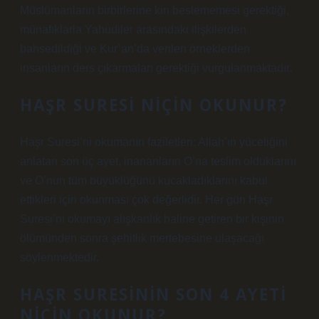
Müslümanların birbirlerine kin beslememesi gerektiği,
münafıklarla Yahudiler arasındaki ilişkilerden
bahsedildiği ve Kur’an’da verilen örneklerden
insanların ders çıkarmaları gerektiği vurgulanmaktadır.
HAŞR SURESI NIÇIN OKUNUR?
Haşr Suresi’ni okumanın faziletleri: Allah’ın yüceliğini
anlatan son üç ayet, inananların O’na teslim olduklarını
ve O’nun tüm büyüklüğünü kucakladıklarını kabul
ettikleri için okunması çok değerlidir. Her gün Haşr
Suresi’ni okumayı alışkanlık haline getiren bir kişinin
ölümünden sonra şehitlik mertebesine ulaşacağı
söylenmektedir.
HAŞR SURESININ SON 4 AYETI
NIÇIN OKUNUR?