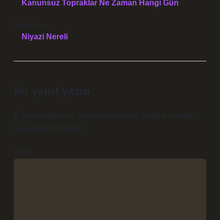
Kanunsuz Topraklar Ne Zaman Hangi Gün
Sonraki Yazı
Niyazi Nereli
Bir yanıt yazın
E-posta adresiniz yayınlanmayacak.
Gerekli alanlar
*
ile işaretlenmişlerdir
Yorum