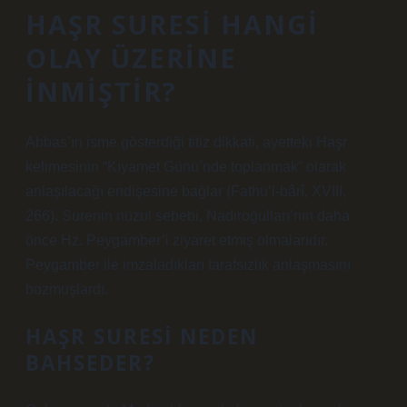
HAŞR SURESI HANGI
OLAY ÜZERINE
INMIŞTIR?
Abbas’ın isme gösterdiği titiz dikkati, ayetteki Haşr
kelimesinin “Kıyamet Günü’nde toplanmak” olarak
anlaşılacağı endişesine bağlar (Fatḥu’l-bârî, XVIII,
266). Surenin nüzul sebebi, Nadiroğulları’nın daha
önce Hz. Peygamber’i ziyaret etmiş olmalarıdır.
Peygamber ile imzaladıkları tarafsızlık anlaşmasını
bozmuşlardı.
HAŞR SURESI NEDEN
BAHSEDER?