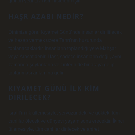
gibi on yedi (17) ismi listelenmiştir.
HAŞR AZABI NEDIR?
Dinimize göre, Kıyamet Günü’nde insanlar diriltilecek
ve hesap vermek üzere Tanrı’nın huzurunda
toplanacaklardır. İnsanların toplandığı yere Mahşar
veya Arasat denir. Haşr, sadece insanların değil, aynı
zamanda şeytanların ve cinlerin de bir araya gelip
toplanması anlamına gelir.
KIYAMET GÜNÜ ILK KIM
DIRILECEK?
İsrafil’in ilk üflemesiyle, yeryüzündeki ve gökteki tüm
canlılar ölecek ve dünyevi yaşam sona erecektir. İkinci
üflemesiyle, tüm canlılar dirilecek ve ahiret