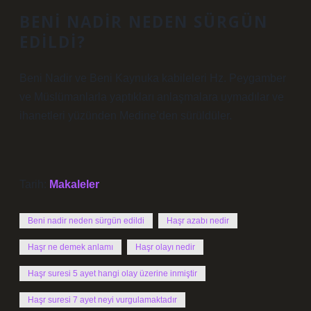
BENI NADIR NEDEN SÜRGÜN
EDILDI?
Beni Nadir ve Beni Kaynuka kabileleri Hz. Peygamber
ve Müslümanlarla yaptıkları anlaşmalara uymadılar ve
ihanetleri yüzünden Medine’den sürüldüler.
Tarih:
Makaleler
Beni nadir neden sürgün edildi
Haşr azabı nedir
Haşr ne demek anlamı
Haşr olayı nedir
Haşr suresi 5 ayet hangi olay üzerine inmiştir
Haşr suresi 7 ayet neyi vurgulamaktadır