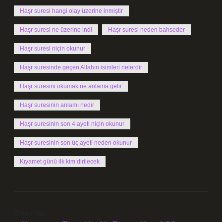
Haşr suresi hangi olay üzerine inmiştir
Haşr suresi ne üzerine indi
Haşr suresi neden bahseder
Haşr suresi niçin okunur
Haşr suresinde geçen Allahın isimleri nelerdir
Haşr suresini okumak ne anlama gelir
Haşr suresinin anlamı nedir
Haşr suresinin son 4 ayeti niçin okunur
Haşr suresinin son üç ayeti neden okunur
Kıyamet günü ilk kim dirilecek
Önceki Yazı