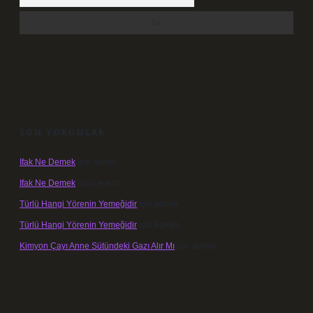
SON YORUMLAR
Ifak Ne Demek
için
admin
Ifak Ne Demek
için
Levent
Türlü Hangi Yörenin Yemeğidir
için
admin
Türlü Hangi Yörenin Yemeğidir
için
Açelya
Kimyon Çayı Anne Sütündeki Gazı Alır Mı
için
admin