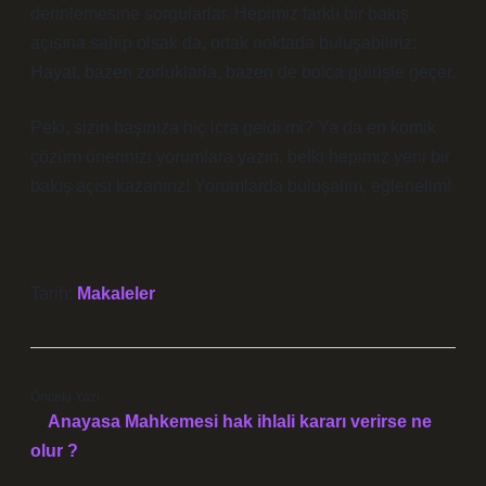
derinlemesine sorgularlar. Hepimiz farklı bir bakış
açısına sahip olsak da, ortak noktada buluşabiliriz:
Hayat, bazen zorluklarla, bazen de bolca gülüşle geçer.
Peki, sizin başınıza hiç icra geldi mi? Ya da en komik
çözüm önerinizi yorumlara yazın, belki hepimiz yeni bir
bakış açısı kazanırız! Yorumlarda buluşalım, eğlenelim!
Tarih:
Makaleler
Önceki Yazı
Anayasa Mahkemesi hak ihlali kararı verirse ne
olur ?