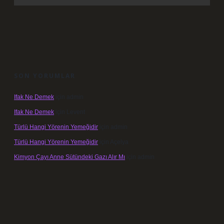
SON YORUMLAR
Ifak Ne Demek
için
admin
Ifak Ne Demek
için
Levent
Türlü Hangi Yörenin Yemeğidir
için
admin
Türlü Hangi Yörenin Yemeğidir
için
Açelya
Kimyon Çayı Anne Sütündeki Gazı Alır Mı
için
admin