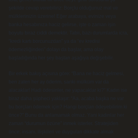
şekilde cevap verebiliriz: Borçlu olduğunuz mal ve
mülklerinizin üzerine! Eğer arabaya, evinize veya
banka hesabınıza haciz gelirse, işte o zaman işin
boyutu biraz ciddi demektir. Tabii, bazı durumlarda icra,
“kredi kartı borcunuzdan” ya da “ev kredisi
ödemezliğinden” dolayı da başlar, ama olay
başladığında her şey baştan aşağıya değişebilir.
Bir erkek bakış açısına göre: “Bana ne haciz gelmesi,
ben zaten her ay öderim, sanki mülküm var da
alacaklar! Hadi ödesinler, ne yapacaklar ki?” Kadın ise
biraz daha şüpheci yaklaşır: “Aa, acaba başka ne var
bu borçları ödemek için? Hangi borçları ödeyebilirim ki
önce?” Bunu da anlamamak olmaz. Yani kadınlar her
zaman “durumun özüne” inmek isterler. Stratejiden
önce; insanı, ilişkileri ve duyguları dikkate almak