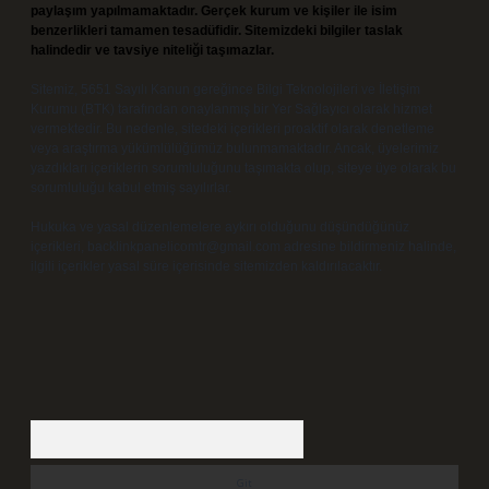
paylaşım yapılmamaktadır. Gerçek kurum ve kişiler ile isim
benzerlikleri tamamen tesadüfidir. Sitemizdeki bilgiler taslak
halindedir ve tavsiye niteliği taşımazlar.
Sitemiz, 5651 Sayılı Kanun gereğince Bilgi Teknolojileri ve İletişim
Kurumu (BTK) tarafından onaylanmış bir Yer Sağlayıcı olarak hizmet
vermektedir. Bu nedenle, sitedeki içerikleri proaktif olarak denetleme
veya araştırma yükümlülüğümüz bulunmamaktadır. Ancak, üyelerimiz
yazdıkları içeriklerin sorumluluğunu taşımakta olup, siteye üye olarak bu
sorumluluğu kabul etmiş sayılırlar.
Hukuka ve yasal düzenlemelere aykırı olduğunu düşündüğünüz
içerikleri,
backlinkpanelicomtr@gmail.com
adresine bildirmeniz halinde,
ilgili içerikler yasal süre içerisinde sitemizden kaldırılacaktır.
Arama