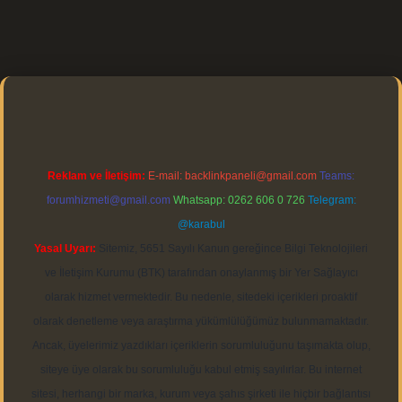
https://elexbett.net/
betexper.xyz
Reklam ve İletişim:
E-mail:
backlinkpaneli@gmail.com
Teams:
forumhizmeti@gmail.com
Whatsapp: 0262 606 0 726
Telegram:
@karabul
Yasal Uyarı:
Sitemiz, 5651 Sayılı Kanun gereğince Bilgi Teknolojileri
ve İletişim Kurumu (BTK) tarafından onaylanmış bir Yer Sağlayıcı
olarak hizmet vermektedir. Bu nedenle, sitedeki içerikleri proaktif
olarak denetleme veya araştırma yükümlülüğümüz bulunmamaktadır.
Ancak, üyelerimiz yazdıkları içeriklerin sorumluluğunu taşımakta olup,
siteye üye olarak bu sorumluluğu kabul etmiş sayılırlar. Bu internet
sitesi, herhangi bir marka, kurum veya şahıs şirketi ile hiçbir bağlantısı