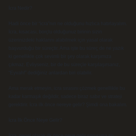
İcra Nedir?
Hadi önce bir “icra”nın ne olduğunu hızlıca hatırlayalım.
İcra, kısacası, borçlu olduğunuz birinin sizin
üzerinizdeki haklarını alabilmek için yasal olarak
başvurduğu bir süreçtir. Ama işte bu süreç de ne yazık
ki genellikle çok sevimli bir şey olarak karşımıza
çıkmaz. Evliyseniz, bir de bu süreçle karşılaşırsanız,
“Eyvah!” dediğiniz anlardan biri olabilir.
Ama merak etmeyin, icra sırasını çözmek genellikle bu
kadar karmaşık değildir, sadece biraz sabır ve strateji
gerektirir. İcra ilk önce nereye gelir? Şimdi ona bakalım.
İcra İlk Önce Neye Gelir?
İcra, genel olarak ilk önce neye gelir sorusuna şu