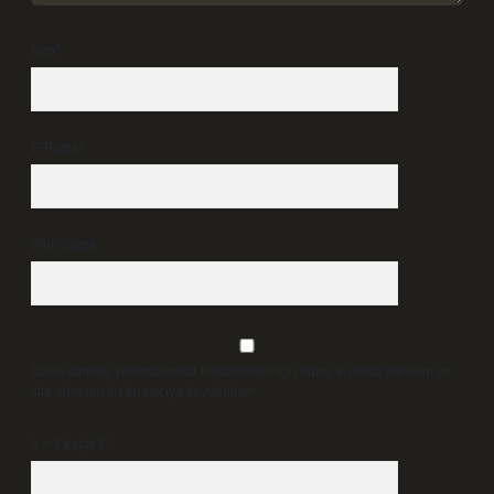
İsim*
E-Posta*
Web Sitesi
Daha sonraki yorumlarımda kullanılması için adım, e-posta adresim ve
site adresim bu tarayıcıya kaydedilsin.
5 + 3 kaçtır?
*