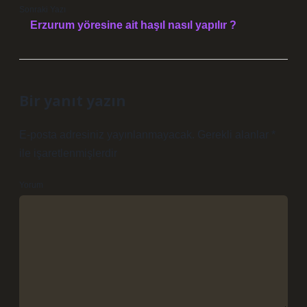
Sonraki Yazı
Erzurum yöresine ait haşıl nasıl yapılır ?
Bir yanıt yazın
E-posta adresiniz yayınlanmayacak.
Gerekli alanlar
*
ile işaretlenmişlerdir
Yorum