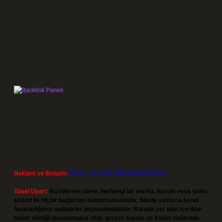
Reklam ve İletişim:
Skype: live:.cid.575569c608265c69
Yasal Uyarı:
Bu internet sitesi, herhangi bir marka, kurum veya şahıs
şirketi ile hiçbir bağlantısı bulunmamaktadır. Sitede yalnızca kendi
hazırladığımız makaleler paylaşılmaktadır. Burada yer alan içerikler
haber niteliği taşımamakta olup, gerçek kurum ve kişiler hakkında