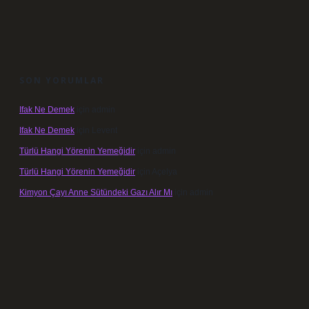
SON YORUMLAR
Ifak Ne Demek
için
admin
Ifak Ne Demek
için
Levent
Türlü Hangi Yörenin Yemeğidir
için
admin
Türlü Hangi Yörenin Yemeğidir
için
Açelya
Kimyon Çayı Anne Sütündeki Gazı Alır Mı
için
admin