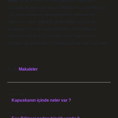
İhtilal
sadece eski düzenin yıkılması değil, aynı
zamanda toplumsal yapının yeniden inşa edilmesidir.
Güç dinamiklerinin, ideolojilerin ve vatandaşlık
haklarının nasıl değiştiği, gelecekteki toplumsal
hareketlerin ve devrimci süreçlerin de belirleyici
unsurları olacaktır. Bu sorular, her ihtilalin içinde
barındırdığı potansiyeli anlamamıza yardımcı olacaktır.
Tarih:
Makaleler
Önceki Yazı
Kapuskanın içinde neler var ?
Sonraki Yazı