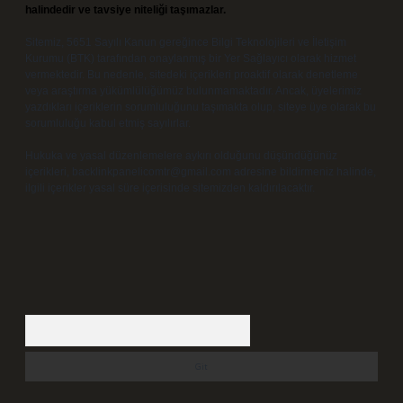
halindedir ve tavsiye niteliği taşımazlar.
Sitemiz, 5651 Sayılı Kanun gereğince Bilgi Teknolojileri ve İletişim
Kurumu (BTK) tarafından onaylanmış bir Yer Sağlayıcı olarak hizmet
vermektedir. Bu nedenle, sitedeki içerikleri proaktif olarak denetleme
veya araştırma yükümlülüğümüz bulunmamaktadır. Ancak, üyelerimiz
yazdıkları içeriklerin sorumluluğunu taşımakta olup, siteye üye olarak bu
sorumluluğu kabul etmiş sayılırlar.
Hukuka ve yasal düzenlemelere aykırı olduğunu düşündüğünüz
içerikleri,
backlinkpanelicomtr@gmail.com
adresine bildirmeniz halinde,
ilgili içerikler yasal süre içerisinde sitemizden kaldırılacaktır.
Arama