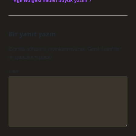
Ege Bölgesi neden büyük yazılır ?
Bir yanıt yazın
E-posta adresiniz yayınlanmayacak.
Gerekli alanlar
*
ile işaretlenmişlerdir
Yorum