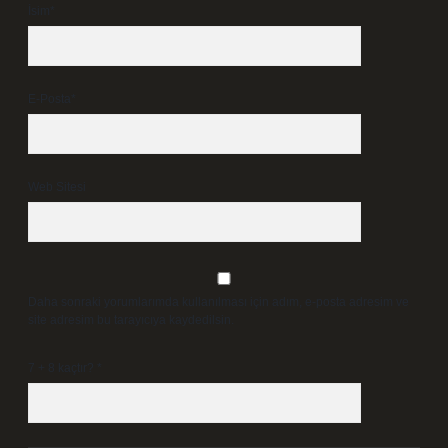
İsim*
E-Posta*
Web Sitesi
Daha sonraki yorumlarımda kullanılması için adım, e-posta adresim ve
site adresim bu tarayıcıya kaydedilsin.
7 + 8 kaçtır?
*