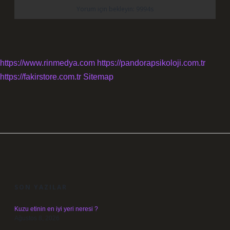
https://www.rinmedya.com
https://pandorapsikoloji.com.tr
https://fakirstore.com.tr
Sitemap
SIDEBAR
SON YAZILAR
Kuzu etinin en iyi yeri neresi ?
Ağustos 8, 2026