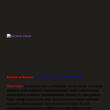
Reklam ve İletişim:
Skype: live:.cid.575569c608265c69
Yasal Uyarı:
Bu internet sitesi, herhangi bir marka, kurum veya şahıs
şirketi ile hiçbir bağlantısı bulunmamaktadır. Sitede yalnızca kendi
hazırladığımız makaleler paylaşılmaktadır. Burada yer alan içerikler
haber niteliği taşımamakta olup, gerçek kurum ve kişiler hakkında
paylaşım yapılmamaktadır. Gerçek kurum ve kişiler ile isim
benzerlikleri tamamen tesadüfidir. Sitemizdeki bilgiler taslak